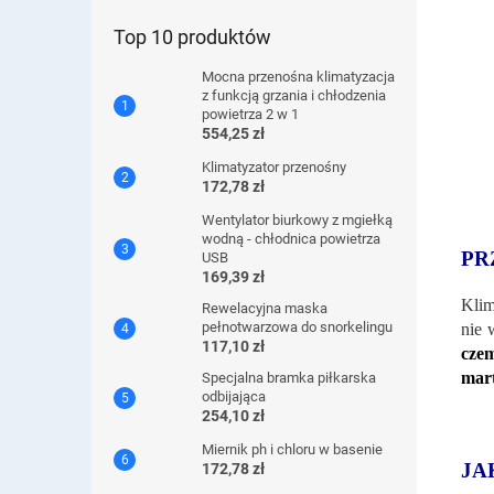
Top 10 produktów
Mocna przenośna klimatyzacja
z funkcją grzania i chłodzenia
powietrza 2 w 1
554,25 zł
Klimatyzator przenośny
172,78 zł
Wentylator biurkowy z mgiełką
wodną - chłodnica powietrza
PR
USB
169,39 zł
Klim
Rewelacyjna maska ​​
pełnotwarzowa do snorkelingu
nie 
117,10 zł
cze
mart
Specjalna bramka piłkarska
odbijająca
254,10 zł
Miernik ph i chloru w basenie
JA
172,78 zł