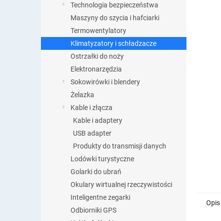
Technologia bezpieczeństwa
Maszyny do szycia i hafciarki
Termowentylatory
Klimatyzatory i schładzacze
Ostrzałki do noży
Elektronarzędzia
Sokowirówki i blendery
Żelazka
Kable i złącza
Kable i adaptery
USB adapter
Produkty do transmisji danych
Lodówki turystyczne
Golarki do ubrań
Okulary wirtualnej rzeczywistości
Inteligentne zegarki
Opis
Odbiorniki GPS