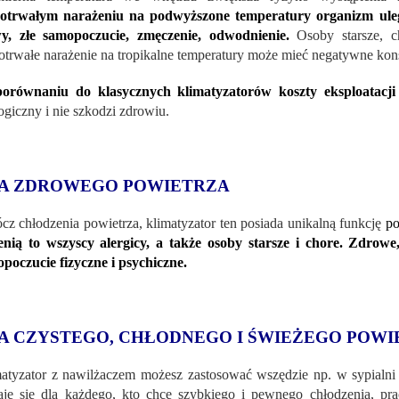
gotrwałym narażeniu na podwyższone temperatury organizm uleg
y, złe samopoczucie, zmęczenie, odwodnienie.
Osoby starsze, c
otrwałe narażenie na tropikalne temperatury może mieć negatywne kon
orównaniu do klasycznych klimatyzatorów koszty eksploatacj
ogiczny i nie szkodzi zdrowiu.
A ZDROWEGO POWIETRZA
cz chłodzenia powietrza, klimatyzator ten posiada unikalną funkcję
po
nią to wszyscy alergicy, a także osoby starsze i chore. Zdrowe
poczucie fizyczne i psychiczne.
A CZYSTEGO, CHŁODNEGO I ŚWIEŻEGO POWI
atyzator z nawilżaczem możesz zastosować wszędzie np. w sypialni i
je się dla każdego, kto chce szybkiego i pewnego chłodzenia, pra