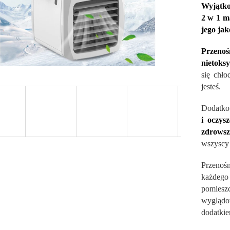
Wyjątko
2 w 1 m
jego ja
Przeno
nietoks
się chł
jesteś.
Dodatko
i oczys
zdrowsz
wszyscy a
Przenośn
każdego
pomiesz
wyglądo
dodatki