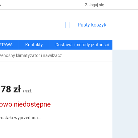
 I METODY PŁATNOŚCI
REGULAMIN ZAKUPÓW
Zaloguj się
POLITYKA PRY
KOSZYK
Pusty koszyk
STAWA
Kontakty
Dostawa i metody płatności
zenośny klimatyzator i nawilżacz
,78 zł
/ szt.
owo niedostępne
owa:
została wyprzedana…