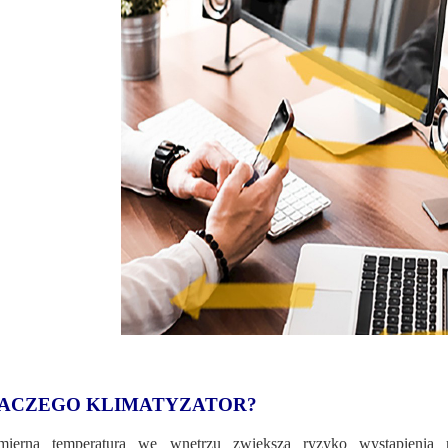
ACZEGO KLIMATYZATOR?
mierna temperatura we wnętrzu zwiększa ryzyko wystąpienia