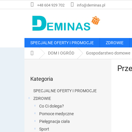
Przejść
+48 604 929 702
info@deminas.pl
do
treści
SPECJALNE OFERTY I PROMOCJE
ZDROWIE
Home
DOM I OGRÓD
Gospodarstwo domowe
P
Prze
a
Pominąć
s
Kategoria
kategorie
e
k
SPECJALNE OFERTY I PROMOCJE
b
ZDROWIE
o
Co Ci dolega?
c
z
Pomoce medyczne
n
Pielęgnacja ciała
y
Sport