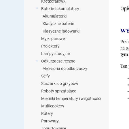
Krótkofalówki
Opi
Baterie i akumulatory
Akumulatorki
Klasyczne baterie
WY
Klasyczne ładowarki
Myjki parowe
Prze
Projektory
na g
Lampy studyjne
tym
Odkurzacze ręczne
Ten 
Akcesoria do odkurzaczy
Sejfy
Suszarki do grzybów
Roboty sprzątające
Mierniki temperatury i wilgotności
Multicookery
Rutery
Parowary
Jogurtownice