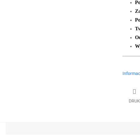
Po
Za
Po
Tw
Oc
Wy
Informac
DRUK