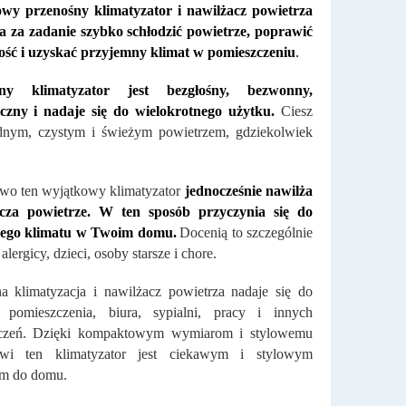
wy przenośny klimatyzator i nawilżacz powietrza
a za zadanie szybko schłodzić powietrze, poprawić
kość i uzyskać przyjemny klimat w pomieszczeniu
.
śny klimatyzator jest bezgłośny, bezwonny,
yczny i nadaje się do wielokrotnego użytku.
Ciesz
odnym, czystym i świeżym powietrzem, gdziekolwiek
wo ten wyjątkowy klimatyzator
jednocześnie nawilża
zcza powietrze. W ten sposób przyczynia się do
ego klimatu w Twoim domu.
Docenią to szczególnie
lergicy, dzieci, osoby starsze i chore.
a klimatyzacja i nawilżacz powietrza nadaje się do
 pomieszczenia, biura, sypialni, pracy i innych
czeń. Dzięki kompaktowym wymiarom i stylowemu
wi ten klimatyzator jest ciekawym i stylowym
em do domu.