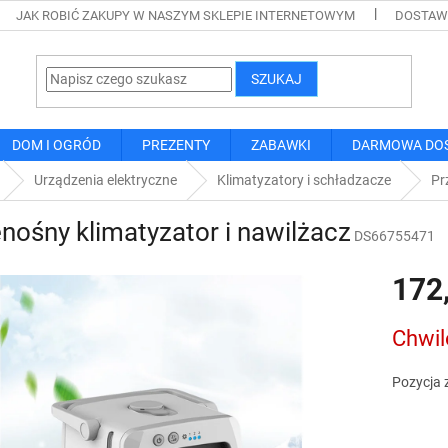
JAK ROBIĆ ZAKUPY W NASZYM SKLEPIE INTERNETOWYM
DOSTAWA
SZUKAJ
DOM I OGRÓD
PREZENTY
ZABAWKI
DARMOWA DO
Urządzenia elektryczne
Klimatyzatory i schładzacze
Pr
nośny klimatyzator i nawilżacz
DS66755471
172
Cena
Chwil
jednostk
Pozycja 