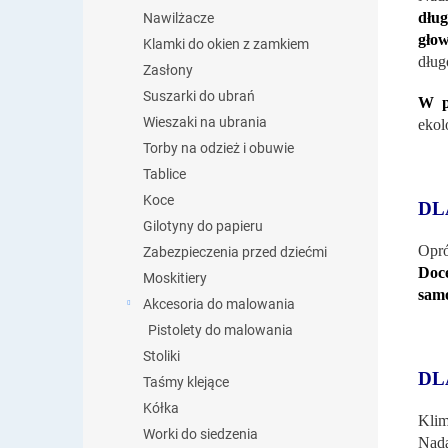
dłu
Nawilżacze
głow
Klamki do okien z zamkiem
dług
Zasłony
Suszarki do ubrań
W p
Wieszaki na ubrania
ekol
Torby na odzież i obuwie
Tablice
Koce
DL
Gilotyny do papieru
Opró
Zabezpieczenia przed dziećmi
Doce
Moskitiery
samo
Akcesoria do malowania
Pistolety do malowania
Stoliki
DL
Taśmy klejące
Kółka
Klim
Worki do siedzenia
Nada