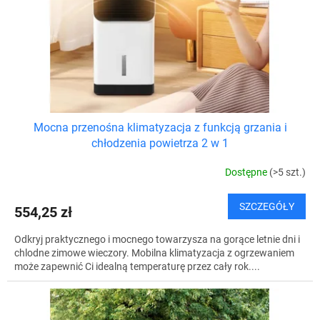
o
t
d
ó
u
w
k
t
ó
w
Mocna przenośna klimatyzacja z funkcją grzania i
chłodzenia powietrza 2 w 1
Dostępne
(>5 szt.)
SZCZEGÓŁY
554,25 zł
Odkryj praktycznego i mocnego towarzysza na gorące letnie dni i
chlodne zimowe wieczory. Mobilna klimatyzacja z ogrzewaniem
może zapewnić Ci idealną temperaturę przez cały rok....