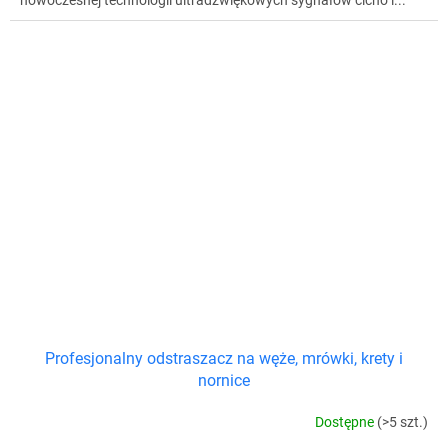
nowoczesnej technologii ultradźwiękowych sygnałów cicho i...
Profesjonalny odstraszacz na węże, mrówki, krety i
nornice
Dostępne
(>5 szt.)