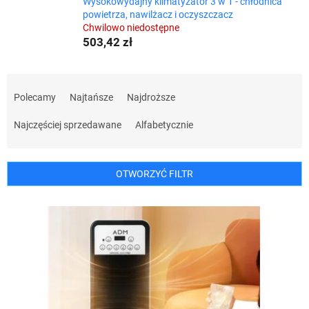
Wysokowydajny klimatyzator 3 w 1 - chłodnica
powietrza, nawilżacz i oczyszczacz
Chwilowo niedostępne
503,42 zł
S
o
Polecamy
Najtańsze
Najdroższe
r
t
Najczęściej sprzedawane
Alfabetycznie
o
w
a
OTWORZYĆ FILTR
n
i
L
e
i
p
s
r
t
o
a
d
p
u
r
k