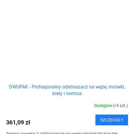
DWUPAK - Profesjonalny odstraszacz na węże, mrówki,
krety i nornice
Dostępne
(>5 szt.)
SZCZEGÓŁY
361,09 zł
Zestaw zawiera 2 odstraszacze na węże i mrówki Poznaj ten