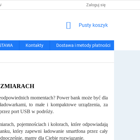
 I METODY PŁATNOŚCI
REGULAMIN ZAKUPÓW
Zaloguj się
POLITYKA PRY
KOSZYK
Pusty koszyk
STAWA
Kontakty
Dostawa i metody płatności
OZMIARACH
 nieodpowiednich momentach? Power bank może być dla
ładowarkami, to małe i kompaktowe urządzenia, za
 przez port USB w podróży.
arach, pojemnościach i kolorach, które odpowiadają
anku, który zapewni ładowanie smartfona przez cały
ednocześnie, mamy dla Ciebie rozwiązanie.