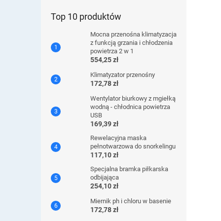
Top 10 produktów
Mocna przenośna klimatyzacja
z funkcją grzania i chłodzenia
powietrza 2 w 1
554,25 zł
Klimatyzator przenośny
172,78 zł
Wentylator biurkowy z mgiełką
wodną - chłodnica powietrza
USB
169,39 zł
Rewelacyjna maska ​​
pełnotwarzowa do snorkelingu
117,10 zł
Specjalna bramka piłkarska
odbijająca
254,10 zł
Miernik ph i chloru w basenie
172,78 zł