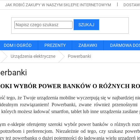
JAK ROBIĆ ZAKUPY W NASZYM SKLEPIE INTERNETOWYM
DOSTAWA
SZUKAJ
DOM I OGRÓD
PREZENTY
ZABAWKI
DARMOWA DO
Urządzenia elektryczne
Powerbanki
erbanki
ROKI WYBÓR POWER BANKÓW O RÓŻNYCH R
ść tego, że Twoje urządzenia mobilne wyczerpują się w najbardziej
 idealnym rozwiązaniem! Powerbanki, zwane również przenośnymi 
których możesz ładować smartfon, tablet lub inne urządzenia zasilane
m e-sklepie oferujemy szeroki wybór power banków o różnych rozmi
otrzebom i preferencjom. Niezależnie od tego, czy szukasz powerb
czy też powerbanku o dużej pojemności do ładowania wielu urządzeń j