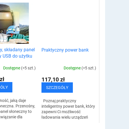
y, składany panel
Praktyczny power bank
y USB do użytku
trz i na kempingu
Dostępne
(>5 szt.)
Dostępne
(>5 szt.)
zł
117,10 zł
GÓŁY
SZCZEGÓŁY
ność, jaką daje
Poznaj praktyczny
oneczna. Przenośny,
inteligentny power bank, który
anel słoneczny to
zapewni Ci możliwość
związanie dla
ładowania wielu urządzeń
to nie chce się
jednocześnie za pomocą 2
ć podczas podróży.
portów USB i 1 portu micro