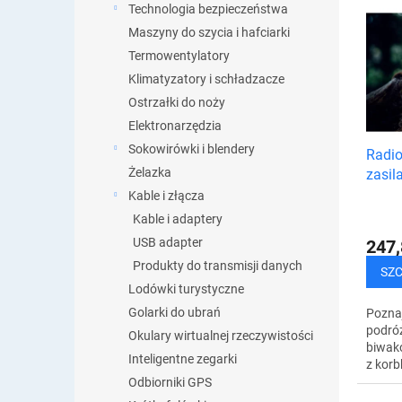
L
Technologia bezpieczeństwa
n
i
Maszyny do szycia i hafciarki
i
s
e
Termowentylatory
t
p
Klimatyzatory i schładzacze
a
r
Ostrzałki do noży
p
o
r
Elektronarzędzia
d
o
Sokowirówki i blendery
Radio
u
d
Żelazka
zasil
k
u
słone
t
Kable i złącza
k
banki
ó
Kable i adaptery
t
alar
w
ó
USB adapter
247,
w
Produkty do transmisji danych
SZ
Lodówki turystyczne
Golarki do ubrań
Pozna
podróż
Okulary wirtualnej rzeczywistości
biwak
Inteligentne zegarki
z kor
Ci łąc
Odbiorniki GPS
gdy je