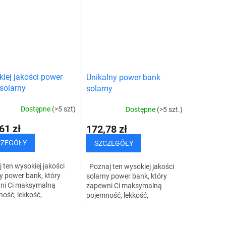
tycznej....
ładowaniu 20 W i...
Składany p
iej jakości power
Unikalny power bank
solarny
solarny
Dostępne
(>5 szt)
Dostępne
(>5 szt.)
61 zł
172,78 zł
CZEGÓŁY
SZCZEGÓŁY
 ten wysokiej jakości
Poznaj ten wysokiej jakości
y power bank, który
solarny power bank, który
ni Ci maksymalną
zapewni Ci maksymalną
ość, lekkość,
pojemność, lekkość,
śność i jakość w
przenośność i jakość w
kurencyjnej cenie. Ten
bezkonkurencyjnej cenie. Ten
K
kowy solarny power
wyjątkowy solarny power...