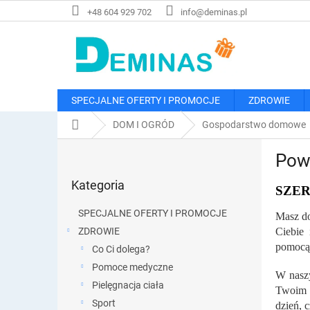
Przejść
+48 604 929 702
info@deminas.pl
do
treści
SPECJALNE OFERTY I PROMOCJE
ZDROWIE
Home
DOM I OGRÓD
Gospodarstwo domowe
P
Pow
a
Pominąć
s
Kategoria
kategorie
SZE
e
k
SPECJALNE OFERTY I PROMOCJE
Masz do
b
ZDROWIE
Ciebie
o
pomocą 
Co Ci dolega?
c
z
Pomoce medyczne
W naszy
n
Pielęgnacja ciała
Twoim p
y
Sport
dzień, 