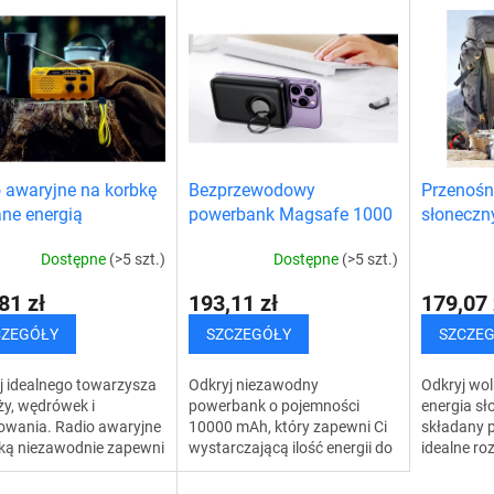
 awaryjne na korbkę
Bezprzewodowy
Przenośn
ane energią
powerbank Magsafe 1000
słoneczn
czną, z power
mAh
na zewną
Dostępne
(>5 szt.)
Dostępne
(>5 szt.)
em, światłem LED i
mem SOS
81 zł
193,11 zł
179,07 
CZEGÓŁY
SZCZEGÓŁY
SZCZE
j idealnego towarzysza
Odkryj niezawodny
Odkryj wol
y, wędrówek i
powerbank o pojemności
energia sł
owania. Radio awaryjne
10000 mAh, który zapewni Ci
składany p
bką niezawodnie zapewni
wystarczającą ilość energii do
idealne ro
zność ze światem, nawet
codziennego użytku i w
każdego, k
steś daleko od sieci
podróży. Dzięki szybkiemu
ogranicza