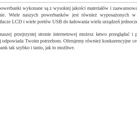
o
.
n
owerbanki wykonane są z wysokiej jakości materiałów i zaawansowan
t
nie. Wiele naszych powerbanków jest również wyposażonych w d
r
lacze LCD i wiele portów USB do ładowania wielu urządzeń jednocze
o
l
naszej przejrzystej stronie internetowej możesz łatwo przeglądać 
k
ej odpowiada Twoim potrzebom. Oferujemy również konkurencyjne cen
i
l
ank tak szybko i tanio, jak to możliwe.
i
s
t
y