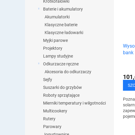
Krótkofalówki
energe
Baterie i akumulatory
Akumulatorki
Klasyczne baterie
Klasyczne ładowarki
Myjki parowe
Wysok
Projektory
bank 
Lampy studyjne
Odkurzacze ręczne
Akcesoria do odkurzaczy
101,
Sejfy
SZ
Suszarki do grzybów
Roboty sprzątające
Poznaj
Mierniki temperatury i wilgotności
solarn
zapew
Multicookery
pojemn
Rutery
przeno
Parowary
bezkon
wyjąt
Jogurtownice