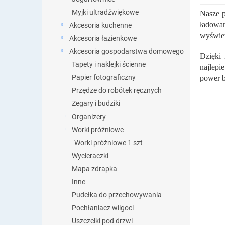
bank..
Myjki ultradźwiękowe
Nasze p
ładowa
Akcesoria kuchenne
wyświet
Akcesoria łazienkowe
Akcesoria gospodarstwa domowego
Dzięki 
Tapety i naklejki ścienne
najlepi
Papier fotograficzny
power b
Przędze do robótek ręcznych
Zegary i budziki
Organizery
Worki próżniowe
Worki próżniowe 1 szt
Wycieraczki
Mapa zdrapka
Inne
Pudełka do przechowywania
Pochłaniacz wilgoci
Uszczelki pod drzwi