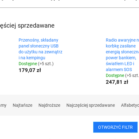
ęściej sprzedawane
Przenośny, składany
Radio awaryjne 
panel słoneczny USB
korbkę zasilane
do użytku na zewnątrz
energią słoneczn
i na kempingu
power bankiem,
Dostępne
(>5 szt.)
światłem LED i
179,07 zł
alarmem SOS
Dostępne
(>5 szt
247,81 zł
amy
Najtańsze
Najdroższe
Najczęściej sprzedawane
Alfabety
OTWORZYĆ FILTR