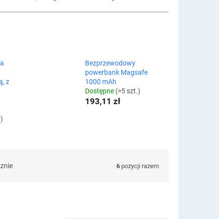
na
Bezprzewodowy
powerbank Magsafe
ą, z
1000 mAh
Dostępne
(>5 szt.)
193,11 zł
.)
cznie
6
pozycji razem