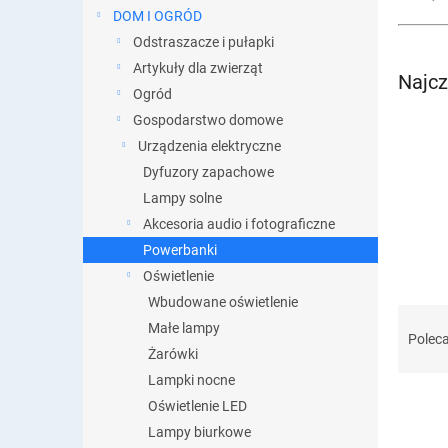
DOM I OGRÓD
Odstraszacze i pułapki
Artykuły dla zwierząt
Najcz
Ogród
Gospodarstwo domowe
Urządzenia elektryczne
Dyfuzory zapachowe
Lampy solne
Akcesoria audio i fotograficzne
Powerbanki
Oświetlenie
Wbudowane oświetlenie
S
Małe lampy
o
Polec
Żarówki
r
t
Lampki nocne
o
Oświetlenie LED
w
Lampy biurkowe
a