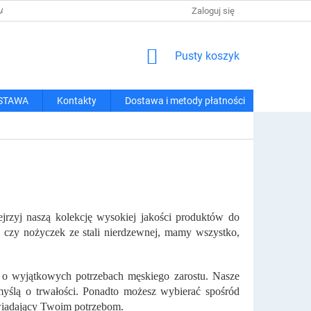
 I METODY PŁATNOŚCI
REGULAMIN ZAKUPÓW
Zaloguj się
POLITYKA PRY
KOSZYK
Pusty koszyk
STAWA
Kontakty
Dostawa i metody płatności
ejrzyj naszą kolekcję wysokiej jakości produktów do
a, czy nożyczek ze stali nierdzewnej, mamy wszystko,
ą o wyjątkowych potrzebach męskiego zarostu. Nasze
myślą o trwałości. Ponadto możesz wybierać spośród
owiadający Twoim potrzebom.