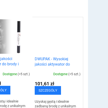
jakości
DWUPAK - Wysokiej
 do brody i
jakości aktywator do
długopis
brody i wąsów - długopis
Dostępne
(>5 szt.)
Dostępne
(>5 szt.)
ł
101,61 zł
GÓŁY
SZCZEGÓŁY
tą i idealnie
Uzyskaj gęstą i idealnie
rodę z unikalnym
zadbaną brodę z unikalnym