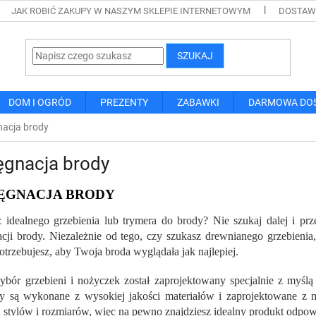
JAK ROBIĆ ZAKUPY W NASZYM SKLEPIE INTERNETOWYM
DOSTAWA
SZUKAJ
DOM I OGRÓD
PREZENTY
ZABAWKI
DARMOWA DO
nacja brody
ęgnacja brody
LĘGNACJA BRODY
 idealnego grzebienia lub trymera do brody? Nie szukaj dalej i prz
acji brody. Niezależnie od tego, czy szukasz drewnianego grzebieni
otrzebujesz, aby Twoja broda wyglądała jak najlepiej.
bór grzebieni i nożyczek został zaprojektowany specjalnie z myśl
y są wykonane z wysokiej jakości materiałów i zaprojektowane z 
 stylów i rozmiarów, więc na pewno znajdziesz idealny produkt odp