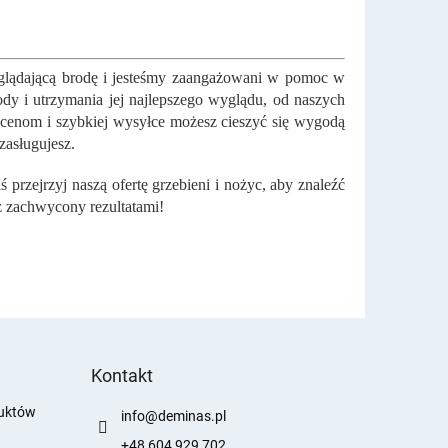
glądającą brodę i jesteśmy zaangażowani w pomoc w
ody i utrzymania jej najlepszego wyglądu, od naszych
 cenom i szybkiej wysyłce możesz cieszyć się wygodą
zasługujesz.
ś przejrzyj naszą ofertę grzebieni i nożyc, aby znaleźć
 zachwycony rezultatami!
Kontakt
duktów
info
@
deminas.pl
+48 604 929 702