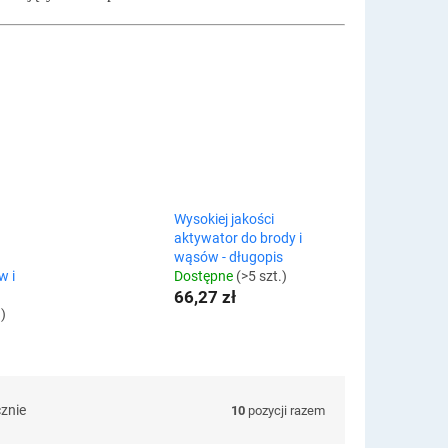
Wysokiej jakości
aktywator do brody i
wąsów - długopis
w i
Dostępne
(>5 szt.)
66,27 zł
.)
cznie
10
pozycji razem