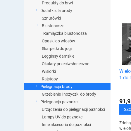
t
Produkty do brwi
o
Dodatki dla urody
w
Sznurówki
a
L
Biustonosze
n
i
i
Ramiączka biustonosza
s
e
Opaski do włosów
t
p
a
Skarpetki do jogi
r
p
Legginsy damskie
o
r
Okulary przeciwsłoneczne
d
o
Wielo
u
Wisiorki
d
1 do 
k
Rajstopy
u
nosa
t
Pielęgnacja brody
k
ó
t
Grzebienie i nożyczki do brody
w
ó
91,9
Pielęgnacja paznokci
w
SZ
Urządzenia do pielęgnacji paznokci
Lampy UV do paznokci
Zdobą
Inne akcesoria do paznokci
wielof