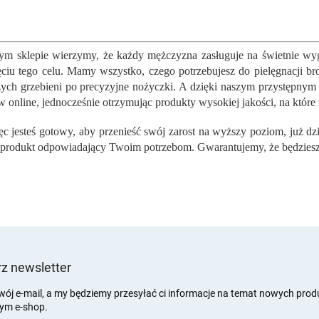
z się, w jaki prosty,
prezentowym zawierającym
i i wygodny sposób
efektowne artykuły do
K
...
pielęgnacji dla męża,
o
przyjaciela,...
n
m sklepie wierzymy, że każdy mężczyzna zasługuje na świetnie wy
t
ęciu tego celu. Mamy wszystko, czego potrzebujesz do pielęgnacji br
r
zych grzebieni po precyzyjne nożyczki. A dzięki naszym przystępnym
o
 online, jednocześnie otrzymując produkty wysokiej jakości, na które 
l
k
ięc jesteś gotowy, aby przenieść swój zarost na wyższy poziom, już dzi
i
l
 produkt odpowiadający Twoim potrzebom. Gwarantujemy, że będziesz
i
s
t
y
z newsletter
wój e-mail, a my będziemy przesyłać ci informacje na temat nowych pro
ym e-shop.