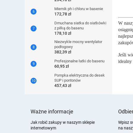
Zdziwis
szybk
Miernik ph i chloru w basenie
172,78 zł
możesz
W naszy
Dmuchana siatka do siatkówki
z piłką do basenu
osiągni
178,10 zł
najleps
Niezwykle mocny wentylator
zakupów
podłogowy
382,39 zł
Jeśli w
Profesjonalne łatki do basenu
idealny
60,95 zł
Pompka elektryczna do desek
SUP i pontonów
457,43 zł
S
t
Ważne informacje
Odbier
o
p
Jak robić zakupy w naszym sklepie
Wpisz s
internetowym
na nasz
k