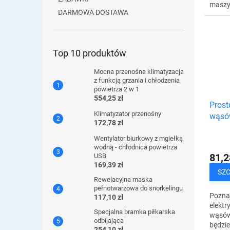
maszyn
DARMOWA DOSTAWA
precy
ostrz
design
Top 10 produktów
Mocna przenośna klimatyzacja
z funkcją grzania i chłodzenia
powietrza 2 w 1
554,25 zł
Prost
Klimatyzator przenośny
wąsów
172,78 zł
szczo
Wentylator biurkowy z mgiełką
wodną - chłodnica powietrza
81,2
USB
169,39 zł
SZ
Rewelacyjna maska ​​
pełnotwarzowa do snorkelingu
Pozna
117,10 zł
elektr
Specjalna bramka piłkarska
wąsów,
odbijająca
będzie
254,10 zł