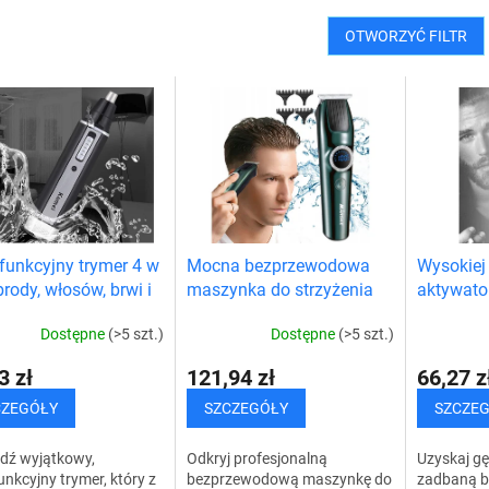
OTWORZYĆ FILTR
funkcyjny trymer 4 w
Mocna bezprzewodowa
Wysokiej 
brody, włosów, brwi i
maszynka do strzyżenia
aktywator
włosów i brody
wąsów - 
Dostępne
(>5 szt.)
Dostępne
(>5 szt.)
3 zł
121,94 zł
66,27 z
CZEGÓŁY
SZCZEGÓŁY
SZCZE
dź wyjątkowy,
Odkryj profesjonalną
Uzyskaj gęs
unkcyjny trymer, który z
bezprzewodową maszynkę do
zadbaną b