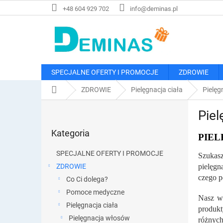
Przejść
+48 604 929 702
info@deminas.pl
do
treści
SPECJALNE OFERTY I PROMOCJE
ZDROWIE
Home
ZDROWIE
Pielęgnacja ciała
Pielęg
P
Piel
a
Pominąć
s
Kategoria
kategorie
PIE
e
k
SPECJALNE OFERTY I PROMOCJE
Szukasz
b
ZDROWIE
pielęgn
o
czego p
Co Ci dolega?
c
z
Pomoce medyczne
Nasz wy
n
Pielęgnacja ciała
produkt
y
Pielęgnacja włosów
różnych