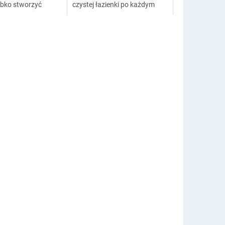
ybko stworzyć
czystej łazienki po każdym
lny wygląd zarostu
goleniu. Fartuszek możesz
 oka. Po prostu
wygodnie zapiąć na szyi i
.
przymocować do...