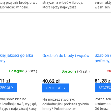
cią przytnie brodę, brwi,
strzyżenia włosów i brody,
serum akt
lub włoski w nosie.
która łączy najwyższą
wąsy. Ten 
a aż cztery różne
wydajność z nowoczesnym
to rozwiąz
i, co pozwoli Ci
wzornictwem, umożliwiając
stymuluje 
zędzić czas i...
łatwe i precyzyjne
przerzedzo
przycinanie...
iej jakości golarka
Szablon 
Grzebień do brody i wąsów
ody
perfekcyjn
Dostępne
(>5 szt.)
Ch
Dostępne
(>5 szt.)
11 zł
81,28 z
40,62 zł
CZEGÓŁY
SZCZE
SZCZEGÓŁY
ij sobie idealne
Poznaj ten
Nie możesz stworzyć
e i zadbaj o swój wygląd,
zestaw do 
dokładnej linii podczas golenia
tając z najwyższej klasy
Od teraz 
brody? Pokochasz ten