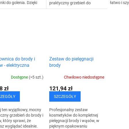
ki do golenia. Dzięki
łatwo i sz
praktyczny grzebień do
zyjnym ruchomym
profesjona
stylizacji brody! Dzięki niemu
om i nowoczesnemu
w mgnieniu
zawsze będziesz mieć
owi, bez...
użyj tego..
doskonały i zadbany
wygląd....
ownica do brody i
Zestaw do pielęgnacji
 - elektryczna
brody
tka
Dostępne
(>5 szt.)
Chwilowo niedostępne
8 zł
121,94 zł
CZEGÓŁY
SZCZEGÓŁY
j ten wyjątkowy, mocny
Profesjonalny zestaw
yczny grzebień do brody i
kosmetyków do kompletnej
 który sprawi, że
pielęgnacji brody i wąsów, w
sz wyglądać idealnie.
pięknym opakowaniu