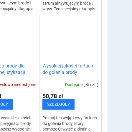
ywującym brodę i
serum aktywującym brodę i
specjalny długopis
wąsy. Ten specjalny długopis
anie, które
to rozwiązanie, które
wzrost, wypełnia
stymuluje wzrost, wypełnia
ne miejsca i...
przerzedzone miejsca i...
do brody dla
Wysokiej jakości fartuch
ej stylizacji
do golenia brody
wilowo niedostępne
Dostępne
(>5 szt.)
ł
50,78 zł
GÓŁY
SZCZEGÓŁY
 wysokiej jakości
Poznaj ten wyjątkowy fartuch
pielęgnacji brody.
do golenia brody, który
możesz wygodnie,
pomoże Ci wyjść z idealnie