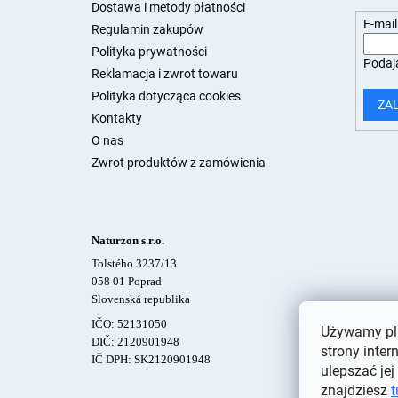
a
Dostawa i metody płatności
E-mail
Regulamin zakupów
Polityka prywatności
Podają
Reklamacja i zwrot towaru
Polityka dotycząca cookies
ZA
Kontakty
O nas
Zwrot produktów z zamówienia
Naturzon s.r.o.
Tolstého 3237/13
058 01 Poprad
Slovenská republika
IČO: 52131050
Używamy pli
DIČ: 2120901948
strony inter
IČ DPH: SK2120901948
ulepszać jej
znajdziesz
t