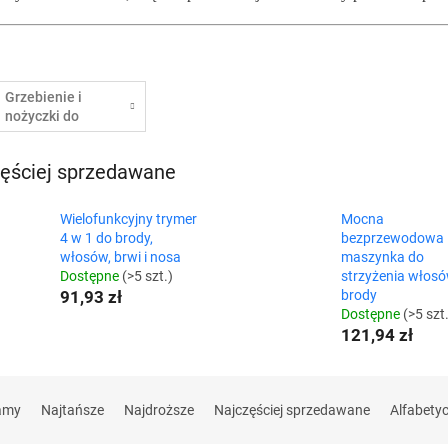
Grzebienie i
nożyczki do
brody
ęściej sprzedawane
Wielofunkcyjny trymer
Mocna
4 w 1 do brody,
bezprzewodowa
włosów, brwi i nosa
maszynka do
Dostępne
(>5 szt.)
strzyżenia włosó
91,93 zł
brody
Dostępne
(>5 szt
121,94 zł
amy
Najtańsze
Najdroższe
Najczęściej sprzedawane
Alfabety