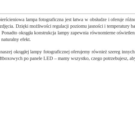
nałemu efektowi
w Internecie. Dzięki temu...
K
nemu Twoje zdjęcia...
o
n
ierścieniowa lampa fotograficzna jest łatwa w obsłudze i oferuje róż
t
 zdjęcia. Dzięki możliwości regulacji poziomu jasności i temperatury 
r
. Ponadto okrągła konstrukcja lampy zapewnia równomierne oświetlenie
o
 naturalny efekt.
l
k
naszej okrągłej lampy fotograficznej oferujemy również szereg innyc
i
l
ftboxowych po panele LED – mamy wszystko, czego potrzebujesz, aby t
i
s
t
y