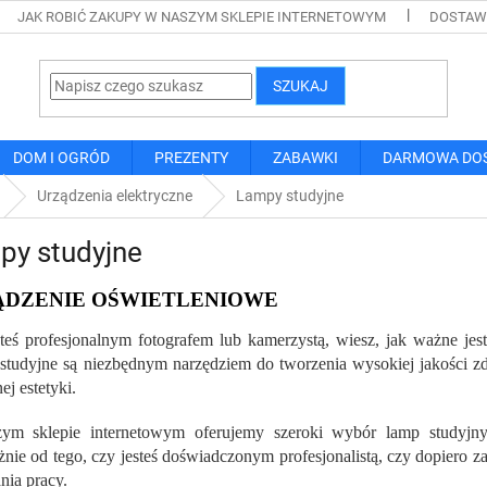
JAK ROBIĆ ZAKUPY W NASZYM SKLEPIE INTERNETOWYM
DOSTAWA
SZUKAJ
DOM I OGRÓD
PREZENTY
ZABAWKI
DARMOWA DO
Urządzenia elektryczne
Lampy studyjne
py studyjne
ĄDZENIE OŚWIETLENIOWE
esteś profesjonalnym fotografem lub kamerzystą, wiesz, jak ważne je
tudyjne są niezbędnym narzędziem do tworzenia wysokiej jakości zd
ej estetyki.
ym sklepie internetowym oferujemy szeroki wybór lamp studyjnych
żnie od tego, czy jesteś doświadczonym profesjonalistą, czy dopiero
ia pracy.