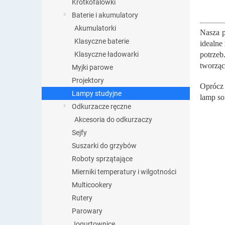
Krótkofalówki
dosko
Baterie i akumulatory
świetl
Akumulatorki
Nasza p
Klasyczne baterie
idealne
Klasyczne ładowarki
potrzeb
tworząc
Myjki parowe
Projektory
Oprócz 
Lampy studyjne
lamp so
Odkurzacze ręczne
Akcesoria do odkurzaczy
Sejfy
Suszarki do grzybów
Roboty sprzątające
Mierniki temperatury i wilgotności
Multicookery
Rutery
Parowary
Jogurtownice