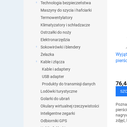
Technologia bezpieczeństwa
a
L
Maszyny do szycia i hafciarki
n
i
i
Termowentylatory
s
e
Klimatyzatory i schładzacze
t
p
a
Ostrzałki do noży
r
p
Elektronarzędzia
o
r
Sokowirówki i blendery
d
o
Wyją
u
Żelazka
d
pierś
k
Kable i złącza
u
t
Kable i adaptery
k
ó
t
USB adapter
w
ó
76,4
Produkty do transmisji danych
w
SZ
Lodówki turystyczne
Golarki do ubrań
Pozna
Okulary wirtualnej rzeczywistości
pierśc
Inteligentne zegarki
nagryw
zdjęć,
Odbiorniki GPS
robieni