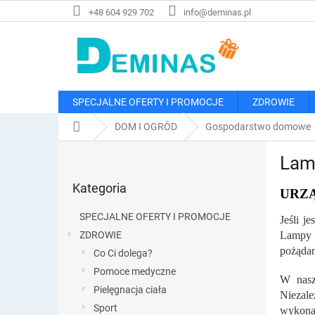
Przejść
+48 604 929 702
info@deminas.pl
do
treści
SPECJALNE OFERTY I PROMOCJE
ZDROWIE
Home
DOM I OGRÓD
Gospodarstwo domowe
P
Lam
a
Pominąć
s
Kategoria
kategorie
URZ
e
k
SPECJALNE OFERTY I PROMOCJE
Jeśli j
b
ZDROWIE
Lampy s
o
pożądan
Co Ci dolega?
c
z
Pomoce medyczne
W nasz
n
Pielęgnacja ciała
Niezale
y
Sport
wykonan