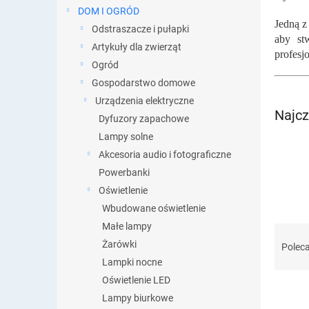
DOM I OGRÓD
Jedną z
Odstraszacze i pułapki
aby st
Artykuły dla zwierząt
profesj
Ogród
Gospodarstwo domowe
Urządzenia elektryczne
Najcz
Dyfuzory zapachowe
Lampy solne
Akcesoria audio i fotograficzne
Powerbanki
Oświetlenie
Wbudowane oświetlenie
Małe lampy
S
o
Żarówki
Polec
r
Lampki nocne
t
Oświetlenie LED
o
Lampy biurkowe
w