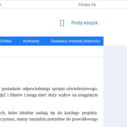
 I METODY PŁATNOŚCI
REGULAMIN ZAKUPÓW
Zaloguj się
POLITYKA PRY
KOSZYK
Pusty koszyk
STAWA
Kontakty
Dostawa i metody płatności
st posiadanie odpowiedniego sprzętu oświetleniowego.
jęć i filmów i mogą mieć duży wpływ na osiągnięcie
, które idealnie nadają się do każdego projektu.
 zaczynasz, mamy narzędzia potrzebne do prawidłowego