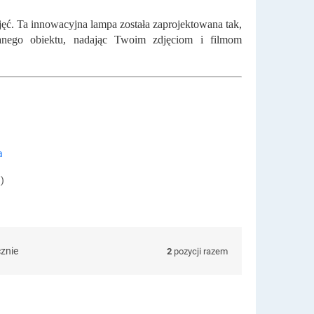
jęć. Ta innowacyjna lampa została zaprojektowana tak,
wanego obiektu, nadając Twoim zdjęciom i filmom
a
.)
cznie
2
pozycji razem