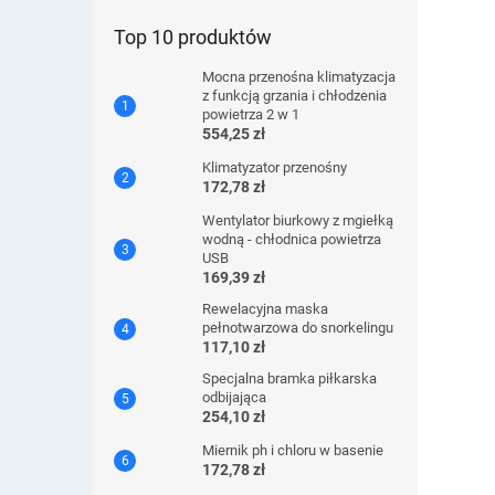
Top 10 produktów
Mocna przenośna klimatyzacja
z funkcją grzania i chłodzenia
powietrza 2 w 1
554,25 zł
Klimatyzator przenośny
172,78 zł
Wentylator biurkowy z mgiełką
wodną - chłodnica powietrza
USB
169,39 zł
Rewelacyjna maska ​​
pełnotwarzowa do snorkelingu
117,10 zł
Specjalna bramka piłkarska
odbijająca
254,10 zł
Miernik ph i chloru w basenie
172,78 zł