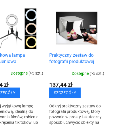
tkowa lampa
Praktyczny zestaw do
cieniowa
fotografii produktowej
Dostępne
(>5 szt.)
Dostępne
(>5 szt.)
4 zł
137,44 zł
CZEGÓŁY
SZCZEGÓŁY
j wyjątkową lampę
Odkryj praktyczny zestaw do
ieniową, idealną do
fotografii produktowej, który
ania filmów, robienia
pozwala w prosty i skuteczny
 kręcenia tik toków lub
sposób uchwycić obiekty na
a selfie. Dzięki
zdjęciach i szybko sprzedać je