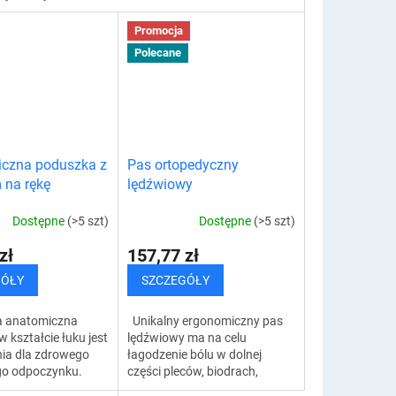
nie mogą spać w nocy z
ym sposobem na
powodu denerwującego
ie pożądanego
Promocja
chrapania lub jeśli Ty...
t zastosowanie...
Polecane
czna poduszka z
Pas ortopedyczny
 na rękę
lędźwiowy
Dostępne
(>5 szt)
Dostępne
(>5 szt)
zł
157,77 zł
GÓŁY
SZCZEGÓŁY
 anatomiczna
Unikalny ergonomiczny pas
 kształcie łuku jest
lędźwiowy ma na celu
ia dla zdrowego
łagodzenie bólu w dolnej
go odpoczynku.
części pleców, biodrach,
gonomicznemu
stawach, nogach oraz przy