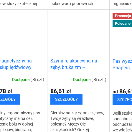
boksować i poprawi ich
mgnieniu 
ów służy skutecznej
umiejętności motoryczne.
Wyjątkowa
ji haluksa i pozwala
Unikalny zestaw bokserski
wyszczupl
 się nieprzyjemnego
Promocja
wykonany jest z...
modeluje b
Ta wspaniała pomoc...
Polecane
klatkę...
magnetyczny na
Szyna relaksacyjna na
Pas wysz
słup lędźwiowy
zęby, bruksizm –
Shapers
zgrzytanie zębów
Dostępne
(>5 szt)
Dostępne
(>5 szt.)
78 zł
86,61 zł
86,61
od
CZEGÓŁY
SZCZEGÓŁY
SZCZE
lny ergonomiczny pas
Cierpisz na zgrzytanie zębów,
Jeśli szuk
tyczny ma na celu
Twoje zęby są wrażliwe,
sposobu n
enie bólu w dolnej
bolesne? Męczy Cię
odchudzani
 pleców, biodrach,
szczękościsk? Odkryj
we właści