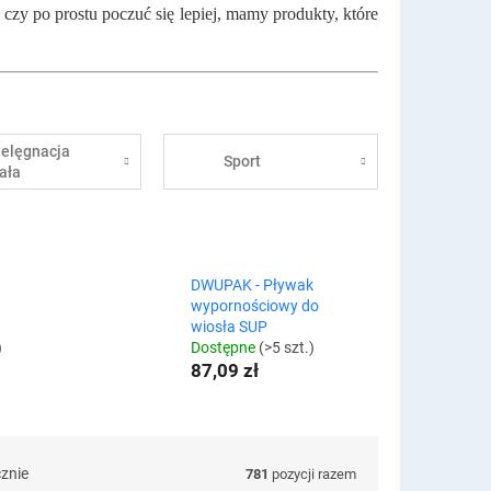
czy po prostu poczuć się lepiej, mamy produkty, które
ielęgnacja
Sport
iała
DWUPAK - Pływak
wypornościowy do
wiosła SUP
)
Dostępne
(>5 szt.)
87,09 zł
cznie
781
pozycji razem