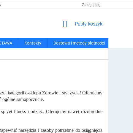
 I METODY PŁATNOŚCI
REGULAMIN ZAKUPÓW
Zaloguj się
POLITYKA PRY
KOSZYK
Pusty koszyk
STAWA
Kontakty
Dostawa i metody płatności
zej kategorii e-sklepu Zdrowie i styl życia! Oferujemy
ć ogólne samopoczucie.
przęt fitness i odzież. Oferujemy nawet różnorodne
apewnić narzędzia i zasoby potrzebne do osiągnięcia