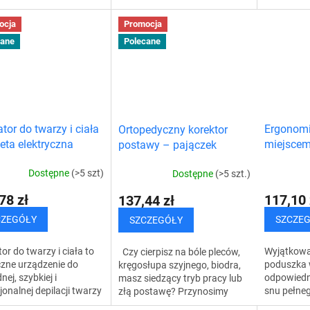
ch, nogach oraz przy
wyjątkowe rozwiązanie.
Wyjątkow
ulszowej i skoliozie. Pas
Szyna przeciw zgrzytaniu to
osiągnięc
ocja
Promocja
dyczny to...
przezroczyste urządzenie,
efektu jes
cane
Polecane
które...
ator do twarzy i ciała
Ergonomi
Ortopedyczny korektor
eta elektryczna
miejscem
postawy – pajączek
Dostępne
(>5 szt)
Dostępne
(>5 szt.)
78 zł
117,10 
137,44 zł
CZEGÓŁY
SZCZE
SZCZEGÓŁY
tor do twarzy i ciała to
Wyjątkowa
Czy cierpisz na bóle pleców,
zne urządzenie do
poduszka w
kręgosłupa szyjnego, biodra,
nej, szybkiej i
odpowiedn
masz siedzący tryb pracy lub
jonalnej depilacji twarzy
snu pełne
złą postawę? Przynosimy
a. Przeznaczony jest do
Dzięki er
rozwiązania - ortopedyczny