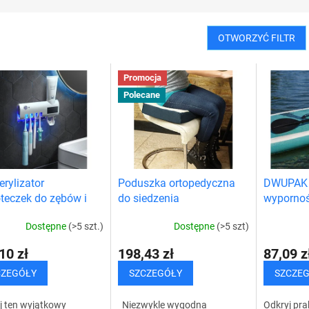
OTWORZYĆ FILTR
Promocja
Polecane
erylizator
Poduszka ortopedyczna
DWUPAK 
teczek do zębów i
do siedzenia
wypornoś
nik pasty do zębów
SUP
Dostępne
(>5 szt.)
Dostępne
(>5 szt)
10 zł
198,43 zł
87,09 z
CZEGÓŁY
SZCZEGÓŁY
SZCZE
j ten wyjątkowy
Niezwykle wygodna
Odkryj pra