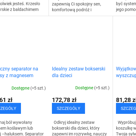
olwiek jesteś. Krzesło
być syste
zapewnią Ci spokojny sen,
rskie z baldachimem
jego pomo
komfortową podróż i
i Ci komfort, ochronę
osiągnąć l
doskonałą ochronę słuchu.
słońcem i stabilność.
wytrzymało
Dzięki miękkiemu i
c...
wszystko t
elastycznemu materiałowi...
Idealny zestaw bokserski
Wyjątkow
czny separator na
dla dzieci
wyszczup
ksy z magnesem
Dostępne
(>5 szt.)
Dostępne
(>5 szt.)
172,78 zł
81,28 z
61 zł
SZCZEGÓŁY
SZCZE
CZEGÓŁY
Odkryj idealny zestaw
Wypróbuj
aj ból wywołany
bokserski dla dzieci, który
koszulkę w
hem koślawym lub
zapewni im rozrywkę, nauczy
Twoja syl
j –haluksem. Separator