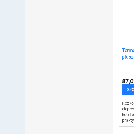
skutec
górnej.
Termo
plus
gumo
87,0
SZ
Rozko
ciepł
komfo
prakt
gumow
który 