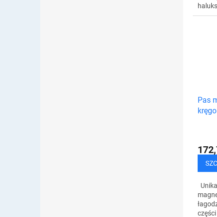
haluks
korekc
pozbyć
bólu. 
Pas 
kręgo
172,
SZ
Unika
magne
łagodz
części