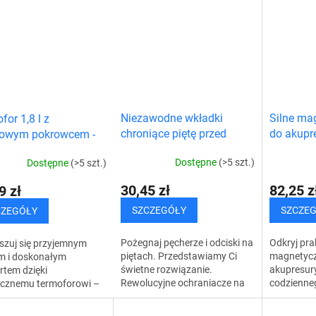
znej depilacji twarzy,
kształtow
korektor wad postawy, który
..
rękę pod p
ma za...
Niezawodne wkładki
Silne ma
for 1,8 l z
chroniące piętę przed
do akupre
zowym pokrowcem -
odciskami
wy termofor
Dostępne
(>5 szt.)
Dostępne
(>5 szt.)
30,45 zł
82,25 z
9 zł
SZCZEGÓŁY
SZCZE
CZEGÓŁY
Pożegnaj pęcherze i odciski na
Odkryj pra
szuj się przyjemnym
piętach. Przedstawiamy Ci
magnetycz
em i doskonałym
świetne rozwiązanie.
akupresur
rtem dzięki
Rewolucyjne ochraniacze na
codzienne
ycznemu termoforowi –
pięty. Ochraniacze nie psują
Magnetycz
emu termoforowi,
wyglądu butów, a co
akupresury
pomoże Ci w chłodne dni