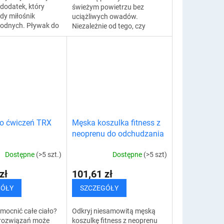
dodatek, który
świeżym powietrzu bez
dy miłośnik
uciążliwych owadów.
odnych. Pływak do
Niezależnie od tego, czy
deski SUP uratuje
spacerujesz po lesie, czy
t, jeśli przypadkowo
siedzisz na tarasie, z
przenośnym odstraszaczem...
o ćwiczeń TRX
Męska koszulka fitness z
neoprenu do odchudzania
Dostępne
(>5 szt.)
Dostępne
(>5 szt)
zł
101,61 zł
GÓŁY
SZCZEGÓŁY
mocnić całe ciało?
Odkryj niesamowitą męską
rozwiązań może
koszulkę fitness z neoprenu