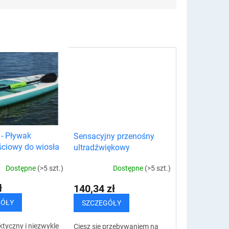
- Pływak
Sensacyjny przenośny
ciowy do wiosła
ultradźwiękowy
odstraszacz komarów
Dostępne
(>5 szt.)
Dostępne
(>5 szt.)
ł
140,34 zł
GÓŁY
SZCZEGÓŁY
ktyczny i niezwykle
Ciesz się przebywaniem na