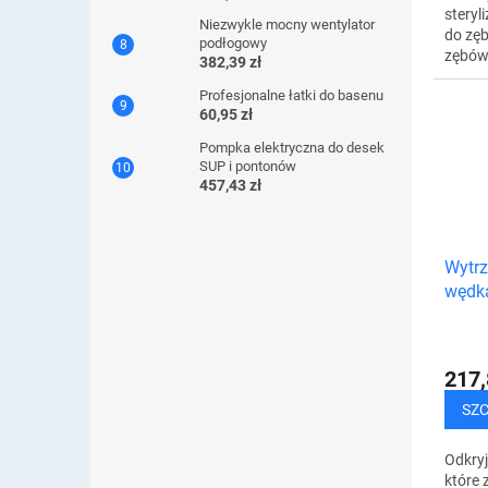
steryl
Niezwykle mocny wentylator
do zęb
podłogowy
zębów.
382,39 zł
UV to
Profesjonalne łatki do basenu
skutec
60,95 zł
dezynf
Pompka elektryczna do desek
SUP i pontonów
457,43 zł
Wytrz
wędka
balda
217,
SZ
Odkryj
które 