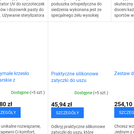
izator UV do szczoteczek
poduszka ortopedyczna do
skuteczny 
ów i dozownik pasty do
siedzenia wykonana jest ze
doceni każ
 Używanie sterylizatora
specjalnego żelu wysokiej
sportów w
 niezawodny sposób na
jakości oraz z pianki z
wiosla do 
zną i szybką
pamięcią kształtu, co
Twój sprzę
ekcję...
zapewnia maksymalny
wpadnie...
komfort,...
ymałe krzesło
Zestaw d
Praktyczne silikonowe
rskie z
zatyczki do uszu
chimem - składane
Dostępne
(>5 szt.)
Dostępne
(>5 szt.)
80 zł
254,10 
45,94 zł
CZEGÓŁY
SZCZE
SZCZEGÓŁY
 unikalne rozwiązanie,
Chcesz wz
Odkryj praktyczne silikonowe
zapewni Ci komfort,
Jednym z 
zatyczki do uszu, które