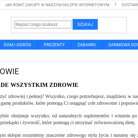
JAK ROBIĆ ZAKUPY W NASZYM SKLEPIE INTERNETOWYM
DOSTAWA
SZUKAJ
DOM I OGRÓD
PREZENTY
ZABAWKI
DARMOWA DO
OWIE
EDE WSZYSTKIM ZDROWIE
żyć zdrowiej i pełniej? Wszystko, czego potrzebujesz, znajdziesz w nas
 gamę produktów, które pomogą Ci osiągnąć cele zdrowotne i poprawi
bór obejmuje wszystko, od naturalnych suplementów i witamin po s
przekąski i żywność, które pomogą ci utrzymać zrównoważoną dietę.
m sklepie rozumiemy znaczenie zdrowego stylu życia i staramy się z