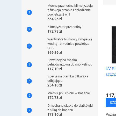
r
Mocna przenośna klimatyzacja
t
z funkcją grzania i chłodzenia
o
powietrza 2 w 1
w
554,25 zł
a
L
Klimatyzator przenośny
n
i
172,78 zł
i
s
Wentylator biurkowy z mgiełką
e
t
wodną - chłodnica powietrza
p
USB
a
r
169,39 zł
p
o
r
Rewelacyjna maska ​​
d
pełnotwarzowa do snorkelingu
o
UV St
u
117,10 zł
d
szczo
k
Specjalna bramka piłkarska
u
dozow
t
odbijająca
k
254,10 zł
ó
t
w
Miernik ph i chloru w basenie
ó
117,
172,78 zł
w
SZ
Dmuchana siatka do siatkówki
z piłką do basenu
Pozna
178,10 zł