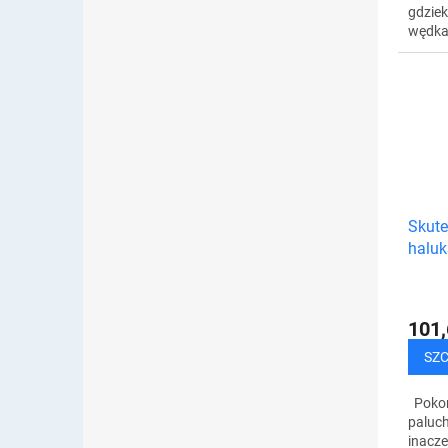
gdziek
wędka
zapewn
przed 
Siedzą
Skute
halu
101,
SZ
Pokon
paluc
inacze