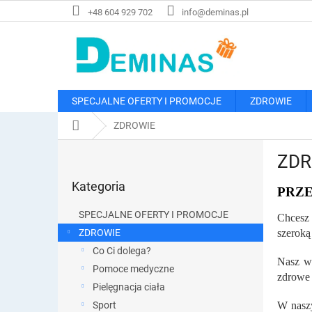
Przejść
+48 604 929 702
info@deminas.pl
do
treści
SPECJALNE OFERTY I PROMOCJE
ZDROWIE
Home
ZDROWIE
P
ZDR
a
Pominąć
s
Kategoria
kategorie
PRZ
e
k
SPECJALNE OFERTY I PROMOCJE
Chcesz 
b
ZDROWIE
szeroką
o
Co Ci dolega?
c
Nasz wy
z
Pomoce medyczne
zdrowe 
n
Pielęgnacja ciała
y
Sport
W naszy