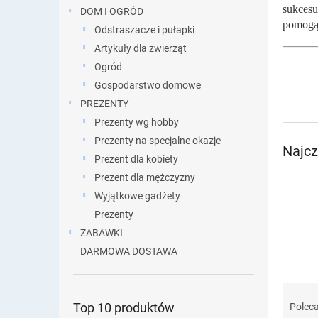
sukcesu
DOM I OGRÓD
pomogą 
Odstraszacze i pułapki
Artykuły dla zwierząt
Ogród
Gospodarstwo domowe
PREZENTY
Prezenty wg hobby
Prezenty na specjalne okazje
Najcz
Prezent dla kobiety
Prezent dla mężczyzny
Wyjątkowe gadżety
Prezenty
ZABAWKI
DARMOWA DOSTAWA
S
o
Top 10 produktów
Polec