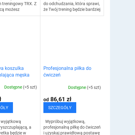
m treningowy TRX. Z
do odchudzania, która sprawi,
cą możesz
że Twój trening będzie bardziej
epszą kondycję,
efektywny. Została specjalnie
ść i stabilność, a
zaprojektowana, aby
o w zaciszu...
zwiększyć...
a koszulka
Profesjonalna piłka do
lająca męska
ćwiczeń
Dostępne
(>5 szt)
Dostępne
(>5 szt)
ł
86,61 zł
od
GÓŁY
SZCZEGÓŁY
 wyjątkową
Wypróbuj wyjątkową,
yszczuplającą, a
profesjonalną piłkę do ćwiczeń
wetka będzie w
i uzyskaj prawidłową postawę