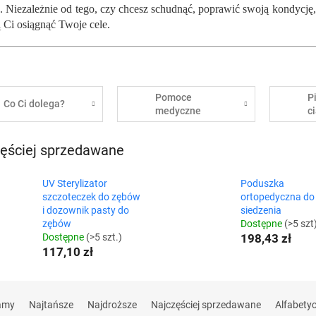
. Niezależnie od tego, czy chcesz schudnąć, poprawić swoją kondycję, 
Ci osiągnąć Twoje cele.
Pomoce
P
Co Ci dolega?
medyczne
c
ęściej sprzedawane
UV Sterylizator
Poduszka
szczoteczek do zębów
ortopedyczna do
i dozownik pasty do
siedzenia
zębów
Dostępne
(>5 szt
Dostępne
(>5 szt.)
198,43 zł
117,10 zł
amy
Najtańsze
Najdroższe
Najczęściej sprzedawane
Alfabety