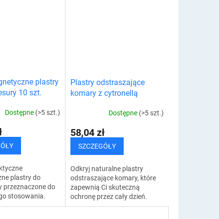
i możesz włożyć
rwie kulszowej i skoliozie. Pas
oduszkę. W ten...
ortopedyczny to...
gnetyczne plastry
Plastry odstraszające
sury 10 szt.
komary z cytronellą
Dostępne
(>5 szt.)
Dostępne
(>5 szt.)
ł
58,04 zł
GÓŁY
SZCZEGÓŁY
ktyczne
Odkryj naturalne plastry
ne plastry do
odstraszające komary, które
y przeznaczone do
zapewnią Ci skuteczną
go stosowania.
ochronę przez cały dzień.
ne plastry do
Docenisz ich praktyczność,
 łączą w sobie
funkcjonalność i