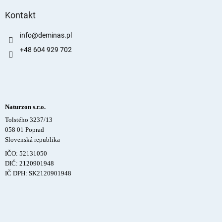
Kontakt
info
@
deminas.pl
+48 604 929 702
Naturzon s.r.o.
Tolstého 3237/13
058 01 Poprad
Slovenská republika
IČO: 52131050
DIČ: 2120901948
IČ DPH: SK2120901948