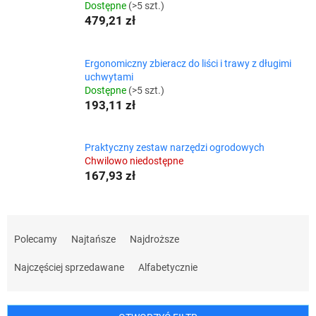
Dostępne
(>5 szt.)
479,21 zł
Ergonomiczny zbieracz do liści i trawy z długimi
uchwytami
Dostępne
(>5 szt.)
193,11 zł
Praktyczny zestaw narzędzi ogrodowych
Chwilowo niedostępne
167,93 zł
S
o
Polecamy
Najtańsze
Najdroższe
r
t
Najczęściej sprzedawane
Alfabetycznie
o
w
a