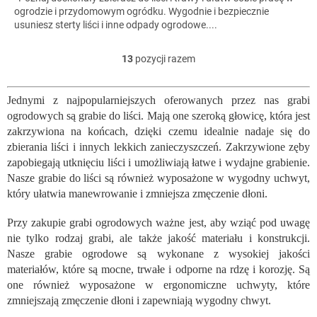
ogrodzie i przydomowym ogródku. Wygodnie i bezpiecznie
usuniesz sterty liści i inne odpady ogrodowe....
13
pozycji razem
K
o
n
Jednymi z najpopularniejszych oferowanych przez nas grabi
t
ogrodowych są grabie do liści. Mają one szeroką głowicę, która jest
r
o
zakrzywiona na końcach, dzięki czemu idealnie nadaje się do
l
zbierania liści i innych lekkich zanieczyszczeń. Zakrzywione zęby
k
zapobiegają utknięciu liści i umożliwiają łatwe i wydajne grabienie.
i
Nasze grabie do liści są również wyposażone w wygodny uchwyt,
l
który ułatwia manewrowanie i zmniejsza zmęczenie dłoni.
i
s
Przy zakupie grabi ogrodowych ważne jest, aby wziąć pod uwagę
t
nie tylko rodzaj grabi, ale także jakość materiału i konstrukcji.
y
Nasze grabie ogrodowe są wykonane z wysokiej jakości
materiałów, które są mocne, trwałe i odporne na rdzę i korozję. Są
one również wyposażone w ergonomiczne uchwyty, które
zmniejszają zmęczenie dłoni i zapewniają wygodny chwyt.