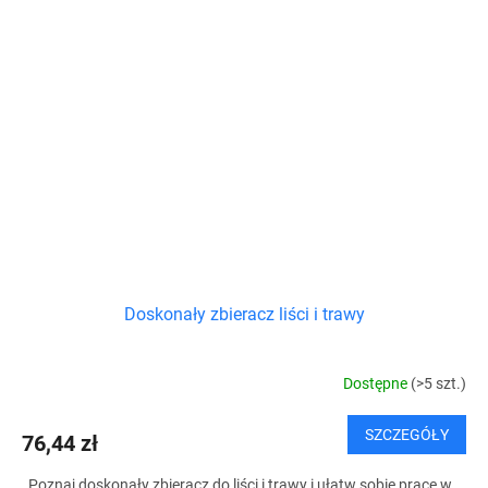
Doskonały zbieracz liści i trawy
Dostępne
(>5 szt.)
SZCZEGÓŁY
76,44 zł
Poznaj doskonały zbieracz do liści i trawy i ułatw sobie pracę w