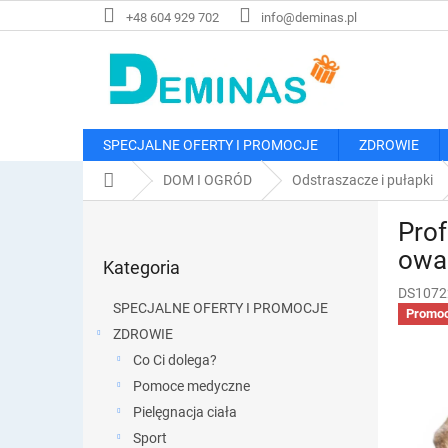
Przejść
+48 604 929 702
info@deminas.pl
do
treści
SPECJALNE OFERTY I PROMOCJE
ZDROWIE
Home
DOM I OGRÓD
Odstraszacze i pułapki
P
Prof
a
Pominąć
s
owa
Kategoria
kategorie
e
DS1072
k
SPECJALNE OFERTY I PROMOCJE
Promoc
b
ZDROWIE
o
Co Ci dolega?
c
z
Pomoce medyczne
n
Pielęgnacja ciała
y
Sport