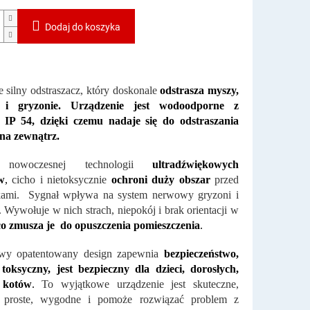
Dodaj do koszyka
e silny odstraszacz, który doskonale
odstrasza myszy,
y i gryzonie. Urządzenie jest wodoodporne z
 IP 54, dzięki czemu nadaje się do odstraszania
 na zewnątrz.
 nowoczesnej technologii
ultradźwiękowych
w
,
cicho i nietoksycznie
ochroni duży obszar
przed
kami. Sygnał wpływa na system nerwowy gryzoni i
Wywołuje w nich strach, niepokój i brak orientacji w
co zmusza je do opuszczenia pomieszczenia
.
wy opatentowany design zapewnia
bezpieczeństwo,
 toksyczny, jest bezpieczny dla dzieci, dorosłych,
 kotów
.
To wyjątkowe urządzenie jest skuteczne,
, proste, wygodne i pomoże rozwiązać problem z