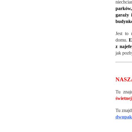
niechci
parków,
garaży 
budynk
Jest to 
domu.
E
z najef
jak pozb
NASZ
Tu znaj
świetnej
Tu znajd
dwupak 