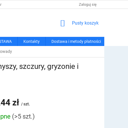
 I METODY PŁATNOŚCI
REGULAMIN ZAKUPÓW
Zaloguj się
POLITYKA PRY
KOSZYK
Pusty koszyk
STAWA
Kontakty
Dostawa i metody płatności
i owady
szy, szczury, gryzonie i
,44 zł
/ szt.
ępne
(>5 szt.)
owa: