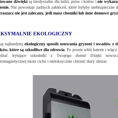
towane dźwięki
są niesłyszalne dla ludzi, psów i kotów i
nie wykaza
zenie.
Nie powoduje żadnych zakłóceń, które byłyby niebezpieczne dl
raszacz nie jest zalecany, jeśli masz chomiki lub inne domowe gryz
KSYMALNIE EKOLOGICZNY
aj najbardziej
ekologiczny sposób usuwania gryzoni i owadów z 
ków, które są szkodliwe dla zdrowia
.
Po prostu włóż baterie i włącz
ędzać irytujące szkodniki z Twojego domu! Dzięki nowoczes
tromagnetycznej może cicho i nietoksycznie chronić duży obszar.