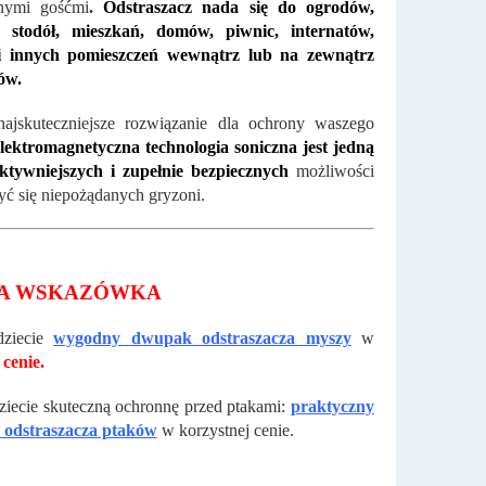
anymi gośćmi
.
Odstraszacz nada się do ogrodów,
 stodół, mieszkań, domów, piwnic, internatów,
i innych pomieszczeń wewnątrz lub na zewnątrz
ów.
najskuteczniejsze rozwiązanie dla ochrony waszego
lektromagnetyczna technologia soniczna jest jedną
ektywniejszych i zupełnie bezpiecznych
możliwości
yć się niepożądanych gryzoni.
A WSKAZÓWKA
dziecie
wygodny dwupak odstraszacza myszy
w
 cenie.
ziecie skuteczną ochronnę przed ptakami:
praktyczny
odstraszacza ptaków
w korzystnej cenie.