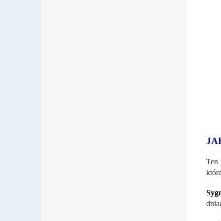
JA
Ten 
któr
Syg
dnia