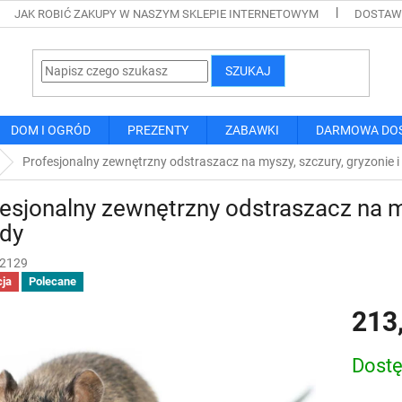
JAK ROBIĆ ZAKUPY W NASZYM SKLEPIE INTERNETOWYM
DOSTAWA
SZUKAJ
DOM I OGRÓD
PREZENTY
ZABAWKI
DARMOWA DO
Profesjonalny zewnętrzny odstraszacz na myszy, szczury, gryzonie 
esjonalny zewnętrzny odstraszacz na my
dy
2129
ja
Polecane
213
Cena
Dost
jednostk