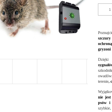
Poznajci
szczur
ochroną
gryzoni
Dzięki
sygnałó
szkodni
owadów. 
terenie
,
Wyjątko
nie jest
psów i
szybkie