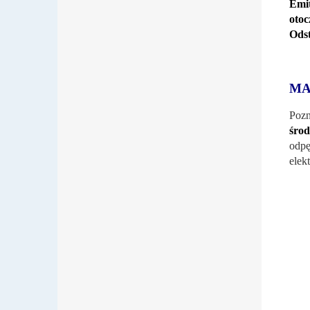
Emi
otoc
Odst
MA
Pozn
środ
odp
elek