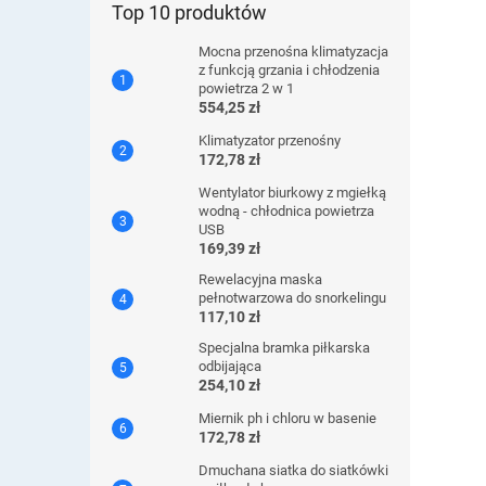
Top 10 produktów
Mocna przenośna klimatyzacja
z funkcją grzania i chłodzenia
powietrza 2 w 1
554,25 zł
Klimatyzator przenośny
172,78 zł
Wentylator biurkowy z mgiełką
wodną - chłodnica powietrza
USB
169,39 zł
Rewelacyjna maska ​​
pełnotwarzowa do snorkelingu
117,10 zł
Specjalna bramka piłkarska
odbijająca
254,10 zł
Miernik ph i chloru w basenie
172,78 zł
Dmuchana siatka do siatkówki