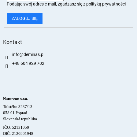
Podając swój adres e-mail, zgadzasz się z
polityką prywatności
ZALOGUJ SIĘ
Kontakt
info
@
deminas.pl
+48 604 929 702
Naturzon s.r.o.
Tolstého 3237/13
058 01 Poprad
Slovenská republika
IČO: 52131050
DIČ: 2120901948