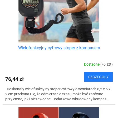
k
o
t
d
ó
u
w
k
t
ó
w
Wielofunkcyjny cyfrowy stoper z kompasem
Dostępne
(>5 szt)
SZCZEGÓŁY
76,44 zł
Doskonały wielofunkcyjny stoper cyfrowy o wymiarach 8,2 x 6 x
2 cm przekona Cię, że odmierzanie czasu może być zarówno
przyjemne, jak i niezawodne. Dodatkowo wbudowany kompas...