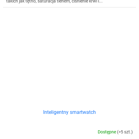
takich jak tętno, saturacja tlenem, ciśnienie krwi i...
Inteligentny smartwatch
Dostępne
(>5 szt.)