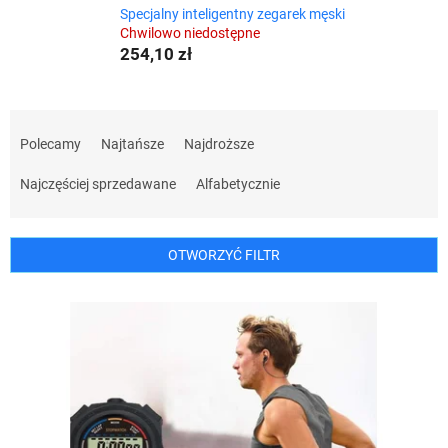
Specjalny inteligentny zegarek męski
Chwilowo niedostępne
254,10 zł
S
o
Polecamy
Najtańsze
Najdroższe
r
t
Najczęściej sprzedawane
Alfabetycznie
o
w
a
OTWORZYĆ FILTR
n
i
L
e
i
p
s
r
t
o
a
d
p
u
r