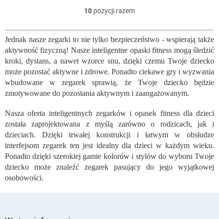
10
pozycji razem
K
o
n
Jednak nasze zegarki to nie tylko bezpieczeństwo - wspierają także
t
aktywność fizyczną! Nasze inteligentne opaski fitness mogą śledzić
r
o
kroki, dystans, a nawet wzorce snu, dzięki czemu Twoje dziecko
l
może pozostać aktywne i zdrowe. Ponadto ciekawe gry i wyzwania
k
wbudowane w zegarek sprawią, że Twoje dziecko będzie
i
zmotywowane do pozostania aktywnym i zaangażowanym.
l
i
Nasza oferta inteligentnych zegarków i opasek fitness dla dzieci
s
została zaprojektowana z myślą zarówno o rodzicach, jak i
t
dzieciach. Dzięki trwałej konstrukcji i łatwym w obsłudze
y
interfejsom zegarek ten jest idealny dla dzieci w każdym wieku.
Ponadto dzięki szerokiej gamie kolorów i stylów do wyboru Twoje
dziecko może znaleźć zegarek pasujący do jego wyjątkowej
osobowości.
S
t