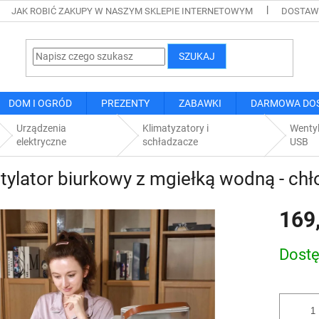
JAK ROBIĆ ZAKUPY W NASZYM SKLEPIE INTERNETOWYM
DOSTAWA
SZUKAJ
DOM I OGRÓD
PREZENTY
ZABAWKI
DARMOWA DO
Urządzenia
Klimatyzatory i
Wentyl
elektryczne
schładzacze
USB
ylator biurkowy z mgiełką wodną - ch
169
Cena
Dost
jednostk