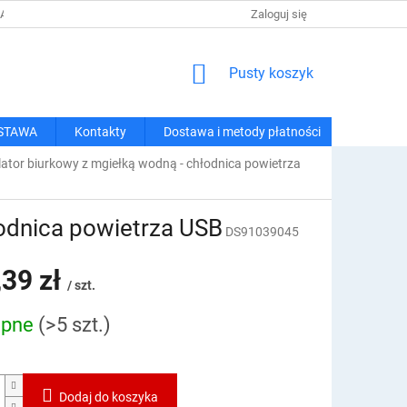
 I METODY PŁATNOŚCI
REGULAMIN ZAKUPÓW
Zaloguj się
POLITYKA PRY
KOSZYK
Pusty koszyk
STAWA
Kontakty
Dostawa i metody płatności
ator biurkowy z mgiełką wodną - chłodnica powietrza
łodnica powietrza USB
DS91039045
,39 zł
/ szt.
ępne
(>5 szt.)
owa:
Dodaj do koszyka