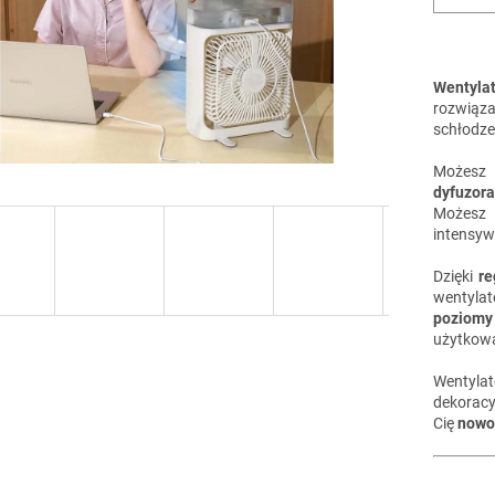
Wentyla
rozwiąz
schłodzen
Możesz 
dyfuzor
Możes
intensywn
Dzięki
r
wentyla
poziomy
użytkowa
Wentylat
dekoracy
Cię
nowo