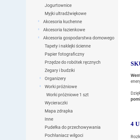
Jogurtownice
Myjki ultradźwiękowe
Akcesoria kuchenne
Akcesoria łazienkowe
Akcesoria gospodarstwa domowego
Tapety i naklejki ścienne
Papier fotograficzny
Przędze do robótek ręcznych
SK
Zegary i budziki
Went
Organizery
ener
Worki próżniowe
Dzię
Worki próżniowe 1 szt
pomi
Wycieraczki
Mapa zdrapka
Inne
4 
Pudełka do przechowywania
Pochłaniacz wilgoci
Rozk