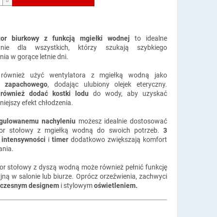
tor biurkowy z funkcją mgiełki wodnej
to idealne
anie dla wszystkich, którzy szukają szybkiego
ia w gorące letnie dni.
również użyć wentylatora z mgiełką wodną jako
a zapachowego
, dodając ulubiony olejek eteryczny.
z
również dodać kostki lodu
do wody, aby uzyskać
iejszy efekt chłodzenia.
egulowanemu nachyleniu
możesz idealnie dostosować
tor stołowy z mgiełką wodną do swoich potrzeb.
3
 intensywności
i
timer
dodatkowo zwiększają komfort
nia.
or stołowy z dyszą wodną może również pełnić funkcję
jną w salonie lub biurze. Oprócz orzeźwienia, zachwyci
czesnym designem
i stylowym
oświetleniem.