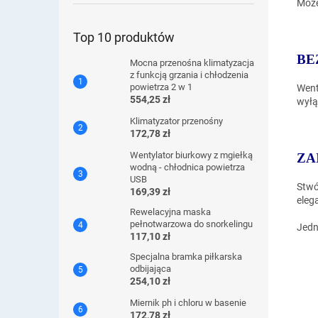
Może
Top 10 produktów
BE
Mocna przenośna klimatyzacja
z funkcją grzania i chłodzenia
powietrza 2 w 1
Went
554,25 zł
wyłą
Klimatyzator przenośny
172,78 zł
Wentylator biurkowy z mgiełką
ZA
wodną - chłodnica powietrza
USB
Stwó
169,39 zł
eleg
Rewelacyjna maska ​​
pełnotwarzowa do snorkelingu
Jedn
117,10 zł
Specjalna bramka piłkarska
odbijająca
254,10 zł
Miernik ph i chloru w basenie
172,78 zł