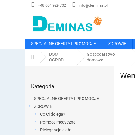
Przejść
+48 604 929 702
info@deminas.pl
do
treści
SPECJALNE OFERTY I PROMOCJE
ZDROWIE
DOM I
Gospodarstwo
Home
OGRÓD
domowe
P
Went
a
Pominąć
s
Kategoria
kategorie
e
k
SPECJALNE OFERTY I PROMOCJE
b
ZDROWIE
o
Co Ci dolega?
c
z
Pomoce medyczne
n
Pielęgnacja ciała