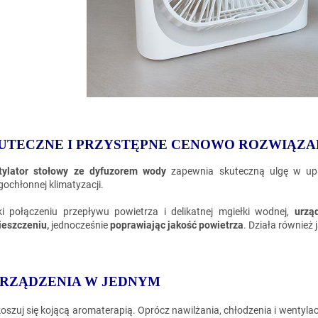
UTECZNE I PRZYSTĘPNE CENOWO ROZWIĄZA
ylator stołowy ze dyfuzorem wody
zapewnia skuteczną ulgę w upal
gochłonnej klimatyzacji.
ki połączeniu przepływu powietrza i delikatnej mgiełki wodnej,
urząd
eszczeniu,
jednocześnie
poprawiając jakość powietrza
. Działa również
URZĄDZENIA W JEDNYM
oszuj się kojącą aromaterapią. Oprócz nawilżania, chłodzenia i wentylac