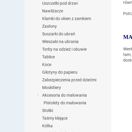
równ
Uszczelki pod drzwi
Nawilżacze
Potr
Klamki do okien z zamkiem
Zasłony
Suszarki do ubrań
MA
Wieszaki na ubrania
Went
Torby na odzież i obuwie
tam,
Tablice
dost
Koce
Gilotyny do papieru
Zabezpieczenia przed dziećmi
Moskitiery
Akcesoria do malowania
Pistolety do malowania
Stoliki
Taśmy klejące
Kółka