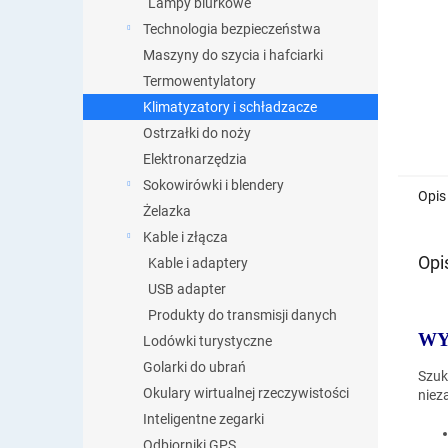
Lampy biurkowe
Technologia bezpieczeństwa
Maszyny do szycia i hafciarki
Termowentylatory
Klimatyzatory i schładzacze
Ostrzałki do noży
Elektronarzędzia
Sokowirówki i blendery
Opis
Żelazka
Kable i złącza
Opi
Kable i adaptery
USB adapter
Produkty do transmisji danych
WY
Lodówki turystyczne
Golarki do ubrań
Szuk
Okulary wirtualnej rzeczywistości
niez
Inteligentne zegarki
Odbiorniki GPS