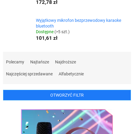
172,78 zł
Wyjątkowy mikrofon bezprzewodowy karaoke
bluetooth
Dostępne
(>5 szt.)
101,61 zł
S
o
Polecamy
Najtańsze
Najdroższe
r
t
Najczęściej sprzedawane
Alfabetycznie
o
w
a
OTWORZYĆ FILTR
n
i
L
e
i
p
s
r
t
o