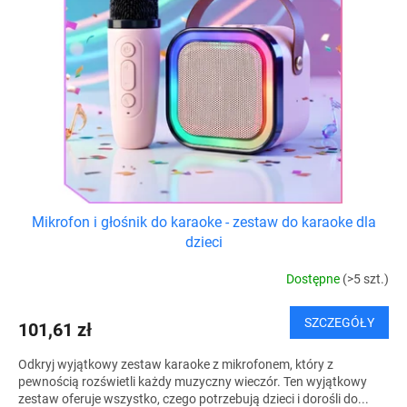
a
d
p
u
r
k
o
t
d
ó
u
w
k
t
ó
w
Mikrofon i głośnik do karaoke - zestaw do karaoke dla
dzieci
Dostępne
(>5 szt.)
SZCZEGÓŁY
101,61 zł
Odkryj wyjątkowy zestaw karaoke z mikrofonem, który z
pewnością rozświetli każdy muzyczny wieczór. Ten wyjątkowy
zestaw oferuje wszystko, czego potrzebują dzieci i dorośli do...