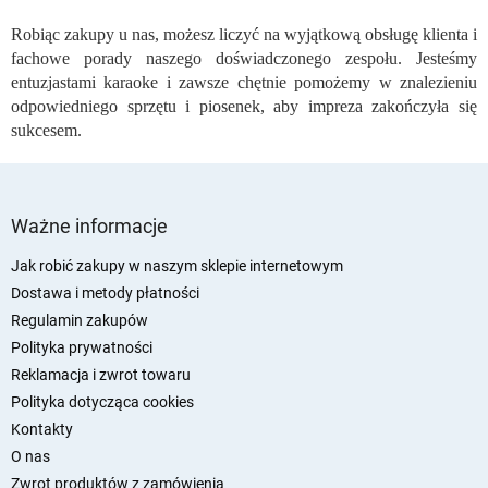
s
Robiąc zakupy u nas, możesz liczyć na wyjątkową obsługę klienta i
t
fachowe porady naszego doświadczonego zespołu. Jesteśmy
y
entuzjastami karaoke i zawsze chętnie pomożemy w znalezieniu
odpowiedniego sprzętu i piosenek, aby impreza zakończyła się
sukcesem.
S
t
Ważne informacje
o
p
Jak robić zakupy w naszym sklepie internetowym
k
Dostawa i metody płatności
a
Regulamin zakupów
Polityka prywatności
Reklamacja i zwrot towaru
Polityka dotycząca cookies
Kontakty
O nas
Zwrot produktów z zamówienia