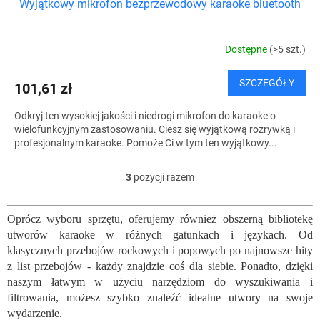
Wyjątkowy mikrofon bezprzewodowy karaoke bluetooth
Dostępne
(>5 szt.)
SZCZEGÓŁY
101,61 zł
Odkryj ten wysokiej jakości i niedrogi mikrofon do karaoke o
wielofunkcyjnym zastosowaniu. Ciesz się wyjątkową rozrywką i
profesjonalnym karaoke. Pomoże Ci w tym ten wyjątkowy...
3
pozycji razem
K
o
n
Oprócz wyboru sprzętu, oferujemy również obszerną bibliotekę
t
utworów karaoke w różnych gatunkach i językach. Od
r
o
klasycznych przebojów rockowych i popowych po najnowsze hity
l
z list przebojów - każdy znajdzie coś dla siebie. Ponadto, dzięki
k
naszym łatwym w użyciu narzędziom do wyszukiwania i
i
filtrowania, możesz szybko znaleźć idealne utwory na swoje
l
wydarzenie.
i