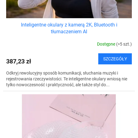
ó
w
Inteligentne okulary z kamerą 2K, Bluetooth i
tłumaczeniem AI
Dostępne
(>5 szt.)
SZCZEGÓŁY
387,23 zł
Odkryj rewolucyjny sposób komunikacji, słuchania muzyki i
rejestrowania rzeczywistości. Te inteligentne okulary wniosą nie
tylko nowoczesność i praktyczność, ale także styl do...