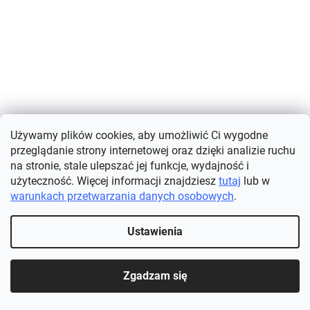
Używamy plików cookies, aby umożliwić Ci wygodne
przeglądanie strony internetowej oraz dzięki analizie ruchu
Wygodne figi bezszwowe - komplet 5 szt.
na stronie, stale ulepszać jej funkcje, wydajność i
użyteczność. Więcej informacji znajdziesz
tutaj
lub w
warunkach przetwarzania danych osobowych
.
Dostępne
(>5 ks)
SZCZEGÓŁY
Ustawienia
117,10 zł
Specjalny zestaw 5 wygodnych majtek bezszwowych jest
dokładnie tym, czego potrzebujesz. Dzięki dyskretnemu designowi
Zgadzam się
i przyjemnemu materiałowi są idealnym wyborem do noszenia
na...