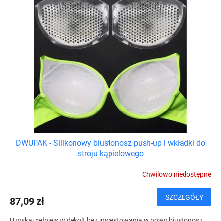
DWUPAK - Silikonowy biustonosz push-up i wkładki do
stroju kąpielowego
Chwilowo niedostępne
SZCZEGÓŁY
87,09 zł
Uzyskaj pełniejszy dekolt bez inwestowania w nowy biustonosz