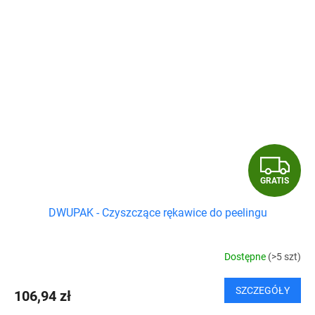
G
GRATIS
R
DWUPAK - Czyszczące rękawice do peelingu
A
T
Dostępne
(>5 szt)
I
SZCZEGÓŁY
106,94 zł
S