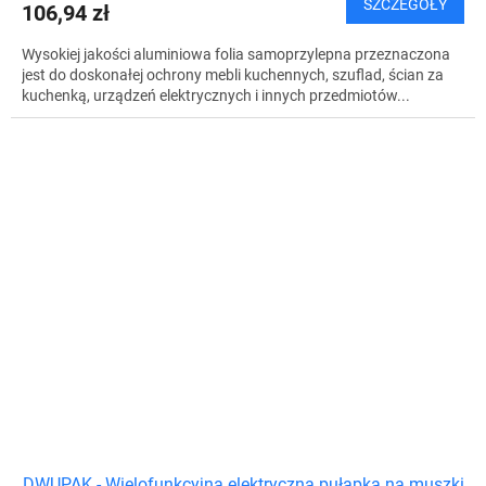
SZCZEGÓŁY
106,94 zł
Wysokiej jakości aluminiowa folia samoprzylepna przeznaczona
jest do doskonałej ochrony mebli kuchennych, szuflad, ścian za
kuchenką, urządzeń elektrycznych i innych przedmiotów...
DWUPAK - Wielofunkcyjna elektryczna pułapka na muszki