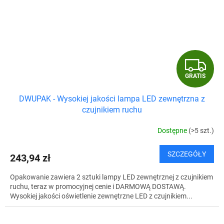
G
GRATIS
R
DWUPAK - Wysokiej jakości lampa LED zewnętrzna z
A
czujnikiem ruchu
T
Dostępne
(>5 szt.)
I
SZCZEGÓŁY
243,94 zł
S
Opakowanie zawiera 2 sztuki lampy LED zewnętrznej z czujnikiem
ruchu, teraz w promocyjnej cenie i DARMOWĄ DOSTAWĄ.
Wysokiej jakości oświetlenie zewnętrzne LED z czujnikiem...