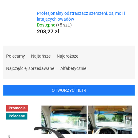
Profesjonalny odstraszacz szerszeni, os, moli i
latających owadów
Dostępne
(>5 szt.)
203,27 zł
S
o
Polecamy
Najtańsze
Najdroższe
r
t
Najczęściej sprzedawane
Alfabetycznie
o
w
a
OTWORZYĆ FILTR
n
i
L
Promocja
e
i
p
Polecane
s
r
t
o
a
d