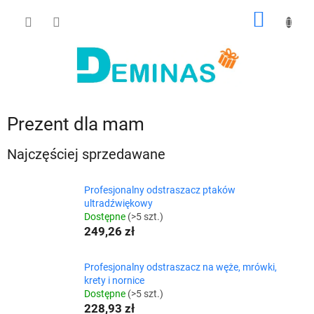
Przejść
KOSZY
do
treści
Prezent dla mam
Najczęściej sprzedawane
Profesjonalny odstraszacz ptaków
ultradźwiękowy
Dostępne
(>5 szt.)
249,26 zł
Profesjonalny odstraszacz na węże, mrówki,
krety i nornice
Dostępne
(>5 szt.)
228,93 zł