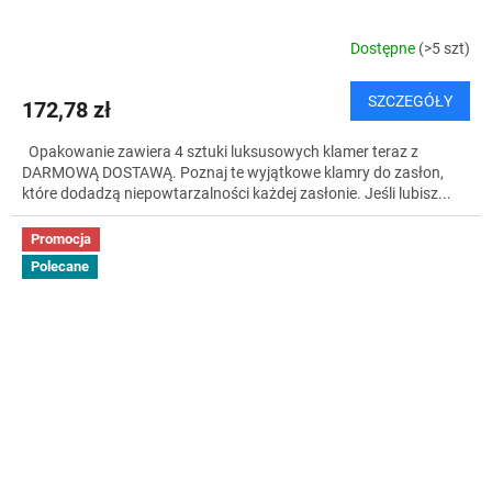
T
Dostępne
(>5 szt)
I
SZCZEGÓŁY
172,78 zł
S
Opakowanie zawiera 4 sztuki luksusowych klamer teraz z
DARMOWĄ DOSTAWĄ. Poznaj te wyjątkowe klamry do zasłon,
które dodadzą niepowtarzalności każdej zasłonie. Jeśli lubisz...
Promocja
Polecane