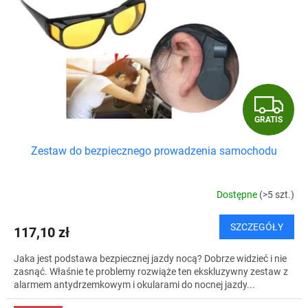
p
u
r
k
o
t
d
ó
u
w
k
t
G
ó
w
GRATIS
R
Zestaw do bezpiecznego prowadzenia samochodu
A
T
Dostępne
(>5 szt.)
I
SZCZEGÓŁY
117,10 zł
S
Jaka jest podstawa bezpiecznej jazdy nocą? Dobrze widzieć i nie
zasnąć. Właśnie te problemy rozwiąże ten ekskluzywny zestaw z
alarmem antydrzemkowym i okularami do nocnej jazdy...