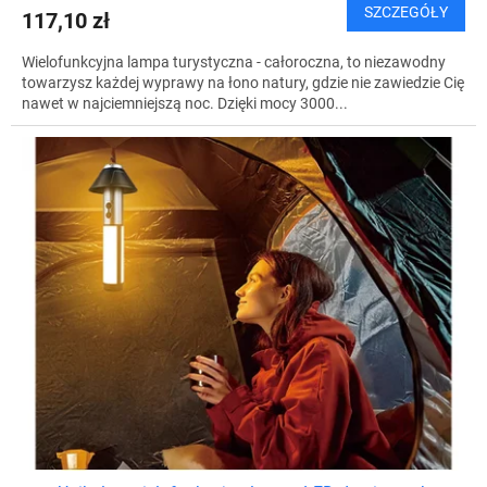
SZCZEGÓŁY
117,10 zł
Wielofunkcyjna lampa turystyczna - całoroczna, to niezawodny
towarzysz każdej wyprawy na łono natury, gdzie nie zawiedzie Cię
nawet w najciemniejszą noc. Dzięki mocy 3000...