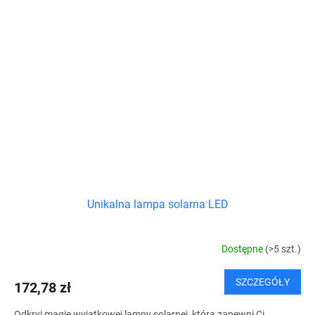
Unikalna lampa solarna LED
Dostępne
(>5 szt.)
SZCZEGÓŁY
172,78 zł
Odkryj magię wyjątkowej lampy solarnej, która zapewni Ci