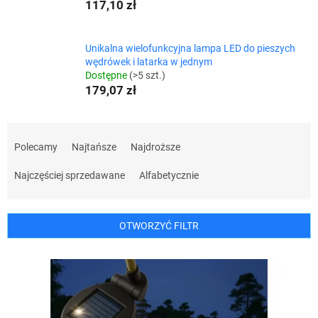
117,10 zł
Unikalna wielofunkcyjna lampa LED do pieszych
wędrówek i latarka w jednym
Dostępne
(>5 szt.)
179,07 zł
S
o
Polecamy
Najtańsze
Najdroższe
r
t
Najczęściej sprzedawane
Alfabetycznie
o
w
a
OTWORZYĆ FILTR
n
i
L
e
i
p
s
r
t
o