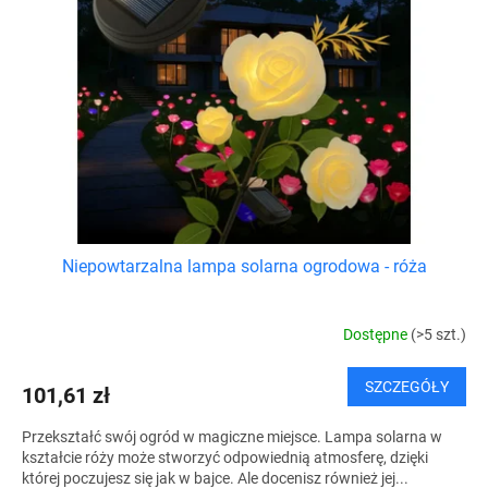
a
d
p
u
r
k
o
t
d
ó
u
w
k
t
ó
w
Niepowtarzalna lampa solarna ogrodowa - róża
Dostępne
(>5 szt.)
SZCZEGÓŁY
101,61 zł
Przekształć swój ogród w magiczne miejsce. Lampa solarna w
kształcie róży może stworzyć odpowiednią atmosferę, dzięki
której poczujesz się jak w bajce. Ale docenisz również jej...