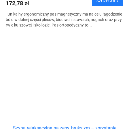
SZCZEGÓŁY
172,78 zł
Unikalny ergonomiczny pas magnetyczny ma na celu łagodzenie
bólu w dolnej części pleców, biodrach, stawach, nogach oraz przy
rwie kulszowej i skoliozie. Pas ortopedyczny to...
Szyna relaksacyjna na zęby, bruksizm – zgrzytanie