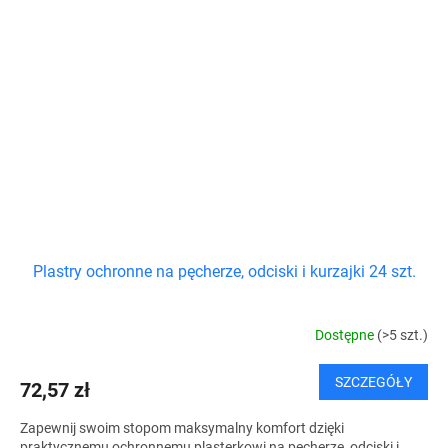
Plastry ochronne na pęcherze, odciski i kurzajki 24 szt.
Dostępne
(>5 szt.)
SZCZEGÓŁY
72,57 zł
Zapewnij swoim stopom maksymalny komfort dzięki
praktycznemu ochronnemu plasterkowi na pęcherze, odciski i