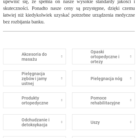
upewnić się, że spełnia on nasze wysokie standardy jakości i
skuteczności. Ponadto nasze ceny są przystępne, dzięki czemu
łatwiej niż kiedykolwiek uzyskać potrzebne urządzenia medyczne
bez rozbijania banku.
Opaski
Akcesoria do
ortopedyczne i
masażu
ortezy
Pielęgnacja
zębów i jamy
Pielęgnacja nóg
ustnej
Produkty
Pomoce
ortopedyczne
rehabilitacyjne
Odchudzanie i
Uszy
detoksykacja