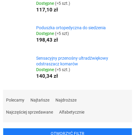
Dostępne
(>5 szt.)
117,10 zł
Poduszka ortopedyczna do siedzenia
Dostępne
(>5 szt)
198,43 zł
Sensacyjny przenośny ultradźwiękowy
odstraszacz komarów
Dostępne
(>5 szt.)
140,34 zł
S
o
Polecamy
Najtańsze
Najdroższe
r
t
Najczęściej sprzedawane
Alfabetycznie
o
w
a
OTWORZYĆ FILTR