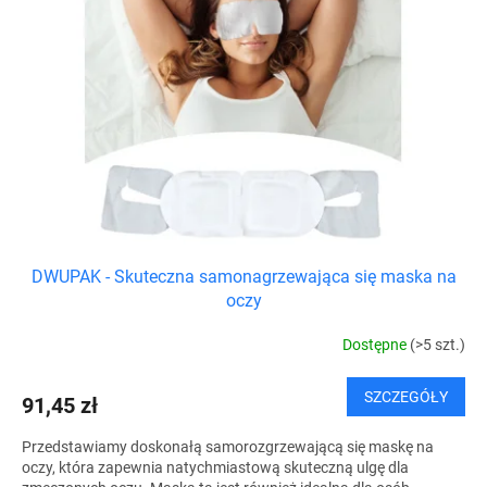
o
a
d
p
u
r
k
o
t
d
ó
u
w
k
t
ó
w
DWUPAK - Skuteczna samonagrzewająca się maska na
oczy
Dostępne
(>5 szt.)
SZCZEGÓŁY
91,45 zł
Przedstawiamy doskonałą samorozgrzewającą się maskę na
oczy, która zapewnia natychmiastową skuteczną ulgę dla