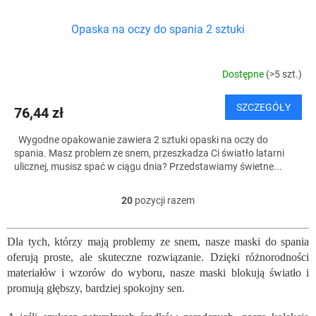
Opaska na oczy do spania 2 sztuki
Dostępne
(>5 szt.)
SZCZEGÓŁY
76,44 zł
Wygodne opakowanie zawiera 2 sztuki opaski na oczy do
spania. Masz problem ze snem, przeszkadza Ci światło latarni
ulicznej, musisz spać w ciągu dnia? Przedstawiamy świetne...
20
pozycji razem
K
o
n
Dla tych, którzy mają problemy ze snem, nasze maski do spania
t
oferują proste, ale skuteczne rozwiązanie. Dzięki różnorodności
r
o
materiałów i wzorów do wyboru, nasze maski blokują światło i
l
promują głębszy, bardziej spokojny sen.
k
i