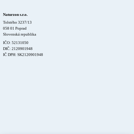
Naturzon s.r.o.
Tolstého 3237/13
058 01 Poprad
Slovenská republika
IČO: 52131050
DIČ: 2120901948
IČ DPH: SK2120901948