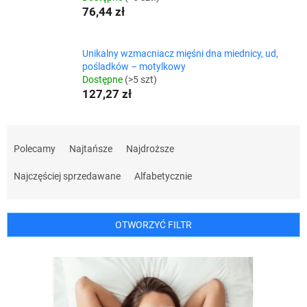
76,44 zł
Unikalny wzmacniacz mięśni dna miednicy, ud,
pośladków – motylkowy
Dostępne
(>5 szt)
127,27 zł
S
o
Polecamy
Najtańsze
Najdroższe
r
t
Najczęściej sprzedawane
Alfabetycznie
o
w
a
OTWORZYĆ FILTR
n
i
L
e
i
p
s
r
t