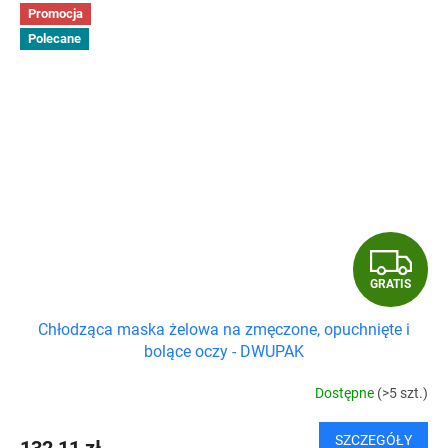
Promocja
Polecane
G
GRATIS
R
Chłodząca maska żelowa na zmęczone, opuchnięte i
A
bolące oczy - DWUPAK
T
Dostępne
(>5 szt.)
I
SZCZEGÓŁY