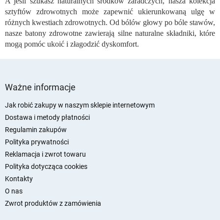
A jeśli szukasz naturalnych środków zaradczych, nasza kolekcja
l
sztyftów zdrowotnych może zapewnić ukierunkowaną ulgę w
i
różnych kwestiach zdrowotnych. Od bólów głowy po bóle stawów,
s
nasze batony zdrowotne zawierają silne naturalne składniki, które
t
mogą pomóc ukoić i złagodzić dyskomfort.
y
S
t
Ważne informacje
o
p
Jak robić zakupy w naszym sklepie internetowym
k
Dostawa i metody płatności
a
Regulamin zakupów
Polityka prywatności
Reklamacja i zwrot towaru
Polityka dotycząca cookies
Kontakty
O nas
Zwrot produktów z zamówienia