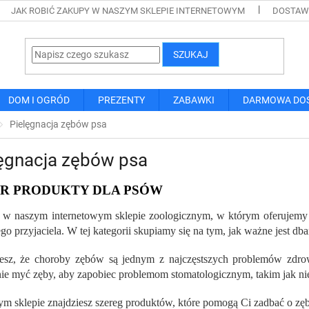
JAK ROBIĆ ZAKUPY W NASZYM SKLEPIE INTERNETOWYM
DOSTAWA
SZUKAJ
DOM I OGRÓD
PREZENTY
ZABAWKI
DARMOWA DO
Pielęgnacja zębów psa
lęgnacja zębów psa
R PRODUKTY DLA PSÓW
w naszym internetowym sklepie zoologicznym, w którym oferujemy 
ego przyjaciela. W tej kategorii skupiamy się na tym, jak ważne jest dba
esz, że choroby zębów są jednym z najczęstszych problemów zdro
nie myć zęby, aby zapobiec problemom stomatologicznym, takim jak ni
m sklepie znajdziesz szereg produktów, które pomogą Ci zadbać o zę