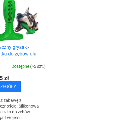
yczny gryzak -
tka do zębów dla
Dostępne
(>5 szt.)
5 zł
CZEGÓŁY
z zabawę z
cznością. Silikonowa
teczka do zębów
a Twojemu
akowi czyścić zęby,
niając mu rozrywkę na
K
godzin. Ułatwi Ci to