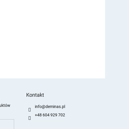
Kontakt
duktów
info
@
deminas.pl
+48 604 929 702