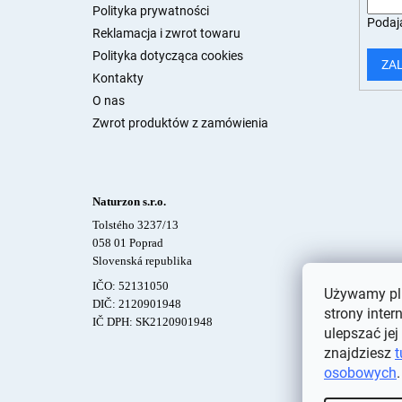
Polityka prywatności
Podają
Reklamacja i zwrot towaru
Polityka dotycząca cookies
ZA
Kontakty
O nas
Zwrot produktów z zamówienia
Naturzon s.r.o.
Tolstého 3237/13
058 01 Poprad
Slovenská republika
IČO: 52131050
Używamy pli
DIČ: 2120901948
strony inter
IČ DPH: SK2120901948
ulepszać jej
znajdziesz
t
osobowych
.