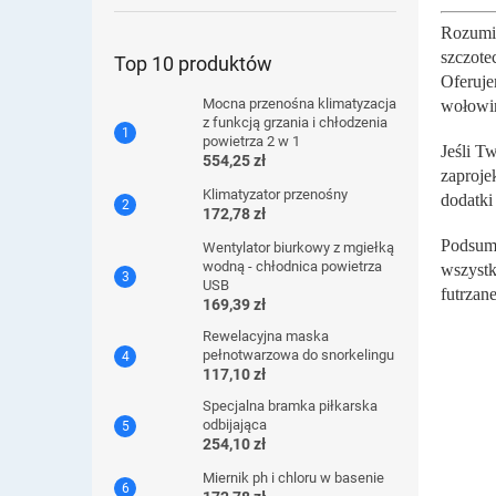
pielęg
Rozumie
szczote
Top 10 produktów
Oferuje
Mocna przenośna klimatyzacja
wołowi
z funkcją grzania i chłodzenia
powietrza 2 w 1
Jeśli T
554,25 zł
zaproje
Klimatyzator przenośny
dodatki
172,78 zł
Podsumo
Wentylator biurkowy z mgiełką
wodną - chłodnica powietrza
wszystk
USB
futrzan
169,39 zł
Rewelacyjna maska ​​
pełnotwarzowa do snorkelingu
117,10 zł
Specjalna bramka piłkarska
odbijająca
254,10 zł
Miernik ph i chloru w basenie