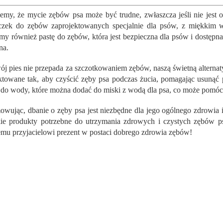
o
nację...
n
my, że mycie zębów psa może być trudne, zwłaszcza jeśli nie jest 
t
czek do zębów zaprojektowanych specjalnie dla psów, z miękkim wło
r
my również pastę do zębów, która jest bezpieczna dla psów i dostępna 
o
na.
l
k
wój pies nie przepada za szczotkowaniem zębów, naszą świetną alternat
i
l
ktowane tak, aby czyścić zęby psa podczas żucia, pomagając usunąć
i
 do wody, które można dodać do miski z wodą dla psa, co może pomóc
s
t
wując, dbanie o zęby psa jest niezbędne dla jego ogólnego zdrowia
y
ie produkty potrzebne do utrzymania zdrowych i czystych zębów psa
emu przyjacielowi prezent w postaci dobrego zdrowia zębów!