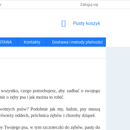
 I METODY PŁATNOŚCI
REGULAMIN ZAKUPÓW
Zaloguj się
POLITYKA PRY
KOSZYK
Pusty koszyk
STAWA
Kontakty
Dostawa i metody płatności
wszystko, czego potrzebujesz, aby zadbać o swojego
nie o zęby psa i jak można to robić.
wotnych psów? Podobnie jak my, ludzie, psy muszą
eświeży oddech, próchnica zębów i choroby dziąseł.
by Twojego psa, w tym szczoteczki do zębów, pasty do