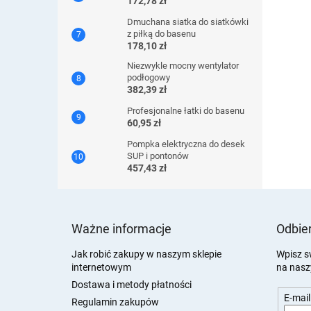
172,78 zł
Dmuchana siatka do siatkówki
z piłką do basenu
178,10 zł
Niezwykle mocny wentylator
podłogowy
382,39 zł
Profesjonalne łatki do basenu
60,95 zł
Pompka elektryczna do desek
SUP i pontonów
457,43 zł
S
t
Ważne informacje
Odbier
o
p
Jak robić zakupy w naszym sklepie
Wpisz s
internetowym
na nasz
k
a
Dostawa i metody płatności
E-mail
Regulamin zakupów