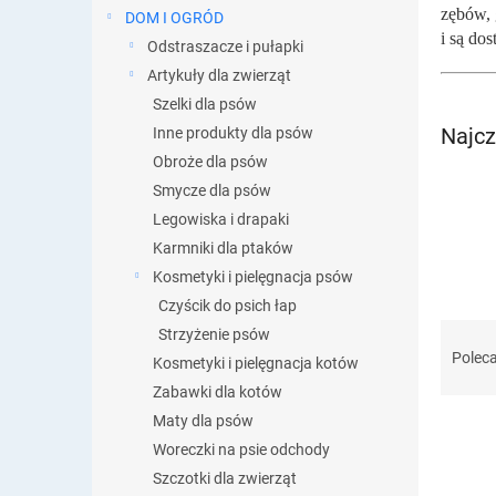
zębów, 
DOM I OGRÓD
i są do
Odstraszacze i pułapki
Artykuły dla zwierząt
Szelki dla psów
Najcz
Inne produkty dla psów
Obroże dla psów
Smycze dla psów
Legowiska i drapaki
Karmniki dla ptaków
Kosmetyki i pielęgnacja psów
Czyścik do psich łap
S
Strzyżenie psów
o
Polec
Kosmetyki i pielęgnacja kotów
r
Zabawki dla kotów
t
Maty dla psów
o
w
Woreczki na psie odchody
a
Szczotki dla zwierząt
L