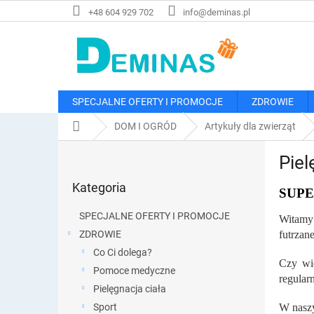
Przejść
+48 604 929 702
info@deminas.pl
do
treści
SPECJALNE OFERTY I PROMOCJE
ZDROWIE
Home
DOM I OGRÓD
Artykuły dla zwierząt
P
Pie
a
Pominąć
s
Kategoria
kategorie
SUPE
e
k
SPECJALNE OFERTY I PROMOCJE
Witamy 
b
ZDROWIE
futrzan
o
Co Ci dolega?
c
Czy wi
z
Pomoce medyczne
regular
n
Pielęgnacja ciała
y
Sport
W naszy