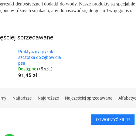
gryzaki dentystyczne i dodatki do wody. Nasze produkty są specjalni
stępne w różnych smakach, aby dopasować się do gustu Twojego psa.
ęściej sprzedawane
Praktyczny gryzak -
szczotka do zębów dla
psa
Dostępne
(>5 szt.)
91,45 zł
amy
Najtańsze
Najdroższe
Najczęściej sprzedawane
Alfabety
OTWORZYĆ FILTR