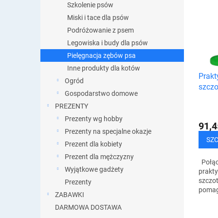
n
Szkolenie psów
i
i
s
Miski i tace dla psów
e
t
Podróżowanie z psem
p
a
Legowiska i budy dla psów
r
p
o
Pielęgnacja zębów psa
r
d
Inne produkty dla kotów
o
u
Prakt
d
Ogród
k
szczo
u
Gospodarstwo domowe
t
psa
k
PREZENTY
ó
t
w
Prezenty wg hobby
ó
91,4
Prezenty na specjalne okazje
w
SZ
Prezent dla kobiety
Prezent dla mężczyzny
Połąc
Wyjątkowe gadżety
prakty
szczo
Prezenty
pomag
ZABAWKI
zwierz
DARMOWA DOSTAWA
zapew
wiele 