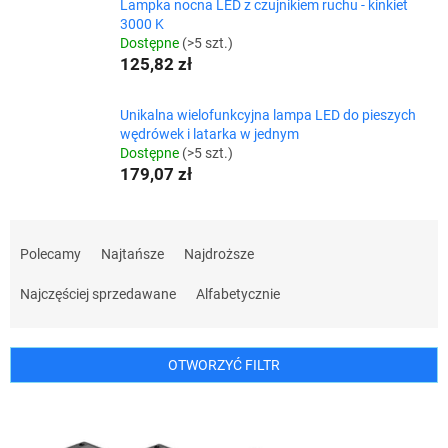
Lampka nocna LED z czujnikiem ruchu - kinkiet
3000 K
Dostępne
(>5 szt.)
125,82 zł
Unikalna wielofunkcyjna lampa LED do pieszych
wędrówek i latarka w jednym
Dostępne
(>5 szt.)
179,07 zł
S
o
Polecamy
Najtańsze
Najdroższe
r
t
Najczęściej sprzedawane
Alfabetycznie
o
w
a
OTWORZYĆ FILTR
n
i
L
e
i