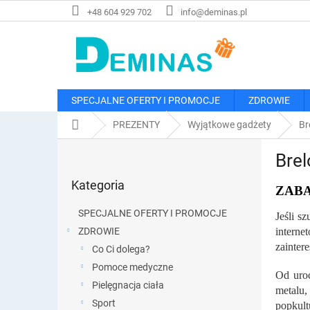
Przejść
+48 604 929 702
info@deminas.pl
do
treści
SPECJALNE OFERTY I PROMOCJE
ZDROWIE
Home
PREZENTY
Wyjątkowe gadżety
Br
P
Brel
a
Pominąć
s
Kategoria
kategorie
ZABA
e
k
SPECJALNE OFERTY I PROMOCJE
Jeśli s
b
ZDROWIE
intern
o
zainter
Co Ci dolega?
c
z
Pomoce medyczne
Od uroc
n
Pielęgnacja ciała
metalu,
y
Sport
popkult