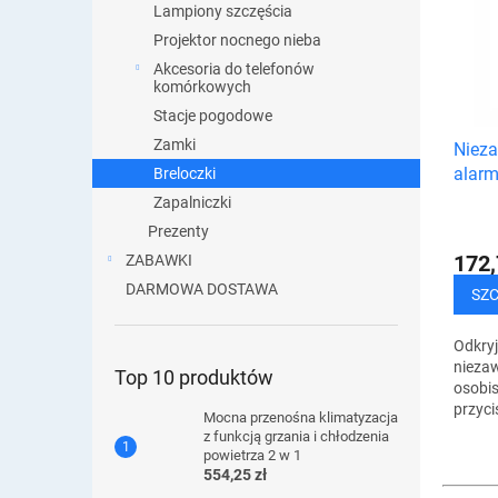
i
Lampiony szczęścia
s
e
t
Projektor nocnego nieba
p
a
Akcesoria do telefonów
r
p
komórkowych
o
r
Stacje pogodowe
d
o
Zamki
Nieza
u
d
alarm
k
Breloczki
u
przyc
t
Zapalniczki
k
ó
Prezenty
t
w
ó
172,
ZABAWKI
w
DARMOWA DOSTAWA
SZ
Odkryj
nieza
Top 10 produktów
osobi
przyci
Mocna przenośna klimatyzacja
zapew
z funkcją grzania i chłodzenia
każdej
powietrza 2 w 1
jakośc
554,25 zł
został.