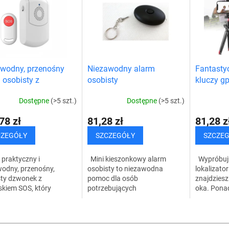
wodny, przenośny
Niezawodny alarm
Fantastyc
 osobisty z
osobisty
kluczy g
iskiem SOS
Dostępne
(>5 szt.)
Dostępne
(>5 szt.)
78 zł
81,28 zł
81,28 z
CZEGÓŁY
SZCZEGÓŁY
SZCZE
 praktyczny i
Mini kieszonkowy alarm
Wypróbuj
wodny, przenośny,
osobisty to niezawodna
lokalizator
sty dzwonek z
pomoc dla osób
znajdziesz
skiem SOS, który
potrzebujących
oka. Pona
nia bezpieczeństwo w
natychmiastowej pomocy.
zlokalizow
 chwili. Ten wysokiej
Możesz mieć go zawsze przy
komórkowy
K
i osobisty alarm
sobie w nagłych wypadkach,
przedmioty,
o
..
ponieważ ma formę...