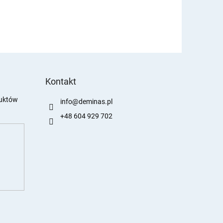
Kontakt
duktów
info
@
deminas.pl
+48 604 929 702