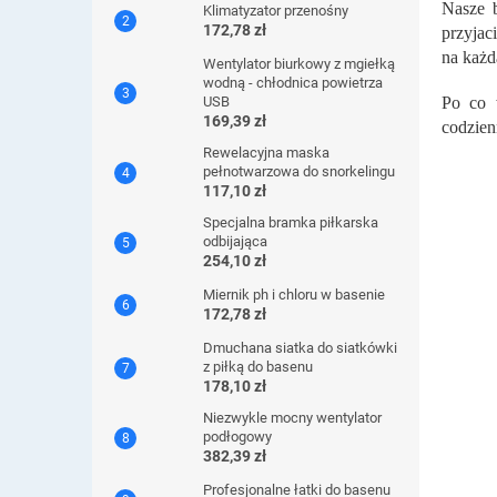
Nasze b
Klimatyzator przenośny
172,78 zł
przyjac
na każd
Wentylator biurkowy z mgiełką
wodną - chłodnica powietrza
USB
Po co 
169,39 zł
codzien
Rewelacyjna maska ​​
pełnotwarzowa do snorkelingu
117,10 zł
Specjalna bramka piłkarska
odbijająca
254,10 zł
Miernik ph i chloru w basenie
172,78 zł
Dmuchana siatka do siatkówki
z piłką do basenu
178,10 zł
Niezwykle mocny wentylator
podłogowy
382,39 zł
Profesjonalne łatki do basenu