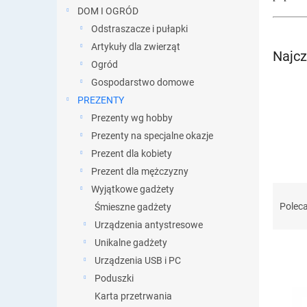
DOM I OGRÓD
Odstraszacze i pułapki
Artykuły dla zwierząt
Najcz
Ogród
Gospodarstwo domowe
PREZENTY
Prezenty wg hobby
Prezenty na specjalne okazje
Prezent dla kobiety
Prezent dla mężczyzny
S
Wyjątkowe gadżety
o
Polec
Śmieszne gadżety
r
Urządzenia antystresowe
t
Unikalne gadżety
o
Urządzenia USB i PC
w
a
Poduszki
L
n
Karta przetrwania
i