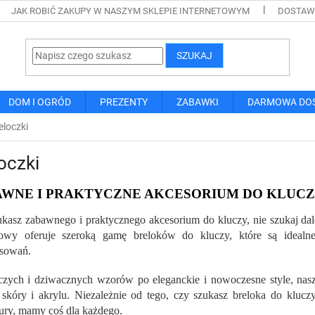
JAK ROBIĆ ZAKUPY W NASZYM SKLEPIE INTERNETOWYM
DOSTAWA
SZUKAJ
DOM I OGRÓD
PREZENTY
ZABAWKI
DARMOWA DO
eloczki
oczki
WNE I PRAKTYCZNE AKCESORIUM DO KLUC
zukasz zabawnego i praktycznego akcesorium do kluczy, nie szukaj dal
etowy oferuje szeroką gamę breloków do kluczy, które są ideal
esowań.
zych i dziwacznych wzorów po eleganckie i nowoczesne style, nas
 skóry i akrylu. Niezależnie od tego, czy szukasz breloka do klucz
ury, mamy coś dla każdego.