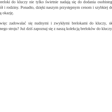
n
reloki do kluczy nie tylko świetnie nadają się do dodania osobisteg
t
iół i rodziny. Ponadto, dzięki naszym przystępnym cenom i szybkiej
r
ą okazję.
o
l
więc zadowalać się nudnymi i zwykłymi brelokami do kluczy, s
k
nego stroju? Już dziś zapoznaj się z naszą kolekcją breloków do kluczy 
i
l
i
s
t
y