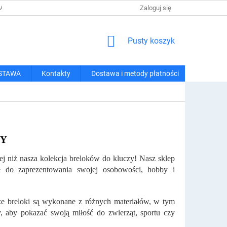
 I METODY PŁATNOŚCI
REGULAMIN ZAKUPÓW
Zaloguj się
POLITYKA PRY
KOSZYK
Pusty koszyk
STAWA
Kontakty
Dostawa i metody płatności
ZY
ej niż nasza kolekcja breloków do kluczy! Nasz sklep
ne do zaprezentowania swojej osobowości, hobby i
ze breloki są wykonane z różnych materiałów, w tym
y, aby pokazać swoją miłość do zwierząt, sportu czy