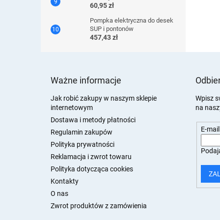
60,95 zł
Pompka elektryczna do desek
SUP i pontonów
457,43 zł
S
t
Ważne informacje
Odbier
o
p
Jak robić zakupy w naszym sklepie
Wpisz s
internetowym
na nasz
k
a
Dostawa i metody płatności
E-mail
Regulamin zakupów
Polityka prywatności
Podają
Reklamacja i zwrot towaru
Polityka dotycząca cookies
ZA
Kontakty
O nas
Zwrot produktów z zamówienia