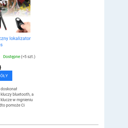
zny lokalizator
ps
Dostępne
(>5 szt.)
ł
GÓŁY
 doskonał
 kluczy bluetooth, a
 klucze w mgnieniu
dto pomoże Ci
ać telefon
 lub inne
 takie jak plecak,...