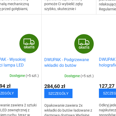
nałą mechaniczną
pomoże Ci wybielić zęby
relaksują
ę przed gołębiami,
szybko, skutecznie i
Regularnie
ami, drozdami,
dokładnie. Oprócz pasty do
szczotki d
kami i innymi ptakami.
zębów, każdego dnia używaj
możesz zm
ają również
tego węgla do wybielania...
włosów, w
wko...
G
G
GRATIS
GRATIS
R
R
AK - Wysokiej
DWUPAK -
DWUPAK - Podgrzewane
A
A
ci lampa LED
holograf
wkładki do butów
trzna z czujnikiem
ptaków
ładowane
T
T
Dostępne
(>5 szt.)
Dostępne
(>5 szt.)
I
I
94 zł
127,27 
284,60 zł
S
S
CZEGÓŁY
SZCZE
SZCZEGÓŁY
wanie zawiera 2 sztuki
Odkryj jed
Opakowanie zawiera 2x
 LED zewnętrznej z
najskutecz
wkładki do butów ładowane z
kiem ruchu, teraz w
sposobów 
darmową dostawą Wydajne