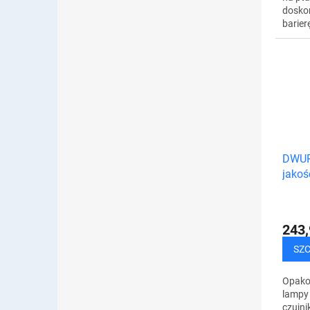
dosko
barier
szpak
jaskół
Pomag
przeci
DWUP
jakoś
zewnę
ruchu
243,
SZ
Opako
lampy
czujni