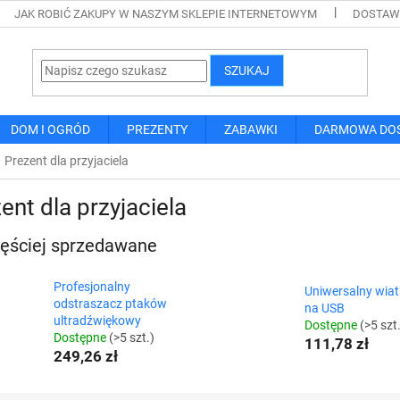
JAK ROBIĆ ZAKUPY W NASZYM SKLEPIE INTERNETOWYM
DOSTAWA
SZUKAJ
DOM I OGRÓD
PREZENTY
ZABAWKI
DARMOWA DO
Prezent dla przyjaciela
ent dla przyjaciela
ęściej sprzedawane
Profesjonalny
Uniwersalny wiat
odstraszacz ptaków
na USB
ultradźwiękowy
Dostępne
(>5 szt
Dostępne
(>5 szt.)
111,78 zł
249,26 zł