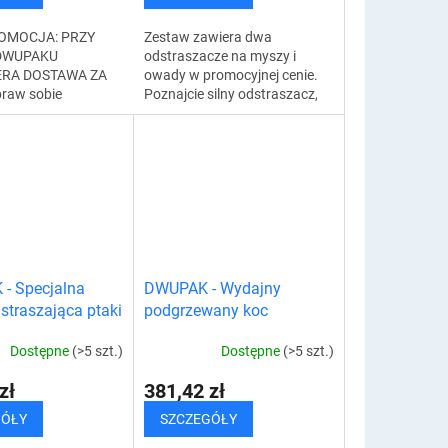
S
OMOCJA: PRZY
Zestaw zawiera dwa
DWUPAKU
odstraszacze na myszy i
RA DOSTAWA ZA
owady w promocyjnej cenie.
raw sobie
Poznajcie silny odstraszacz,
go asystenta
który doskonale odstrasza
Koniec z
myszy, szczury i gryzonie.
anymi przedmiotami
Urządzenie jest...
agażniku. Kup...
- Specjalna
DWUPAK - Wydajny
straszająca ptaki
podgrzewany koc
elektryczny
Dostępne
(>5 szt.)
Dostępne
(>5 szt.)
zł
381,42 zł
GÓŁY
SZCZEGÓŁY