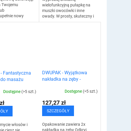
a Twojemu
wielofunkcyjną pułapkę na
lub
muszki owocówki i inne
zupełnie nowy
owady. W prosty, skuteczny i
odświetlana
bezpieczny sposób pozbywa
ED nie tylko
się wielu rodzajów owadów,
yjemną...
mrówek czy roztoczy....
DWUPAK - Wyjątkowa
 Fantastyczna
nakładka na zęby -
 do masażu
sztuczne zęby
Dostępne
(>5 szt.)
Dostępne
(>5 szt.)
127,27 zł
zł
SZCZEGÓŁY
GÓŁY
Opakowanie zawiera 2x
 mycie włosów i
nakładka na zęby Odkryj
ie ciesz się