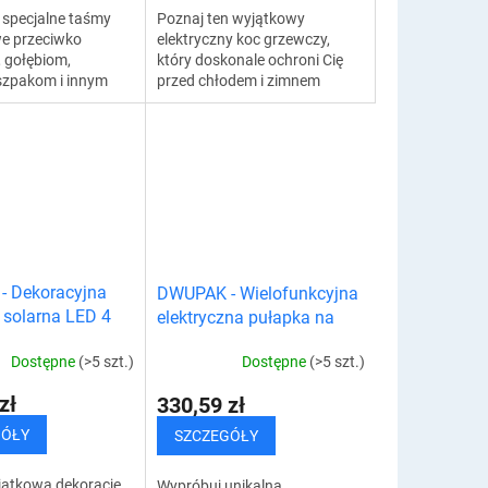
specjalne taśmy
Poznaj ten wyjątkowy
e przeciwko
elektryczny koc grzewczy,
 gołębiom,
który doskonale ochroni Cię
szpakom i innym
przed chłodem i zimnem
z łatwością
nawet w najchłodniejsze
zysz uprawy w
zimowe wieczory. To idealne
odzie. Używanie
rozwiązanie do oglądania...
 Dekoracyjna
DWUPAK - Wielofunkcyjna
 solarna LED 4
elektryczna pułapka na
muszki owocówki i inne
Dostępne
(>5 szt.)
Dostępne
(>5 szt.)
owady
zł
330,59 zł
GÓŁY
SZCZEGÓŁY
jątkową dekorację,
Wypróbuj unikalną