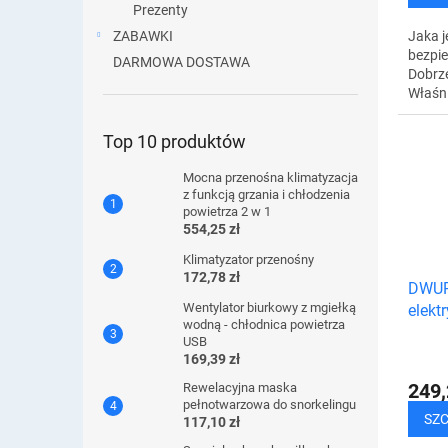
Prezenty
ZABAWKI
Jaka 
bezpie
DARMOWA DOSTAWA
Dobrze
Właśni
ten ek
alarm
Top 10 produktów
okular
Mocna przenośna klimatyzacja
z funkcją grzania i chłodzenia
powietrza 2 w 1
554,25 zł
Klimatyzator przenośny
172,78 zł
DWUP
Wentylator biurkowy z mgiełką
elekt
wodną - chłodnica powietrza
USB
169,39 zł
249,
Rewelacyjna maska ​​
pełnotwarzowa do snorkelingu
SZ
117,10 zł