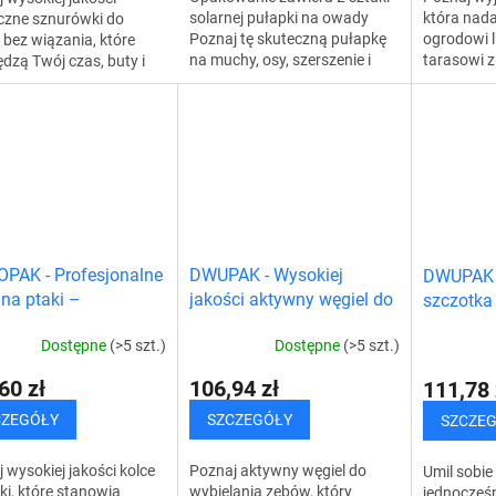
solarnej pułapki na owady
która nad
czne sznurówki do
Poznaj tę skuteczną pułapkę
ogrodowi 
bez wiązania, które
na muchy, osy, szerszenie i
tarasowi 
dzą Twój czas, buty i
inne owady latające, która
wymiar. P
e. Od teraz korzystaj z
zapewni Ci relaks na świeżym
fontanna L
 bez wiązania,
powietrzu...
tworzy prz
ania się, bez bólu...
OPAK - Profesjonalne
DWUPAK - Wysokiej
DWUPAK -
 na ptaki –
jakości aktywny węgiel do
szczotka
ikowe
wybielania zębów
głowy
Dostępne
(>5 szt.)
Dostępne
(>5 szt.)
60 zł
106,94 zł
111,78 
CZEGÓŁY
SZCZEGÓŁY
SZCZE
 wysokiej jakości kolce
Poznaj aktywny węgiel do
Umil sobie
ki, które stanowią
wybielania zębów, który
jednocześn