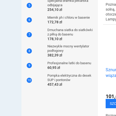
Specjalna bramka piłkarska
Pozna
odbijająca
solną,
254,10 zł
otocze
Miernik ph i chloru w basenie
Lampy
172,78 zł
dobro
organ
Dmuchana siatka do siatkówki
Ponie
z piłką do basenu
178,10 zł
Niezwykle mocny wentylator
podłogowy
382,39 zł
Profesjonalne łatki do basenu
60,95 zł
Sznur
wiąz
Pompka elektryczna do desek
SUP i pontonów
457,43 zł
101,
SZ
Poznaj