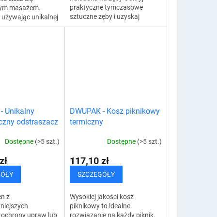
praktyczne tymczasowe
cym masażem.
sztuczne zęby i uzyskaj
 używając unikalnej
piękne, idealne i pełne zęby w
o mycia włosów,
5 minut. Wystarczy kilka
niejszyć wypadanie
sekund, aby zamocować...
zmocnić...
 Unikalny
DWUPAK - Kosz piknikowy
iczny odstraszacz
termiczny
Dostępne
(>5 szt.)
Dostępne
(>5 szt.)
zł
117,10 zł
GÓŁY
SZCZEGÓŁY
en z
Wysokiej jakości kosz
niejszych
piknikowy to idealne
ochrony upraw lub
rozwiązanie na każdy piknik,