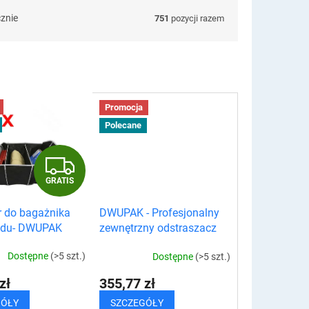
cznie
751
pozycji razem
Promocja
Polecane
G
GRATIS
R
r do bagażnika
DWUPAK - Profesjonalny
A
du- DWUPAK
zewnętrzny odstraszacz
na myszy, szczury,
T
Dostępne
(>5 szt.)
Dostępne
(>5 szt.)
gryzonie i owady
I
zł
355,77 zł
GÓŁY
SZCZEGÓŁY