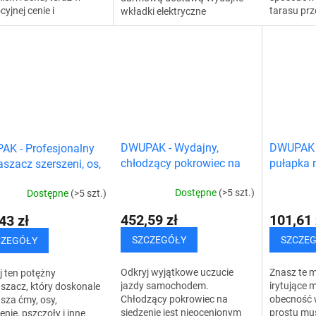
yjnej cenie i
tarasu pr
wkładki elektryczne
OWĄ DOSTAWĄ.
ptaków. H
zapewniają ciepło nawet w
ej jakości oświetlenie
odstrasza
najzimniejsze dni. Są idealne
trzne LED z
nie tylko o
do uprawiania sportów...
kiem...
DWUPAK - Wydajny,
DWUPAK -
K - Profesjonalny
chłodzący pokrowiec na
pułapka 
aszacz szerszeni, os,
fotel samochodowy
owocówk
i latających owadów
Dostępne
(>5 szt.)
Dostępne
(>5 szt.)
452,59 zł
101,61 
43 zł
SZCZEGÓŁY
SZCZE
CZEGÓŁY
Odkryj wyjątkowe uczucie
Znasz te m
 ten potężny
jazdy samochodem.
irytujące 
szacz, który doskonale
Chłodzący pokrowiec na
obecność 
sza ćmy, osy,
siedzenie jest nieocenionym
prostu mus
enie, pszczoły i inne