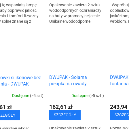
j tę wspaniałą lampę
Wypróbuj 
Opakowanie zawiera 2 sztuki
 aby poprawić jakość
odblaskow
wodoodpornych ochraniaczy
nia i komfort fizyczny.
jaskółkom,
na buty w promocyjnej cenie.
 solne znane są z
wróblom, 
Unikalne wodoodporne
czynnego wpływu na
ptakom, a 
ochraniacze na buty
izm człowieka.
zabezpiec
doskonale chronią buty przed
waż tworzą przyjemną...
swoim ogr
deszczem, wilgocią,...
taśmy...
DWUPAK - Solarna
DWUPAK -
ówki silikonowe bez
pułapka na owady
fontanna
ania - DWUPAK
ogrodowa
szt
Dostępne
(>5 szt.)
Dostępne
(>5 szt)
162,61 zł
243,94 
61 zł
SZCZEGÓŁY
SZCZE
CZEGÓŁY
Opakowanie zawiera 2 sztuki
Poznaj wy
 wysokiej jakości