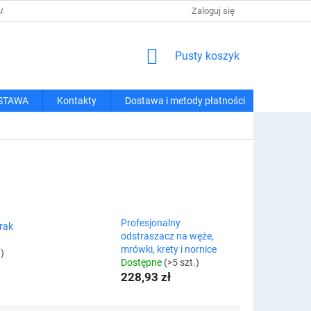
 I METODY PŁATNOŚCI
REGULAMIN ZAKUPÓW
Zaloguj się
POLITYKA PRY
KOSZYK
Pusty koszyk
STAWA
Kontakty
Dostawa i metody płatności
Profesjonalny
rak
odstraszacz na węże,
mrówki, krety i nornice
.)
Dostępne
(>5 szt.)
228,93 zł