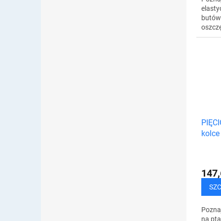
elasty
butów 
oszczę
zdrowi
butów
pochyl
PIĘCI
kolce
plast
147,
SZ
Poznaj
na pta