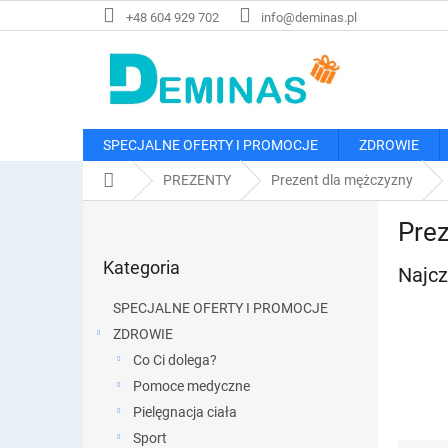
Przejść
+48 604 929 702
info@deminas.pl
do
treści
SPECJALNE OFERTY I PROMOCJE
ZDROWIE
Home
PREZENTY
Prezent dla mężczyzny
P
Prez
a
Pominąć
s
Kategoria
kategorie
Najcz
e
k
SPECJALNE OFERTY I PROMOCJE
b
ZDROWIE
o
Co Ci dolega?
c
z
Pomoce medyczne
n
Pielęgnacja ciała
y
Sport