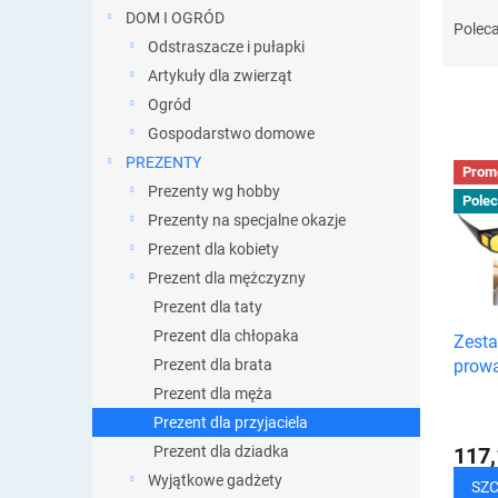
S
DOM I OGRÓD
o
Polec
Odstraszacze i pułapki
r
t
Artykuły dla zwierząt
o
Ogród
w
Gospodarstwo domowe
a
L
PREZENTY
n
Prom
i
Prezenty wg hobby
i
Pole
s
e
Prezenty na specjalne okazje
t
p
Prezent dla kobiety
a
r
Prezent dla mężczyzny
p
o
r
Prezent dla taty
d
o
Prezent dla chłopaka
Zesta
u
d
Prezent dla brata
prow
k
u
t
Prezent dla męża
k
ó
Prezent dla przyjaciela
t
w
ó
Prezent dla dziadka
117,
w
Wyjątkowe gadżety
SZ