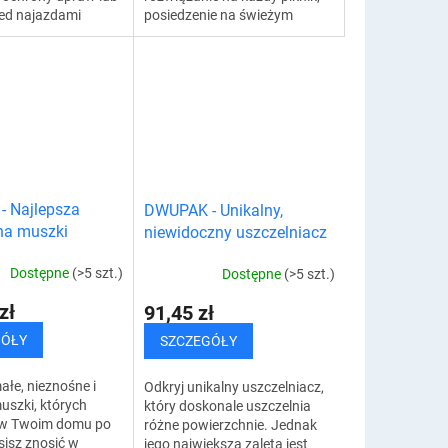
zed najazdami
posiedzenie na świeżym
olograficzny
powietrzu, sport, piesze
cz ptaków zadba
wycieczki, grillowanie,
 odstraszenie...
opalanie i inne okazje. Ten
kosz...
 Najlepsza
DWUPAK - Unikalny,
na muszki
niewidoczny uszczelniacz
i
Dostępne
(>5 szt.)
Dostępne
(>5 szt.)
zł
91,45 zł
GÓŁY
SZCZEGÓŁY
ałe, nieznośne i
Odkryj unikalny uszczelniacz,
muszki, których
który doskonale uszczelnia
w Twoim domu po
różne powierzchnie. Jednak
isz znosić w
jego największą zaletą jest