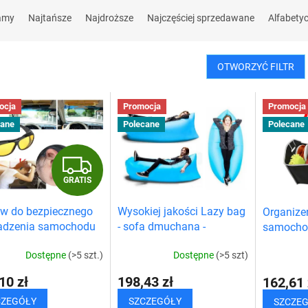
amy
Najtańsze
Najdroższe
Najczęściej sprzedawane
Alfabety
OTWORZYĆ FILTR
ocja
Promocja
Promocja
cane
Polecane
Polecane
G
GRATIS
R
w do bezpiecznego
Wysokiej jakości Lazy bag
Organize
A
adzenia samochodu
- sofa dmuchana -
samocho
DWUPAK
T
Dostępne
(>5 szt.)
Dostępne
(>5 szt)
I
10 zł
198,43 zł
162,61 
CZEGÓŁY
SZCZEGÓŁY
SZCZE