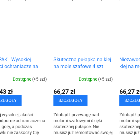
towarzyszem podróży
milczeniu
ce owady. Dzięki
podczas letniej przygody.
skuteczną
esnej technologii
Ciesz się podróżowaniem
owocówki i
dźwiękowych sygnałów
samochodem...
...
AK - Wysokiej
Skuteczna pułapka na klej
Niezawod
ci ochraniacze na
na mole szafowe 4 szt
klej na 
stuptuty
szt
Dostępne
(>5 szt)
Dostępne
(>5 szt)
43 zł
66,27 zł
66,27 z
CZEGÓŁY
SZCZEGÓŁY
SZCZE
 wysokiej jakości
Zdobądź przewagę nad
Zdobądź p
dporne ochraniacze na
molami szafowymi dzięki
molami sp
 góry, a podczas
skutecznej pułapce. Nie
skutecznej
ki nie zaskoczy Cię
musisz już remontować swojej
musisz ju
pogoda. Idealnie
garderoby, aby się ich pozbyć.
kuchni, aby