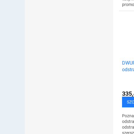
promoc
DARM
Wysoki
zewnę
czujni
DWUPA
odstr
moli 
335,
SZ
Poznaj
odstra
odstra
szersz