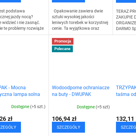
S
jest podstawa
Opakowanie zawiera dwie
TERAZ PR
cznej jazdy nocą?
sztuki wysokiej jakości
ZAKUPIE 
 widzieć i nie zasnąć.
leniwych torebek w korzystnej
ORGANIZE
e te problemy rozwiąże
cenie. Ta wyjątkowa oraz
DARMO Sp
skluzywny zestaw z
wysokiej jakości
podręczne
em antydrzemkowym i
nadmuchiwana sofa pozwoli
zakupów. 
Promocja
ami do nocnej jazdy...
Ci wygodnie odpocząć w...
porozrzuc
Polecane
po całym b
AK - Mocna
TRZYPAK 
Wodoodporne ochraniacze
ryczna lampa solna
taśma od
na buty - DWUPAK
Dostępne
(>5 szt.)
Dostępne
(>5 szt)
26 zł
132,11 
106,94 zł
CZEGÓŁY
SZCZE
SZCZEGÓŁY