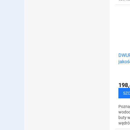
latają
nowocz
ultra
cicho i
DWUP
jakoś
buty 
198,
SZ
Poznaj
wodoo
buty w
wędrów
żadna 