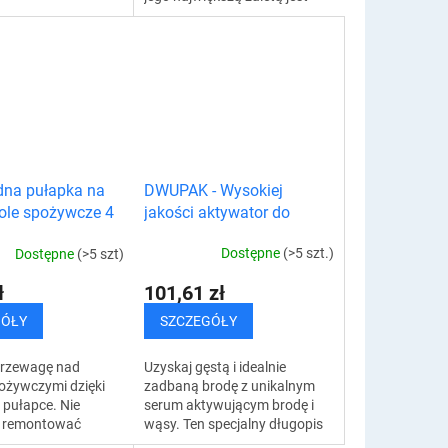
? Wypróbuj
niewidzialność. Jest
 pułapkę na muszki
niezastąpionym pomocnikiem
 pozbądź się ich...
w każdej...
DWUPAK - Wysokiej
na pułapka na
jakości aktywator do
mole spożywcze 4
brody i wąsów - długopis
Dostępne
(>5 szt.)
Dostępne
(>5 szt)
101,61 zł
ł
SZCZEGÓŁY
GÓŁY
Uzyskaj gęstą i idealnie
rzewagę nad
zadbaną brodę z unikalnym
ożywczymi dzięki
serum aktywującym brodę i
 pułapce. Nie
wąsy. Ten specjalny długopis
ż remontować
to rozwiązanie, które
 się ich pozbyć.