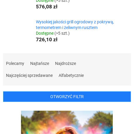
Dostępne
(>5 szt.)
576,08 zł
Wysokiej jakości grill ogrodowy z pokrywą,
termometrem i żeliwnym rusztem
Dostępne
(>5 szt.)
726,10 zł
S
o
Polecamy
Najtańsze
Najdroższe
r
t
Najczęściej sprzedawane
Alfabetycznie
o
w
a
OTWORZYĆ FILTR
n
i
L
e
i
p
s
r
t