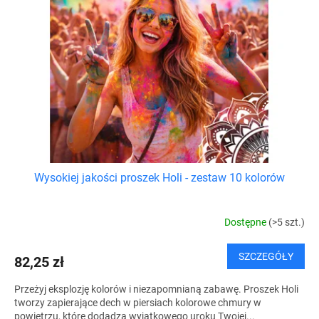
o
a
d
p
u
r
k
o
t
d
ó
u
w
k
t
ó
w
Wysokiej jakości proszek Holi - zestaw 10 kolorów
Dostępne
(>5 szt.)
SZCZEGÓŁY
82,25 zł
Przeżyj eksplozję kolorów i niezapomnianą zabawę. Proszek Holi
tworzy zapierające dech w piersiach kolorowe chmury w
powietrzu, które dodadzą wyjątkowego uroku Twojej...