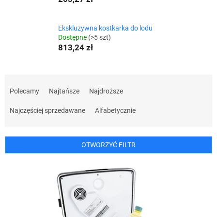
Ekskluzywna kostkarka do lodu
Dostępne
(>5 szt)
813,24 zł
S
o
Polecamy
Najtańsze
Najdroższe
r
t
Najczęściej sprzedawane
Alfabetycznie
o
w
a
OTWORZYĆ FILTR
n
i
L
e
i
p
s
r
t
o
a