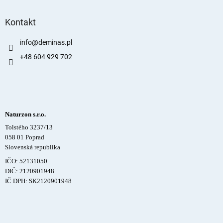
Kontakt
info
@
deminas.pl
+48 604 929 702
Naturzon s.r.o.
Tolstého 3237/13
058 01 Poprad
Slovenská republika
IČO: 52131050
DIČ: 2120901948
IČ DPH: SK2120901948