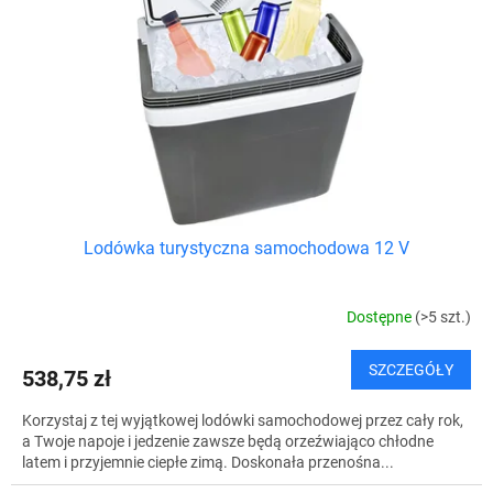
d
p
u
r
k
o
t
d
ó
u
w
k
t
ó
w
Lodówka turystyczna samochodowa 12 V
Dostępne
(>5 szt.)
SZCZEGÓŁY
538,75 zł
Korzystaj z tej wyjątkowej lodówki samochodowej przez cały rok,
a Twoje napoje i jedzenie zawsze będą orzeźwiająco chłodne
latem i przyjemnie ciepłe zimą. Doskonała przenośna...