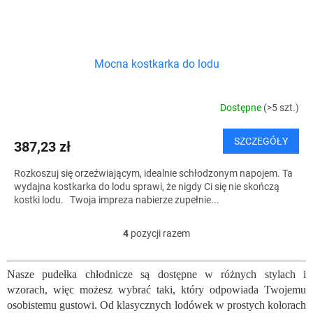
Mocna kostkarka do lodu
Dostępne
(>5 szt.)
SZCZEGÓŁY
387,23 zł
Rozkoszuj się orzeźwiającym, idealnie schłodzonym napojem. Ta
wydajna kostkarka do lodu sprawi, że nigdy Ci się nie skończą
kostki lodu. Twoja impreza nabierze zupełnie...
4
pozycji razem
K
o
n
Nasze pudełka chłodnicze są dostępne w różnych stylach i
t
wzorach, więc możesz wybrać taki, który odpowiada Twojemu
r
o
osobistemu gustowi. Od klasycznych lodówek w prostych kolorach