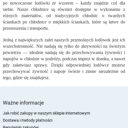
l
po nowoczesne lodówki ze wzorem – każdy znajdzie coś dla
k
siebie. Nasze chłodnice są również dostępne w wykonaniu z
i
różnych materiałów, od tradycyjnych chłodnic o twardych
l
ściankach po chłodnice o miękkich ściankach, które są łatwe do
i
przenoszenia i transportu.
s
t
Jedną z największych zalet naszych przenośnych lodówek jest ich
y
wszechstronność. Nie nadają się tylko do aktywności na świeżym
powietrzu — idealnie nadają się do przechowywania żywności i
napojów w chłodzie w podróży, podczas imprez w domku, a nawet
gdy załatwiasz sprawy. Dzięki odpowiedniej lodówce możesz
przechowywać żywność i napoje świeże i zimne niezależnie od
tego, gdzie się znajdujesz.
S
t
Ważne informacje
o
p
Jak robić zakupy w naszym sklepie internetowym
k
Dostawa i metody płatności
a
Regulamin zakupów