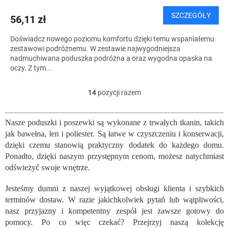
SZCZEGÓŁY
56,11 zł
Doświadcz nowego poziomu komfortu dzięki temu wspaniałemu
zestawowi podróżnemu. W zestawie najwygodniejsza
nadmuchiwana poduszka podróżna a oraz wygodna opaska ​​na
oczy. Z tym...
14
pozycji razem
K
o
n
Nasze poduszki i poszewki są wykonane z trwałych tkanin, takich
t
jak bawełna, len i poliester. Są łatwe w czyszczeniu i konserwacji,
r
o
dzięki czemu stanowią praktyczny dodatek do każdego domu.
l
Ponadto, dzięki naszym przystępnym cenom, możesz natychmiast
k
odświeżyć swoje wnętrze.
i
l
Jesteśmy dumni z naszej wyjątkowej obsługi klienta i szybkich
i
terminów dostaw. W razie jakichkolwiek pytań lub wątpliwości,
s
nasz przyjazny i kompetentny zespół jest zawsze gotowy do
t
pomocy. Po co więc czekać? Przejrzyj naszą kolekcję
y