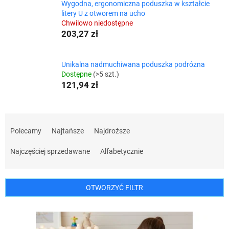
Wygodna, ergonomiczna poduszka w kształcie
litery U z otworem na ucho
Chwilowo niedostępne
203,27 zł
Unikalna nadmuchiwana poduszka podróżna
Dostępne
(>5 szt.)
121,94 zł
S
o
Polecamy
Najtańsze
Najdroższe
r
t
Najczęściej sprzedawane
Alfabetycznie
o
w
a
OTWORZYĆ FILTR
n
i
L
e
i