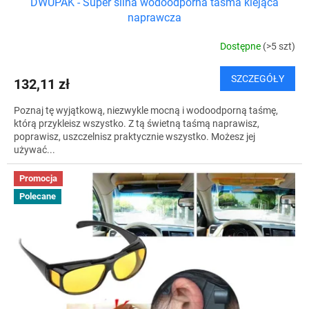
DWUPAK - Super silna wodoodporna taśma klejąca
naprawcza
Dostępne
(>5 szt)
SZCZEGÓŁY
132,11 zł
Poznaj tę wyjątkową, niezwykle mocną i wodoodporną taśmę,
którą przykleisz wszystko. Z tą świetną taśmą naprawisz,
poprawisz, uszczelnisz praktycznie wszystko. Możesz jej
używać...
Promocja
Polecane