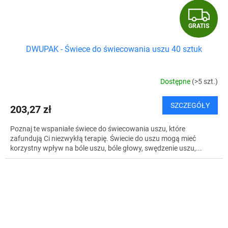
G
GRATIS
R
DWUPAK - Świece do świecowania uszu 40 sztuk
A
T
Dostępne
(>5 szt.)
I
SZCZEGÓŁY
203,27 zł
S
Poznaj te wspaniałe świece do świecowania uszu, które
zafundują Ci niezwykłą terapię. Świecie do uszu mogą mieć
korzystny wpływ na bóle uszu, bóle głowy, swędzenie uszu,...