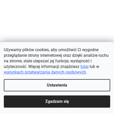
Używamy plików cookies, aby umożliwić Ci wygodne
przeglądanie strony internetowej oraz dzięki analizie ruchu
na stronie, stale ulepszać jej funkcje, wydajność i
DWUPAK - Praktyczny przyrząd do usuwania sierści
użyteczność. Więcej informacji znajdziesz
tutaj
lub w
zwierząt domowych z pralki - 4 sztuki
warunkach przetwarzania danych osobowych
.
Dostępne
(>5 szt.)
Ustawienia
SZCZEGÓŁY
106,94 zł
Zgadzam się
Wypróbuj poręczny środek do usuwania sierści zwierząt z pralki i
pozbądź się sierści zwierząt z ubrań. To nigdy nie było łatwiejsze.
Po prostu wrzuć unikalny łapacz sierści...