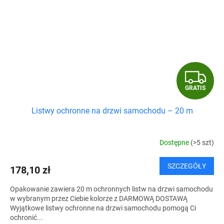
G
GRATIS
R
Listwy ochronne na drzwi samochodu – 20 m
A
T
Dostępne
(>5 szt)
I
SZCZEGÓŁY
178,10 zł
S
Opakowanie zawiera 20 m ochronnych listw na drzwi samochodu
w wybranym przez Ciebie kolorze z DARMOWĄ DOSTAWĄ
Wyjątkowe listwy ochronne na drzwi samochodu pomogą Ci
ochronić...