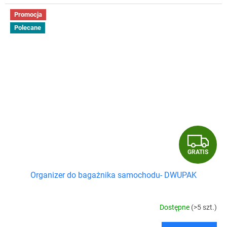
Promocja
Polecane
G
GRATIS
R
Organizer do bagażnika samochodu- DWUPAK
A
T
Dostępne
(>5 szt.)
I