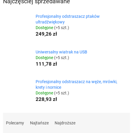
Najczęściej sprzedawane
Profesjonalny odstraszacz ptaków
ultradźwiękowy
Dostępne
(>5 szt.)
249,26 zł
Uniwersalny wiatrak na USB
Dostępne
(>5 szt.)
111,78 zł
Profesjonalny odstraszacz na węże, mrówki,
krety i nornice
Dostępne
(>5 szt.)
228,93 zł
S
o
Polecamy
Najtańsze
Najdroższe
r