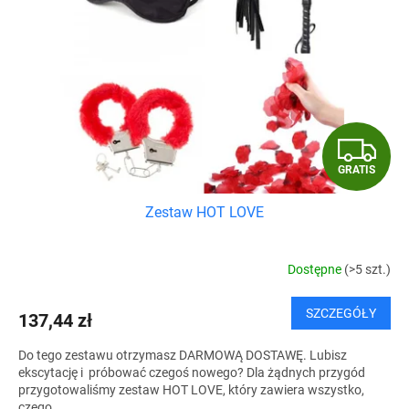
G
GRATIS
R
Zestaw HOT LOVE
A
T
Dostępne
(>5 szt.)
I
SZCZEGÓŁY
137,44 zł
S
Do tego zestawu otrzymasz DARMOWĄ DOSTAWĘ. Lubisz
ekscytację i próbować czegoś nowego? Dla żądnych przygód
przygotowaliśmy zestaw HOT LOVE, który zawiera wszystko,
czego...