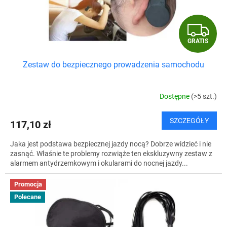
G
GRATIS
R
Zestaw do bezpiecznego prowadzenia samochodu
A
T
Dostępne
(>5 szt.)
I
SZCZEGÓŁY
117,10 zł
S
Jaka jest podstawa bezpiecznej jazdy nocą? Dobrze widzieć i nie
zasnąć. Właśnie te problemy rozwiąże ten ekskluzywny zestaw z
alarmem antydrzemkowym i okularami do nocnej jazdy...
Promocja
Polecane