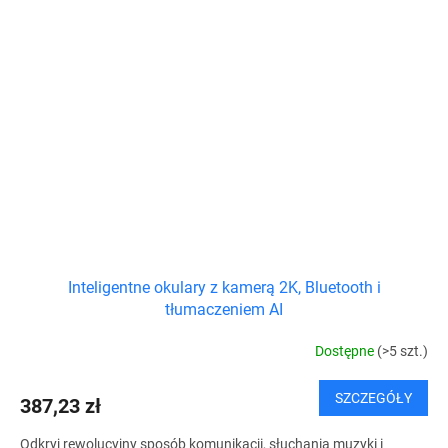
Inteligentne okulary z kamerą 2K, Bluetooth i
tłumaczeniem AI
Dostępne
(>5 szt.)
SZCZEGÓŁY
387,23 zł
Odkryj rewolucyjny sposób komunikacji, słuchania muzyki i