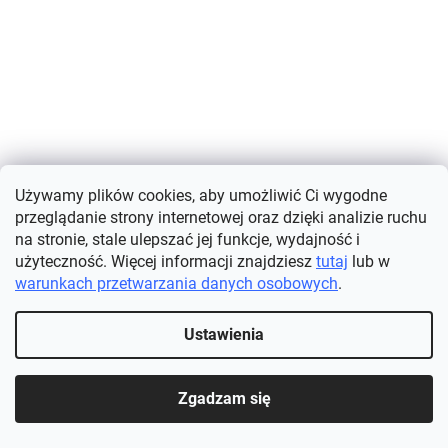
Używamy plików cookies, aby umożliwić Ci wygodne
Rękawica złuszczająca do peelingu i masażu
przeglądanie strony internetowej oraz dzięki analizie ruchu
na stronie, stale ulepszać jej funkcje, wydajność i
użyteczność. Więcej informacji znajdziesz
tutaj
lub w
Dostępne
(>5 szt.)
warunkach przetwarzania danych osobowych
.
SZCZEGÓŁY
45,94 zł
Ustawienia
Odkryj profesjonalną rękawicę do peelingu i masażu, która
pomoże Ci uzyskać gładką, zdrową i promienną skórę bez
Zgadzam się
konieczności poddawania się drogim zabiegom kosmetycznym....