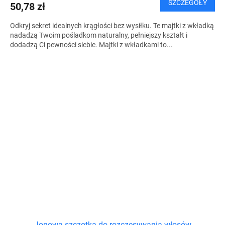
SZCZEGÓŁY
50,78 zł
Odkryj sekret idealnych krągłości bez wysiłku. Te majtki z wkładką
nadadzą Twoim pośladkom naturalny, pełniejszy kształt i
dodadzą Ci pewności siebie. Majtki z wkładkami to...
Jonowa szczotka do rozczesywania włosów