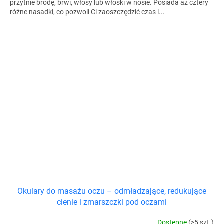
przytnie brodę, brwi, włosy lub włoski w nosie. Posiada aż cztery
różne nasadki, co pozwoli Ci zaoszczędzić czas i...
Okulary do masażu oczu – odmładzające, redukujące
cienie i zmarszczki pod oczami
Dostępne
(>5 szt.)