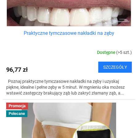
t
ó
w
Praktyczne tymczasowe nakładki na zęby
Dostępne
(>5 szt.)
SZCZEGÓŁY
96,77 zł
Poznaj praktyczne tymczasowe nakładki na zęby i uzyskaj
piękne, idealne i pełne zęby w 5 minut. W mgnieniu oka możesz
wstawić zastępczy brakujący ząb lub zakryć złamany ząb, a...
Promocja
Polecane