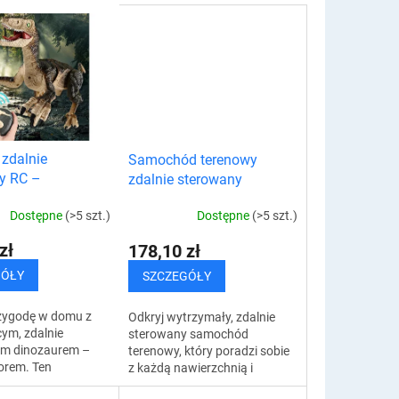
 zdalnie
Samochód terenowy
y RC –
zdalnie sterowany
tor
Dostępne
(>5 szt.)
Dostępne
(>5 szt.)
zł
178,10 zł
GÓŁY
SZCZEGÓŁY
rzygodę w domu z
Odkryj wytrzymały, zdalnie
ym, zdalnie
sterowany samochód
m dinozaurem –
terenowy, który poradzi sobie
orem. Ten
z każdą nawierzchnią i
 interaktywny
przeszkodą, wzbudzając