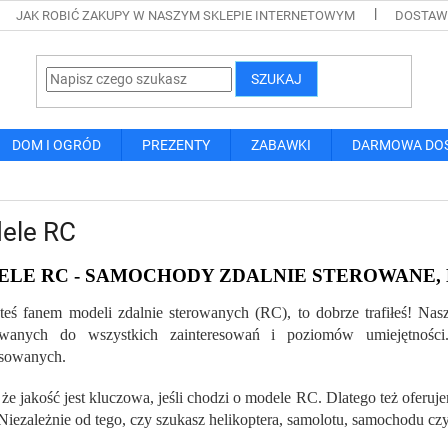
JAK ROBIĆ ZAKUPY W NASZYM SKLEPIE INTERNETOWYM
DOSTAWA
SZUKAJ
DOM I OGRÓD
PREZENTY
ZABAWKI
DARMOWA DO
ele RC
LE RC - SAMOCHODY ZDALNIE STEROWANE, 
esteś fanem modeli zdalnie sterowanych (RC), to dobrze trafiłeś! N
owanych do wszystkich zainteresowań i poziomów umiejętnośc
sowanych.
że jakość jest kluczowa, jeśli chodzi o modele RC. Dlatego też ofe
Niezależnie od tego, czy szukasz helikoptera, samolotu, samochodu cz