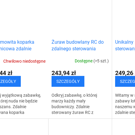
łych. Ten kompaktowy i
także radoś
Zaskocz się...
Żuraw budowlany RC do
Unikalny
amowita koparka
zdalnego sterowania
sterowan
nicowa zdalnie
owana
Dostępne
(>5 szt.)
Chwilowo niedostępne
243,94 zł
249,26 
44 zł
SZCZEGÓŁY
SZCZE
CZEGÓŁY
Odkryj zabawkę, o której
Witamy w ś
j wyjątkową zabawkę,
marzy każdy mały
zabawy lot
tórej nuda nie będzie
budowniczy. Zdalnie
naszemu 
szans. Zdalnie
sterowany żuraw RC z
zdalnie s
wana koparka
pewnością oczaruje Twoje
samolotow
nicowa zapewni zabawę
dziecko, ale oczaruje również
się niekoń
lko dzieciom, ale także
Ciebie. Tajniki pracy żurawia
godzinami 
ym, co stwarza...