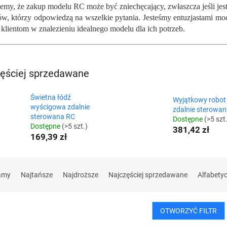
my, że zakup modelu RC może być zniechęcający, zwłaszcza jeśli je
ów, którzy odpowiedzą na wszelkie pytania. Jesteśmy entuzjastami mo
klientom w znalezieniu idealnego modelu dla ich potrzeb.
ęściej sprzedawane
Świetna łódź
Wyjątkowy robot
wyścigowa zdalnie
zdalnie sterowan
sterowana RC
Dostępne
(>5 szt
Dostępne
(>5 szt.)
381,42 zł
169,39 zł
amy
Najtańsze
Najdroższe
Najczęściej sprzedawane
Alfabety
OTWORZYĆ FILTR