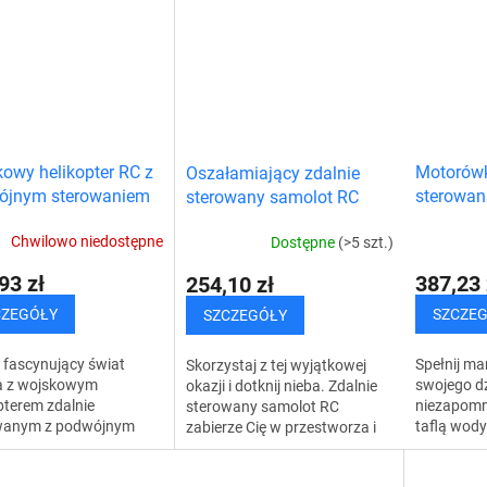
ą zabawę, ale i radość
funkcjami, łatwością obsługi i
towarzysz
cięstwa....
praktycznymi...
realistycz
wiernie...
owy helikopter RC z
Motorówk
Oszałamiający zdalnie
ójnym sterowaniem
sterowan
sterowany samolot RC
Chwilowo niedostępne
Dostępne
(>5 szt.)
93 zł
387,23 
254,10 zł
CZEGÓŁY
SZCZE
SZCZEGÓŁY
 fascynujący świat
Spełnij ma
Skorzystaj z tej wyjątkowej
ia z wojskowym
swojego dz
okazji i dotknij nieba. Zdalnie
pterem zdalnie
niezapomn
sterowany samolot RC
wanym z podwójnym
taflą wody
zabierze Cię w przestworza i
waniem, przeznaczonym
motorówka
pozwoli przeżyć chwile,
o dla dzieci, jak i
nie tylko d
których nigdy nie zapomnisz.