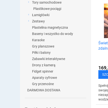
a
Tory samochodowe
L
n
i
Plastikowe pociągi
i
s
Łamigłówki
e
t
Zestawy
p
a
r
Plastelina magnetyczna
p
o
Baseny i wszystko do wody
r
d
o
Karaoke
Świet
u
d
Gry planszowe
zdaln
k
u
Piłki i balony
t
k
ó
Zabawki interaktywne
t
w
Drony z kamerą
ó
169,
Fidget spinner
w
SZ
Aparaty cyfrowe
Gry przenośne
Spełni
swojeg
DARMOWA DOSTAWA
nieza
wodzie
łódź R