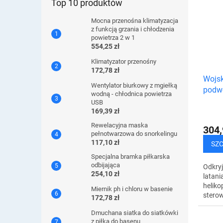
świetn
Top 10 produktów
ze zwy
Mocna przenośna klimatyzacja
z funkcją grzania i chłodzenia
powietrza 2 w 1
554,25 zł
Klimatyzator przenośny
172,78 zł
Wojsk
Wentylator biurkowy z mgiełką
podw
wodną - chłodnica powietrza
USB
169,39 zł
Rewelacyjna maska ​​
304,
pełnotwarzowa do snorkelingu
117,10 zł
SZ
Specjalna bramka piłkarska
odbijająca
Odkryj
254,10 zł
latan
heliko
Miernik ph i chloru w basenie
stero
172,78 zł
stero
Dmuchana siatka do siatkówki
zarówn
z piłką do basenu