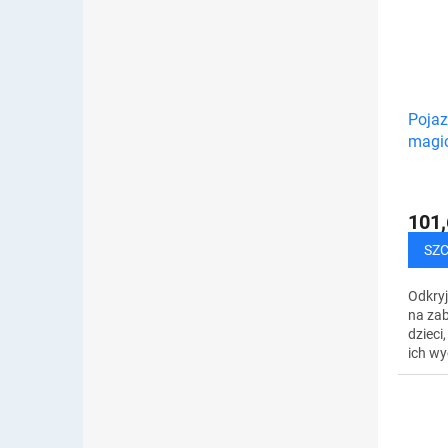
Pojaz
magi
101,
SZ
Odkry
na za
dzieci
ich wy
zdolno
logic
indukc