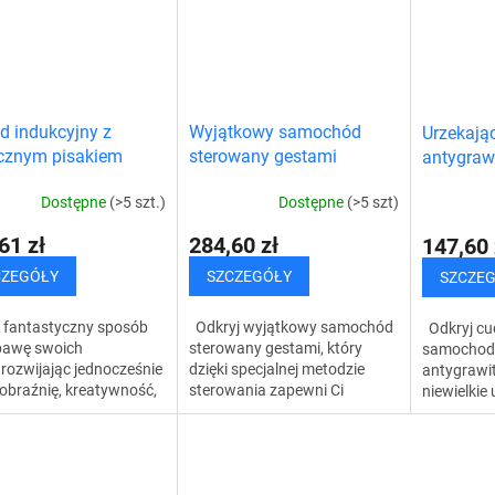
są na...
d indukcyjny z
Wyjątkowy samochód
Urzekają
cznym pisakiem
sterowany gestami
antygraw
samocho
Dostępne
(>5 szt.)
Dostępne
(>5 szt)
61 zł
284,60 zł
147,60 
CZEGÓŁY
SZCZEGÓŁY
SZCZE
j fantastyczny sposób
Odkryj wyjątkowy samochód
Odkryj cud
bawę swoich
sterowany gestami, który
samochod
, rozwijając jednocześnie
dzięki specjalnej metodzie
antygrawi
obraźnię, kreatywność,
sterowania zapewni Ci
niewielkie
ści motoryczne i
niesamowitą zabawę. Ten
ogromną r
zne myślenie. Samochód
samochód to wyjątkowa
niezapomn
yjny...
innowacja technologiczna,...
wszystkic
Dzięki...