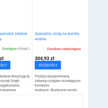
ci...
rozwój przydatnych...
 samolot zdalnie
Specjalny czołg na bomby
y
wodne
Dostępne
(>5 szt.)
Chwilowo niedostępne
zł
304,93 zł
GÓŁY
SZCZEGÓŁY
wiecie ekscytującej
Przeżyj niezapomnianą
niczej! Dzięki
zabawę czołgiem strzelającym
wyjątkowemu
bombami
terowanemu
wodnymi. Skutecznie uwolni
i możesz cieszyć
Cię od nudy i zadba
czącymi się
o wyjątkowe chwile z dziećmi
zabawy i...
lub przyjaciółmi....