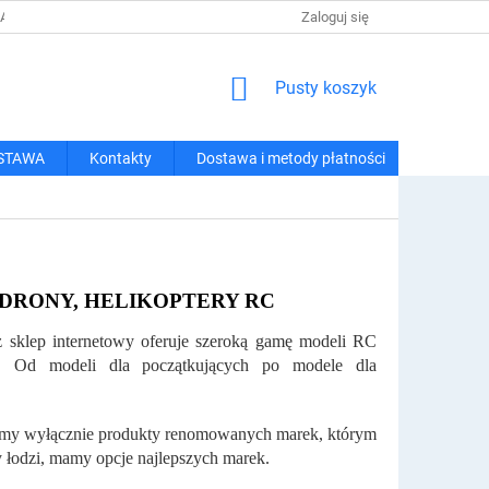
 I METODY PŁATNOŚCI
REGULAMIN ZAKUPÓW
Zaloguj się
POLITYKA PRY
KOSZYK
Pusty koszyk
STAWA
Kontakty
Dostawa i metody płatności
DRONY, HELIKOPTERY RC
asz sklep internetowy oferuje szeroką gamę modeli RC
i. Od modeli dla początkujących po modele dla
rujemy wyłącznie produkty renomowanych marek, którym
y łodzi, mamy opcje najlepszych marek.