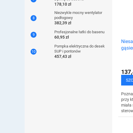
doros
178,10 zł
lekki...
Niezwykle mocny wentylator
podłogowy
382,39 zł
Profesjonalne łatki do basenu
60,95 zł
Nies
Pompka elektryczna do desek
gąsie
SUP i pontonów
ster
457,43 zł
137,
SZ
Pozna
przy k
miała 
stero
gąsie
nie ty
dorosł