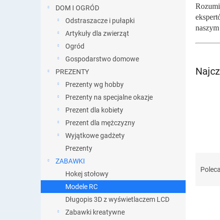
Rozumie
DOM I OGRÓD
ekspert
Odstraszacze i pułapki
naszym 
Artykuły dla zwierząt
Ogród
Gospodarstwo domowe
Najcz
PREZENTY
Prezenty wg hobby
Prezenty na specjalne okazje
Prezent dla kobiety
Prezent dla mężczyzny
Wyjątkowe gadżety
Prezenty
S
ZABAWKI
o
Polec
Hokej stołowy
r
Modele RC
t
o
Długopis 3D z wyświetlaczem LCD
w
Zabawki kreatywne