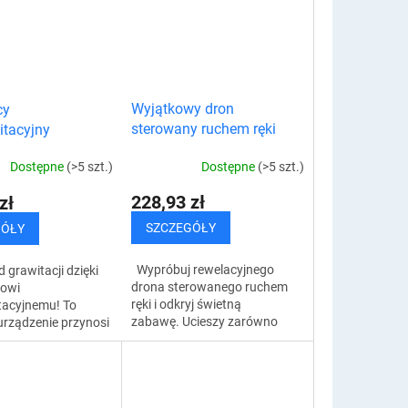
Wyjątkowy dron
cy
sterowany ruchem ręki
itacyjny
dzik
Dostępne
(>5 szt.)
Dostępne
(>5 szt.)
228,93 zł
zł
SZCZEGÓŁY
GÓŁY
Wypróbuj rewelacyjnego
 grawitacji dzięki
drona sterowanego ruchem
owi
ręki i odkryj świetną
tacyjnemu! To
zabawę. Ucieszy zarówno
 urządzenie przynosi
dzieci, jak i dorosłych. Na
adość i
pewno nie będziesz się przy
ianą rozrywkę dla
nim nudzić. Unikalny dron...
h grup wiekowych.