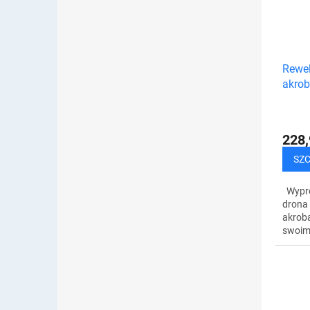
Rewel
akrob
228,
SZ
Wypró
drona
akroba
swoim
zabaw
które
drona,