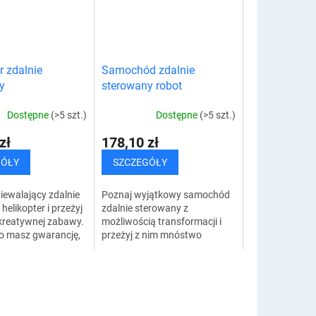
r zdalnie
Samochód zdalnie
y
sterowany robot
Dostępne
(>5 szt.)
Dostępne
(>5 szt.)
zł
178,10 zł
GÓŁY
SZCZEGÓŁY
ewalający zdalnie
Poznaj wyjątkowy samochód
helikopter i przeżyj
zdalnie sterowany z
reatywnej zabawy.
możliwością transformacji i
 masz gwarancję,
przeżyj z nim mnóstwo
ysz radość w
kreatywnej zabawy. Ponadto
ich dzieci.
masz gwarancję, że będziesz
y zdalnie...
w stanie wyczarować
radość...