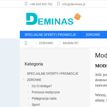
Przejść
+48 604 929 702
info@deminas.pl
do
treści
SPECJALNE OFERTY I PROMOCJE
ZDROWIE
Home
ZABAWKI
Modele RC
P
Mod
a
Pominąć
s
Kategoria
kategorie
MODE
e
k
SPECJALNE OFERTY I PROMOCJE
Jeśli j
b
ZDROWIE
dostos
o
zaawan
Co Ci dolega?
c
z
Pomoce medyczne
Wiemy, 
n
Pielęgnacja ciała
ufamy. 
y
Sport