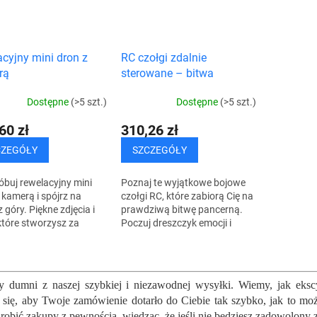
cyjny mini dron z
RC czołgi zdalnie
rą
sterowane – bitwa
czołgów
Dostępne
(>5 szt.)
Dostępne
(>5 szt.)
60 zł
310,26 zł
CZEGÓŁY
SZCZEGÓŁY
buj rewelacyjny mini
Poznaj te wyjątkowe bojowe
 kamerą i spójrz na
czołgi RC, które zabiorą Cię na
z góry. Piękne zdjęcia i
prawdziwą bitwę pancerną.
 które stworzysz za
Poczuj dreszczyk emocji i
ą drona, będziesz mógł
mnóstwo zabawy dzięki temu
wiać bezpośrednio na
wspaniałemu zestawowi
K
ie...
czołgów bojowych....
o
n
y dumni z naszej szybkiej i niezawodnej wysyłki. Wiemy, jak eks
t
 się, aby Twoje zamówienie dotarło do Ciebie tak szybko, jak to możl
r
robić zakupy z pewnością, wiedząc, że jeśli nie będziesz zadowolony