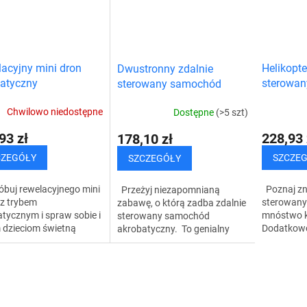
acyjny mini dron
Helikopte
Dwustronny zdalnie
atyczny
sterowan
sterowany samochód
akrobatyczny RC
Chwilowo niedostępne
Dostępne
(>5 szt)
93 zł
228,93 
178,10 zł
CZEGÓŁY
SZCZE
SZCZEGÓŁY
buj rewelacyjnego mini
Poznaj zni
Przeżyj niezapomnianą
 z trybem
sterowany 
zabawę, o którą zadba zdalnie
tycznym i spraw sobie i
mnóstwo k
sterowany samochód
 dzieciom świetną
Dodatkowo
akrobatyczny. To genialny
ę. Wspaniałe akrobacje,
że zobacz
sposób na pozbycie się nudy i
 wykonasz za pomocą
oczach swo
spędzenie wspaniałych chwil z
 będą bawić całą...
Rewelacyjn
dziećmi i...