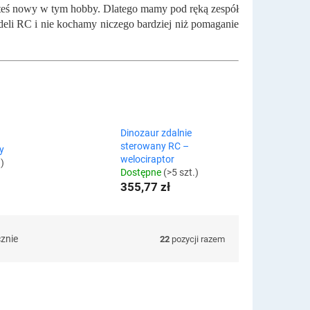
steś nowy w tym hobby. Dlatego mamy pod ręką zespół
deli RC i nie kochamy niczego bardziej niż pomaganie
Dinozaur zdalnie
sterowany RC –
y
welociraptor
.)
Dostępne
(>5 szt.)
355,77 zł
cznie
22
pozycji razem