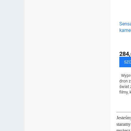
Sensa
kame
284,
SZ
Wypró
dron z
świat 
filmy,
pomoc
podzi
telefon
Jesteśm
staramy
możesz 