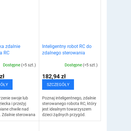
 zachwyci Cię
dziecięcy entuzjazm. Ten
nym designem, który
wyjątkowy model został...
a zdalnie
Inteligentny robot RC do
a RC
zdalnego sterowania
Dostępne
(>5 szt.)
Dostępne
(>5 szt.)
zł
182,94 zł
GÓŁY
SZCZEGÓŁY
rzenie swoje lub
Poznaj inteligentnego, zdalnie
iecka i przeżyj
sterowanego robota RC, który
iane chwile nad
jest idealnym towarzyszem
. Zdalnie sterowana
dzieci żądnych przygód.
 RC dostarczy Ci
Robot gwarantuje
obrej zabawy, ale
niekończącą się zabawę i