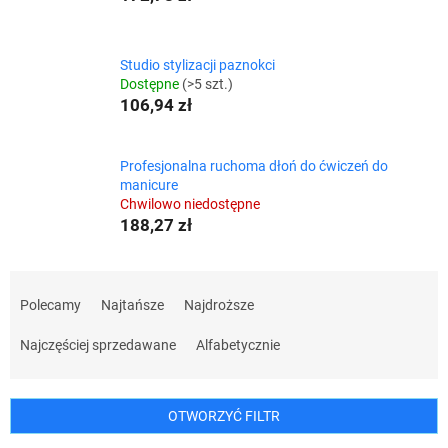
Studio stylizacji paznokci
Dostępne
(>5 szt.)
106,94 zł
Profesjonalna ruchoma dłoń do ćwiczeń do
manicure
Chwilowo niedostępne
188,27 zł
S
o
Polecamy
Najtańsze
Najdroższe
r
t
Najczęściej sprzedawane
Alfabetycznie
o
w
a
OTWORZYĆ FILTR
n