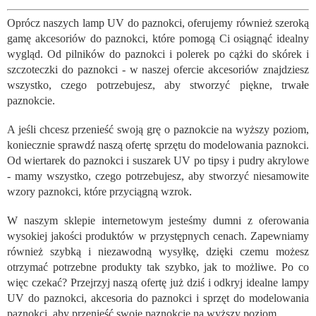
o
n
Oprócz naszych lamp UV do paznokci, oferujemy również szeroką
t
gamę akcesoriów do paznokci, które pomogą Ci osiągnąć idealny
r
o
wygląd. Od pilników do paznokci i polerek po cążki do skórek i
l
szczoteczki do paznokci - w naszej ofercie akcesoriów znajdziesz
k
wszystko, czego potrzebujesz, aby stworzyć piękne, trwałe
i
paznokcie.
l
i
A jeśli chcesz przenieść swoją grę o paznokcie na wyższy poziom,
s
koniecznie sprawdź naszą ofertę sprzętu do modelowania paznokci.
t
Od wiertarek do paznokci i suszarek UV po tipsy i pudry akrylowe
y
- mamy wszystko, czego potrzebujesz, aby stworzyć niesamowite
wzory paznokci, które przyciągną wzrok.
W naszym sklepie internetowym jesteśmy dumni z oferowania
wysokiej jakości produktów w przystępnych cenach. Zapewniamy
również szybką i niezawodną wysyłkę, dzięki czemu możesz
otrzymać potrzebne produkty tak szybko, jak to możliwe. Po co
więc czekać? Przejrzyj naszą ofertę już dziś i odkryj idealne lampy
UV do paznokci, akcesoria do paznokci i sprzęt do modelowania
paznokci, aby przenieść swoje paznokcie na wyższy poziom.