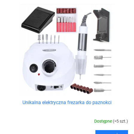
i
L
e
i
p
s
r
t
o
a
d
p
u
r
k
o
t
d
ó
u
w
k
t
ó
w
Unikalna elektryczna frezarka do paznokci
Dostępne
(>5 szt.)