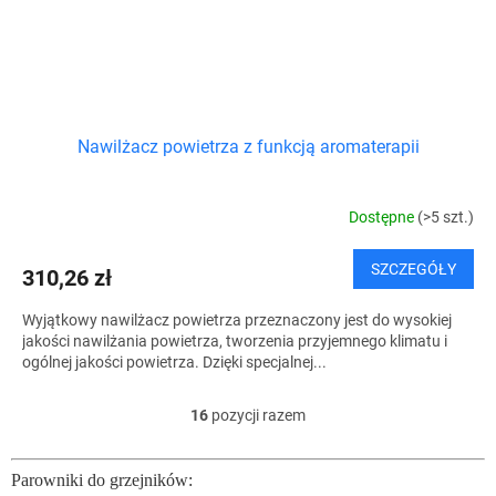
Nawilżacz powietrza z funkcją aromaterapii
Dostępne
(>5 szt.)
SZCZEGÓŁY
310,26 zł
Wyjątkowy nawilżacz powietrza przeznaczony jest do wysokiej
jakości nawilżania powietrza, tworzenia przyjemnego klimatu i
ogólnej jakości powietrza. Dzięki specjalnej...
16
pozycji razem
K
o
n
Parowniki do grzejników:
t