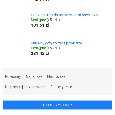
Filtr zamienny do oczyszczacza powietrza
Dostępne
(>5 szt.)
101,61 zł
Unikalny oczyszczacz powietrza
Dostępne
(>5 szt.)
381,42 zł
S
o
Polecamy
Najtańsze
Najdroższe
r
t
Najczęściej sprzedawane
Alfabetycznie
o
w
a
OTWORZYĆ FILTR
n