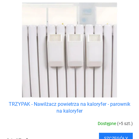
i
L
e
i
p
s
r
t
o
a
d
p
u
r
k
o
t
d
ó
u
w
k
t
ó
w
TRZYPAK - Nawilżacz powietrza na kaloryfer - parownik
na kaloryfer
Dostępne
(>5 szt.)
SZCZEGÓŁY