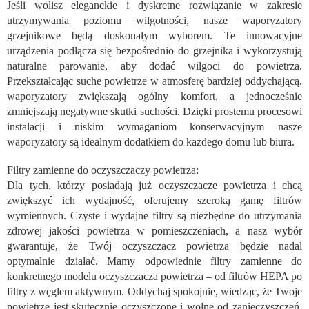
Jeśli wolisz eleganckie i dyskretne rozwiązanie w zakresie
r
o
utrzymywania poziomu wilgotności, nasze waporyzatory
l
grzejnikowe będą doskonałym wyborem. Te innowacyjne
k
urządzenia podłącza się bezpośrednio do grzejnika i wykorzystują
i
naturalne parowanie, aby dodać wilgoci do powietrza.
l
Przekształcając suche powietrze w atmosferę bardziej oddychającą,
i
waporyzatory zwiększają ogólny komfort, a jednocześnie
s
zmniejszają negatywne skutki suchości. Dzięki prostemu procesowi
t
y
instalacji i niskim wymaganiom konserwacyjnym nasze
waporyzatory są idealnym dodatkiem do każdego domu lub biura.
Filtry zamienne do oczyszczaczy powietrza:
Dla tych, którzy posiadają już oczyszczacze powietrza i chcą
zwiększyć ich wydajność, oferujemy szeroką gamę filtrów
wymiennych. Czyste i wydajne filtry są niezbędne do utrzymania
zdrowej jakości powietrza w pomieszczeniach, a nasz wybór
gwarantuje, że Twój oczyszczacz powietrza będzie nadal
optymalnie działać. Mamy odpowiednie filtry zamienne do
konkretnego modelu oczyszczacza powietrza – od filtrów HEPA po
filtry z węglem aktywnym. Oddychaj spokojnie, wiedząc, że Twoje
powietrze jest skutecznie oczyszczone i wolne od zanieczyszczeń,