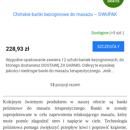
GRATIS
R
Chińskie bańki bezogniowe do masażu – DWUPAK
A
T
Dostępne
(>5 szt.)
I
SZCZEGÓŁY
228,93 zł
S
Wygodne opakowanie zawiera 12 sztuki baniek bezogniowych, do
którego dostaniesz DOSTAWĘ ZA DARMO. Odkryj te wysokiej
jakości i niedrogie banki do masażu terapeutycznego. Jeśli...
13
pozycji razem
K
o
n
Kolejnym świetnym produktem w naszej ofercie są banki
t
próżniowe do masażu terapeutycznego. Banki te zostały
r
o
zaprojektowane w celu zapewnienia relaksującego masażu, który
l
może pomóc złagodzić stres i napięcie w ciele. Technologia
k
próżniowa pomaga zwiększyć przepływ krwi i poprawić krążenie,