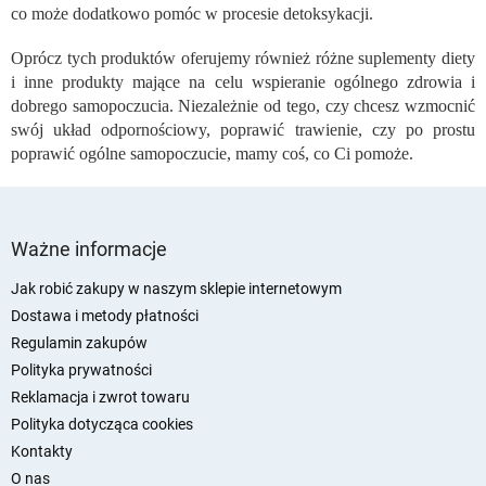
i
co może dodatkowo pomóc w procesie detoksykacji.
l
i
Oprócz tych produktów oferujemy również różne suplementy diety
s
i inne produkty mające na celu wspieranie ogólnego zdrowia i
t
dobrego samopoczucia. Niezależnie od tego, czy chcesz wzmocnić
y
swój układ odpornościowy, poprawić trawienie, czy po prostu
poprawić ogólne samopoczucie, mamy coś, co Ci pomoże.
S
t
Ważne informacje
o
p
Jak robić zakupy w naszym sklepie internetowym
k
Dostawa i metody płatności
a
Regulamin zakupów
Polityka prywatności
Reklamacja i zwrot towaru
Polityka dotycząca cookies
Kontakty
O nas