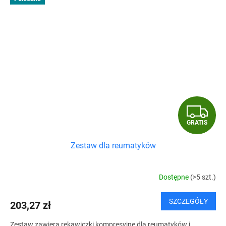
G
GRATIS
R
Zestaw dla reumatyków
A
T
Dostępne
(>5 szt.)
I
SZCZEGÓŁY
203,27 zł
S
Zestaw zawiera rękawiczki kompresyjne dla reumatyków i