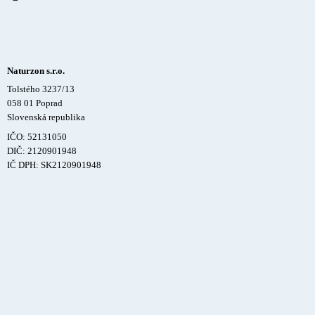
Naturzon s.r.o.
Tolstého 3237/13
058 01 Poprad
Slovenská republika
IČO: 52131050
DIČ: 2120901948
IČ DPH: SK2120901948