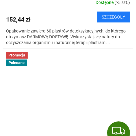
T
Dostępne
(>5 szt.)
I
SZCZEGÓŁY
152,44 zł
S
Opakowanie zawiera 60 plastrów detoksykacyjnych, do którego
otrzymasz DARMOWĄ DOSTAWĘ. Wykorzystaj siłę natury do
oczyszczania organizmu i naturalnej terapii plastrami...
Promocja
Polecane
G