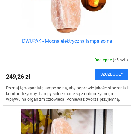
ó
u
w
k
t
ó
w
DWUPAK - Mocna elektryczna lampa solna
Dostępne
(>5 szt.)
SZCZEGÓŁY
249,26 zł
Poznaj tę wspaniałą lampę solną, aby poprawić jakość otoczenia i
komfort fizyczny. Lampy solne znane są z dobroczynnego
wpływu na organizm człowieka. Ponieważ tworzą przyjemną...