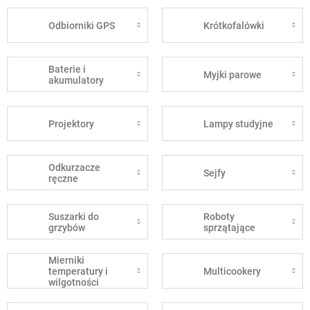
Odbiorniki GPS
Krótkofalówki
Baterie i
Myjki parowe
akumulatory
Projektory
Lampy studyjne
Odkurzacze
Sejfy
ręczne
Suszarki do
Roboty
grzybów
sprzątające
Mierniki
temperatury i
Multicookery
wilgotności