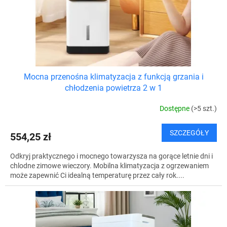
ó
u
w
k
t
ó
w
Mocna przenośna klimatyzacja z funkcją grzania i
chłodzenia powietrza 2 w 1
Dostępne
(>5 szt.)
SZCZEGÓŁY
554,25 zł
Odkryj praktycznego i mocnego towarzysza na gorące letnie dni i
chlodne zimowe wieczory. Mobilna klimatyzacja z ogrzewaniem
może zapewnić Ci idealną temperaturę przez cały rok....