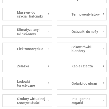
Maszyny do
Termowentylatory
szycia i hafciarki
Klimatyzatory i
Ostrzałki do noży
schładzacze
Sokowirówki i
Elektronarzędzia
blendery
Żelazka
Kable i złącza
Lodówki
Golarki do ubrań
turystyczne
Okulary wirtualnej
Inteligentne
rzeczywistości
zegarki