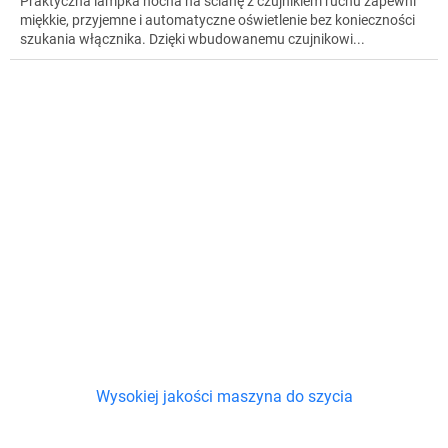
Praktyczna lampka nocna na ścianę z czujnikiem ruchu zapewni
miękkie, przyjemne i automatyczne oświetlenie bez konieczności
szukania włącznika. Dzięki wbudowanemu czujnikowi...
Wysokiej jakości maszyna do szycia