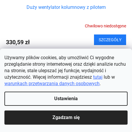
Duży wentylator kolumnowy z pilotem
Chwilowo niedostępne
SZCZEGÓŁY
330,59 zł
Poznaj idealnego towarzysza podczas upalnych letnich dni i nocy.
Używamy plików cookies, aby umożliwić Ci wygodne
Ten wentylator kolumnowy zapewni Ci nie tylko orzeźwienie, ale i
przeglądanie strony internetowej oraz dzięki analizie ruchu
komfort, którego każdy z nas potrzebuje w...
na stronie, stale ulepszać jej funkcje, wydajność i
użyteczność. Więcej informacji znajdziesz
tutaj
lub w
warunkach przetwarzania danych osobowych
.
Ustawienia
Zgadzam się