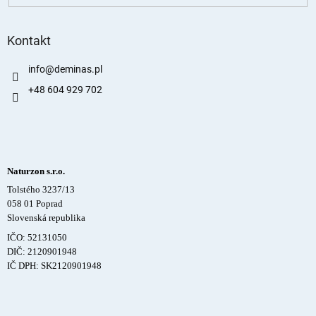
Kontakt
info
@
deminas.pl
+48 604 929 702
Naturzon s.r.o.
Tolstého 3237/13
058 01 Poprad
Slovenská republika
IČO: 52131050
DIČ: 2120901948
IČ DPH: SK2120901948