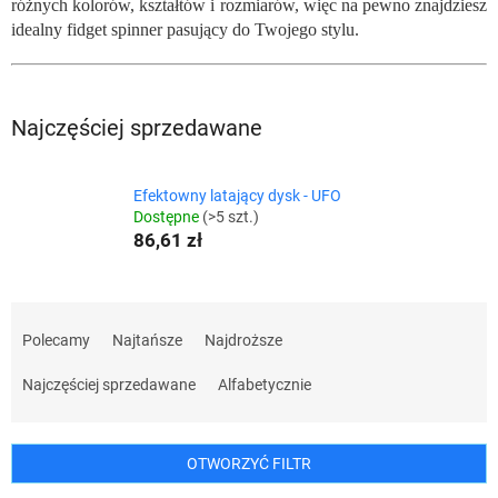
różnych kolorów, kształtów i rozmiarów, więc na pewno znajdziesz
idealny fidget spinner pasujący do Twojego stylu.
Najczęściej sprzedawane
Efektowny latający dysk - UFO
Dostępne
(>5 szt.)
86,61 zł
S
o
Polecamy
Najtańsze
Najdroższe
r
t
Najczęściej sprzedawane
Alfabetycznie
o
w
a
OTWORZYĆ FILTR
n