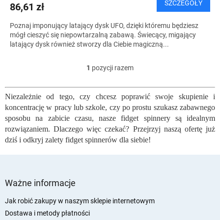
SZCZEGÓŁY
86,61 zł
Poznaj imponujący latający dysk UFO, dzięki któremu będziesz
mógł cieszyć się niepowtarzalną zabawą. Świecący, migający
latający dysk również stworzy dla Ciebie magiczną...
1
pozycji razem
K
o
n
Niezależnie od tego, czy chcesz poprawić swoje skupienie i
t
koncentrację w pracy lub szkole, czy po prostu szukasz zabawnego
r
o
sposobu na zabicie czasu, nasze fidget spinnery są idealnym
l
rozwiązaniem. Dlaczego więc czekać? Przejrzyj naszą ofertę już
k
dziś i odkryj zalety fidget spinnerów dla siebie!
i
l
i
S
s
t
Ważne informacje
t
o
y
p
Jak robić zakupy w naszym sklepie internetowym
k
Dostawa i metody płatności