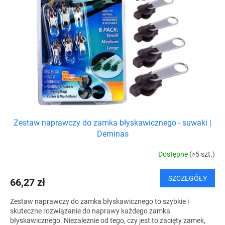
a
d
p
u
r
k
o
t
d
ó
u
w
k
t
ó
w
Zestaw naprawczy do zamka błyskawicznego - suwaki |
Deminas
Dostępne
(>5 szt.)
SZCZEGÓŁY
66,27 zł
Zestaw naprawczy do zamka błyskawicznego to szybkie i
skuteczne rozwiązanie do naprawy każdego zamka
błyskawicznego. Niezależnie od tego, czy jest to zacięty zamek,