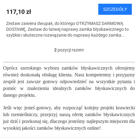
I
SZCZEGÓŁY
117,10 zł
S
Zestaw zawiera dwupak, do którego OTRZYMASZ DARMOWĄ
DOSTAWĘ. Zestaw do łatwej naprawy zamka błyskawicznego to
szybkie i skuteczne rozwiązanie do naprawy każdego zamka...
2
pozycji razem
K
o
n
Oprócz szerokiego wyboru zamków błyskawicznych oferujemy
t
również doskonałą obsługę klienta. Nasz kompetentny i przyjazny
r
o
zespół jest zawsze gotowy odpowiedzieć na wszystkie pytania i
l
pomóc w znalezieniu idealnych zamków błyskawicznych do
k
danego projektu.
i
l
Jeśli więc jesteś gotowy, aby rozpocząć kolejny projekt krawiecki
i
lub rzemieślniczy, przejrzyj naszą ofertę zamków błyskawicznych
s
już dziś i przekonaj się, dlaczego jesteśmy najlepszym miejscem dla
t
wysokiej jakości zamków błyskawicznych online!
y