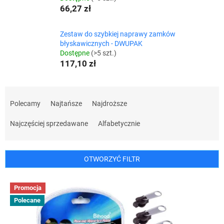
66,27 zł
Zestaw do szybkiej naprawy zamków
błyskawicznych - DWUPAK
Dostępne
(>5 szt.)
117,10 zł
S
o
Polecamy
Najtańsze
Najdroższe
r
t
Najczęściej sprzedawane
Alfabetycznie
o
w
a
OTWORZYĆ FILTR
n
i
L
Promocja
e
i
p
Polecane
s
r
t
o