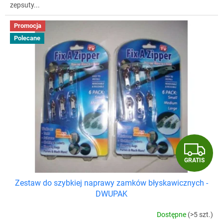
zepsuty...
Promocja
Polecane
G
GRATIS
R
Zestaw do szybkiej naprawy zamków błyskawicznych -
A
DWUPAK
T
Dostępne
(>5 szt.)