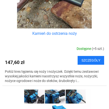
ó
u
w
k
t
ó
w
Kamień do ostrzenia noży
Dostępne
(>5 szt.)
SZCZEGÓŁY
147,60 zł
Połóż kres tępieniu się noży i nożyczek. Dzięki temu zestawowi
wysokiej jakości kamieni naostrzysz wszystkie noże, nożyczki,
nożyce ogrodowe i noże do steków, śrubokręty i...