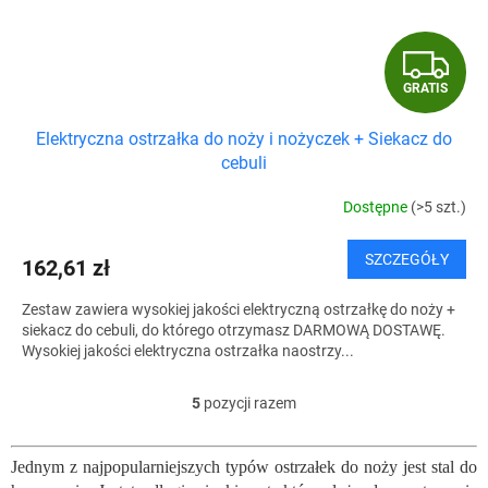
G
GRATIS
R
Elektryczna ostrzałka do noży i nożyczek + Siekacz do
A
cebuli
T
Dostępne
(>5 szt.)
I
SZCZEGÓŁY
162,61 zł
S
Zestaw zawiera wysokiej jakości elektryczną ostrzałkę do noży +
siekacz do cebuli, do którego otrzymasz DARMOWĄ DOSTAWĘ.
Wysokiej jakości elektryczna ostrzałka naostrzy...
5
pozycji razem
K
o
n
Jednym z najpopularniejszych typów ostrzałek do noży jest stal do
t