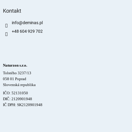
Kontakt
info
@
deminas.pl
+48 604 929 702
Naturzon s.r.o.
Tolstého 3237/13
058 01 Poprad
Slovenská republika
IČO: 52131050
DIČ: 2120901948
IČ DPH: SK2120901948