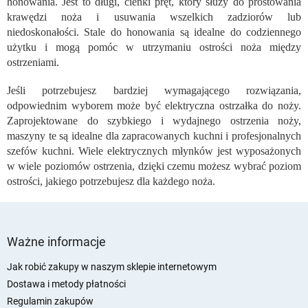
honowania. Jest to długi, cienki pręt, który służy do prostowania
r
o
krawędzi noża i usuwania wszelkich zadziorów lub
l
niedoskonałości. Stale do honowania są idealne do codziennego
k
użytku i mogą pomóc w utrzymaniu ostrości noża między
i
ostrzeniami.
l
i
Jeśli potrzebujesz bardziej wymagającego rozwiązania,
s
odpowiednim wyborem może być elektryczna ostrzałka do noży.
t
Zaprojektowane do szybkiego i wydajnego ostrzenia noży,
y
maszyny te są idealne dla zapracowanych kuchni i profesjonalnych
szefów kuchni. Wiele elektrycznych młynków jest wyposażonych
w wiele poziomów ostrzenia, dzięki czemu możesz wybrać poziom
ostrości, jakiego potrzebujesz dla każdego noża.
S
t
Ważne informacje
o
p
Jak robić zakupy w naszym sklepie internetowym
k
Dostawa i metody płatności
a
Regulamin zakupów