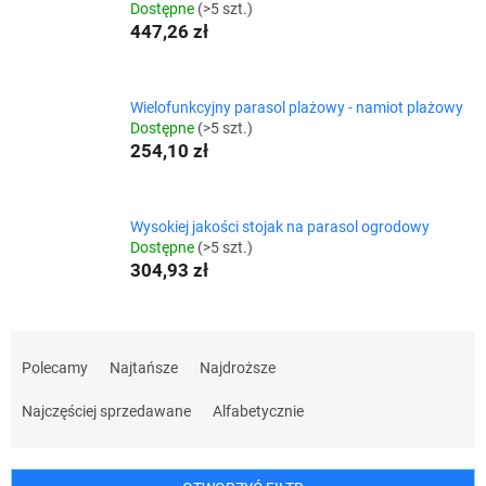
Dostępne
(>5 szt.)
447,26 zł
Wielofunkcyjny parasol plażowy - namiot plażowy
Dostępne
(>5 szt.)
254,10 zł
Wysokiej jakości stojak na parasol ogrodowy
Dostępne
(>5 szt.)
304,93 zł
S
o
Polecamy
Najtańsze
Najdroższe
r
t
Najczęściej sprzedawane
Alfabetycznie
o
w
a