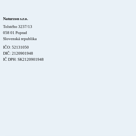
Naturzon s.r.o.
Tolstého 3237/13
058 01 Poprad
Slovenská republika
IČO: 52131050
DIČ: 2120901948
IČ DPH: SK2120901948