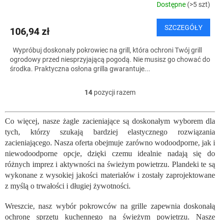
Dostępne
(>5 szt)
SZCZEGÓŁY
106,94 zł
Wypróbuj doskonały pokrowiec na grill, która ochroni Twój grill
ogrodowy przed niesprzyjającą pogodą. Nie musisz go chować do
środka. Praktyczna osłona grilla gwarantuje...
14
pozycji razem
K
o
n
Co więcej, nasze żagle zacieniające są doskonałym wyborem dla
t
tych, którzy szukają bardziej elastycznego rozwiązania
r
o
zacieniającego. Nasza oferta obejmuje zarówno wodoodporne, jak i
l
niewodoodporne opcje, dzięki czemu idealnie nadają się do
k
różnych imprez i aktywności na świeżym powietrzu. Plandeki te są
i
wykonane z wysokiej jakości materiałów i zostały zaprojektowane
l
z myślą o trwałości i długiej żywotności.
i
s
Wreszcie, nasz wybór pokrowców na grille zapewnia doskonałą
t
ochronę sprzętu kuchennego na świeżym powietrzu. Nasze
y