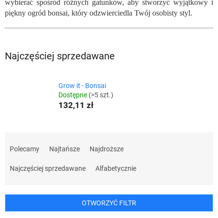
wybierać spośród różnych gatunków, aby stworzyć wyjątkowy i
piękny ogród bonsai, który odzwierciedla Twój osobisty styl.
Najczęściej sprzedawane
Grow it - Bonsai
Dostępne
(>5 szt.)
132,11 zł
S
o
Polecamy
Najtańsze
Najdroższe
r
t
Najczęściej sprzedawane
Alfabetycznie
o
w
a
OTWORZYĆ FILTR
n