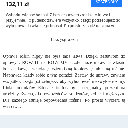
SZCZEGÓŁY
132,11 zł
Wyhoduj własne bonsai. Z tym zestawem zrobisz to łatwo i
przyjemnie. To pudełko zawiera wszystko, czego potrzebujesz do
wyhodowania własnego bonsai. Po prostu zasadź nasiona w...
1
pozycji razem
K
o
n
Uprawa roślin nigdy nie była taka łatwa. Dzięki zestawom do
t
uprawy GROW IT i GROW MY każdy może uprawiać własne
r
o
bonsai, kawę, czekoladę, czterolistną koniczynę lub inną roślinę.
l
Naprawdę każdy sobie z tym poradzi. Zestaw do uprawy zawiera
k
wszystko, czego potrzebujesz, aby wyhodować niezwykłe rośliny.
i
Linia produktów Educate to idealny i oryginalny prezent na
l
urodziny, święta, dla nowożeńców, studentów, kobiet i mężczyzn.
i
Dla każdego istnieje odpowiednia roślina. Po prostu wybierz tą
s
właściwą.
t
y
S