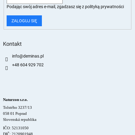
Podając swój adres e-mail, zgadzasz się z
polityką prywatności
ZALOGUJ SIĘ
Kontakt
info
@
deminas.pl
+48 604 929 702
Naturzon s.r.o.
Tolstého 3237/13
058 01 Poprad
Slovenská republika
IČO: 52131050
DIČ: 2120901948