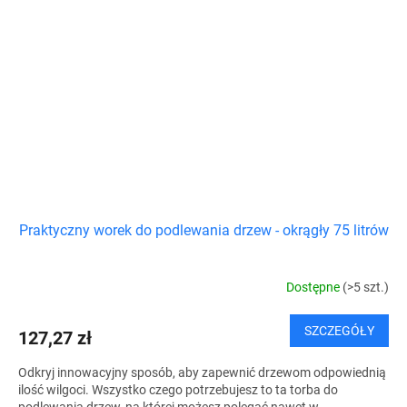
Praktyczny worek do podlewania drzew - okrągły 75 litrów
Dostępne
(>5 szt.)
SZCZEGÓŁY
127,27 zł
Odkryj innowacyjny sposób, aby zapewnić drzewom odpowiednią
ilość wilgoci. Wszystko czego potrzebujesz to ta torba do
podlewania drzew, na której możesz polegać nawet w...