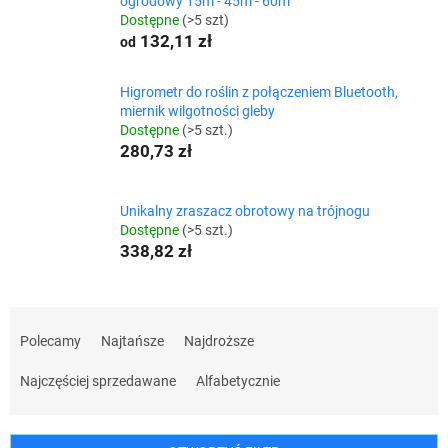
ogrodowy 15m - 45m - 60m
Dostępne
(>5 szt)
132,11 zł
od
Higrometr do roślin z połączeniem Bluetooth,
miernik wilgotności gleby
Dostępne
(>5 szt.)
280,73 zł
Unikalny zraszacz obrotowy na trójnogu
Dostępne
(>5 szt.)
338,82 zł
S
o
Polecamy
Najtańsze
Najdroższe
r
t
Najczęściej sprzedawane
Alfabetycznie
o
w