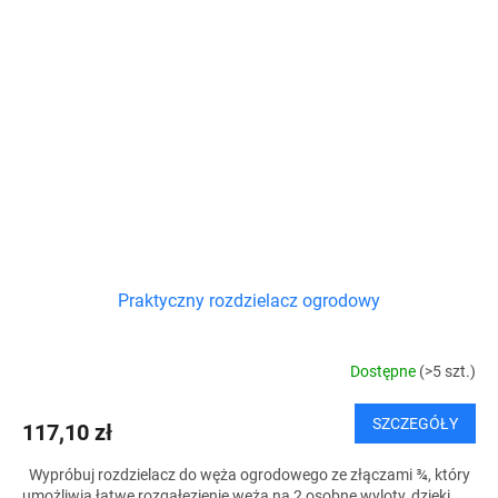
Praktyczny rozdzielacz ogrodowy
Dostępne
(>5 szt.)
SZCZEGÓŁY
117,10 zł
Wypróbuj rozdzielacz do węża ogrodowego ze złączami ¾, który
umożliwia łatwe rozgałęzienie węża na 2 osobne wyloty, dzięki