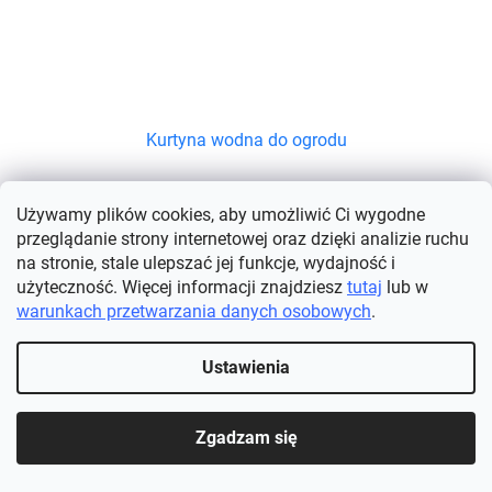
Kurtyna wodna do ogrodu
Dostępne
(>5 szt)
Używamy plików cookies, aby umożliwić Ci wygodne
przeglądanie strony internetowej oraz dzięki analizie ruchu
SZCZEGÓŁY
na stronie, stale ulepszać jej funkcje, wydajność i
127,27 zł
użyteczność. Więcej informacji znajdziesz
tutaj
lub w
warunkach przetwarzania danych osobowych
.
Unikalna kurtyna wodna do ogrodu do chłodzenia powietrza jest
przeznaczona do szybkiego chłodzenia powietrza do 20°C,
zapewniając dobrą ogólną jakość powietrza i przyjemny...
Ustawienia
23
pozycji razem
K
o
Zgadzam się
n
Nasze zraszacze są idealne do większych obszarów i można je
t