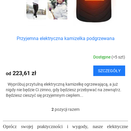
Przyjemna elektryczna kamizelka podgrzewana
Dostępne
(>5 szt)
SZCZEGÓŁY
223,61 zł
od
Wypróbuj przytulną elektryczną kamizelkę ogrzewającą, a już
nigdy nie będzie Ci zimno, gdy będziesz przebywać na zewnątrz.
Będziesz cieszyć się przyjemnym ciepłem...
2
pozycji razem
K
o
n
Oprócz swojej praktyczności i wygody, nasze elektryczne
t