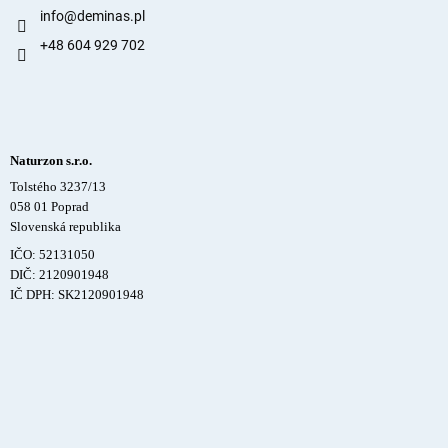
info
@
deminas.pl
+48 604 929 702
Naturzon s.r.o.
Tolstého 3237/13
058 01 Poprad
Slovenská republika
IČO: 52131050
DIČ: 2120901948
IČ DPH: SK2120901948