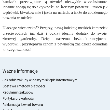
kamizelki przeciwpotne są również niezwykle wszechstronne.
r
o
Idealnie nadają się do aktywności na świeżym powietrzu, takich jak
l
wędrówki, biwakowanie i jazda na nartach, a także do codziennego
k
noszenia w mieście.
i
l
Dlaczego więc czekać? Przejrzyj naszą kolekcję męskich kamizelek
i
przeciwpotnych już dziś i odkryj idealny dodatek do swojej
s
zimowej garderoby. Dzięki naszemu bezkonkurencyjnemu
t
wyborowi i przystępnym cenom z pewnością znajdziesz dokładnie
y
to, czego szukasz!
S
t
Ważne informacje
o
p
Jak robić zakupy w naszym sklepie internetowym
k
Dostawa i metody płatności
a
Regulamin zakupów
Polityka prywatności
Reklamacja i zwrot towaru