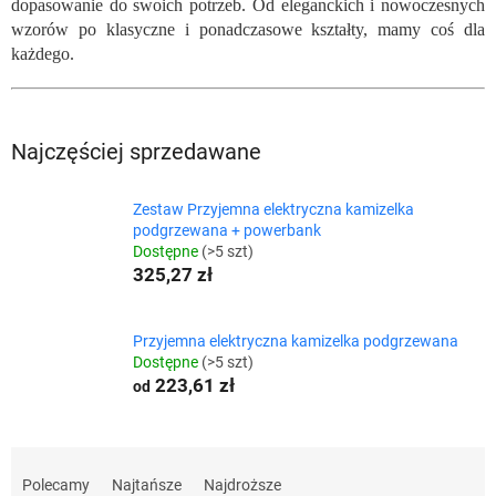
dopasowanie do swoich potrzeb. Od eleganckich i nowoczesnych
wzorów po klasyczne i ponadczasowe kształty, mamy coś dla
każdego.
Najczęściej sprzedawane
Zestaw Przyjemna elektryczna kamizelka
podgrzewana + powerbank
Dostępne
(>5 szt)
325,27 zł
Przyjemna elektryczna kamizelka podgrzewana
Dostępne
(>5 szt)
223,61 zł
od
S
o
Polecamy
Najtańsze
Najdroższe