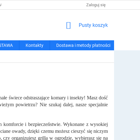
 I METODY PŁATNOŚCI
REGULAMIN ZAKUPÓW
Zaloguj się
POLITYKA PRY
KOSZYK
Pusty koszyk
STAWA
Kontakty
Dostawa i metody płatności
ałe świece odstraszające komary i insekty! Masz dość
ieżym powietrzu? Nie szukaj dalej, nasze specjalnie
m komforcie i bezpieczeństwie. Wykonane z wysokiej
hciane owady, dzięki czemu możesz cieszyć się niczym
czy organizujesz grilla w ogrodzie, wybierasz się na