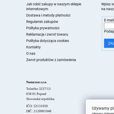
p
Jak robić zakupy w naszym sklepie
Wpisz s
internetowym
na nasz
k
a
Dostawa i metody płatności
E-mail
Regulamin zakupów
Polityka prywatności
Podają
Reklamacja i zwrot towaru
Polityka dotycząca cookies
ZA
Kontakty
O nas
Zwrot produktów z zamówienia
Naturzon s.r.o.
Tolstého 3237/13
058 01 Poprad
Slovenská republika
IČO: 52131050
Używamy pli
DIČ: 2120901948
strony inter