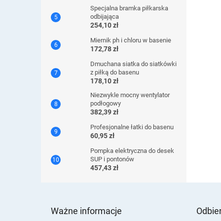
Specjalna bramka piłkarska
odbijająca
254,10 zł
Miernik ph i chloru w basenie
172,78 zł
Dmuchana siatka do siatkówki
z piłką do basenu
178,10 zł
Niezwykle mocny wentylator
podłogowy
382,39 zł
Profesjonalne łatki do basenu
60,95 zł
Pompka elektryczna do desek
SUP i pontonów
457,43 zł
S
t
Ważne informacje
Odbier
o