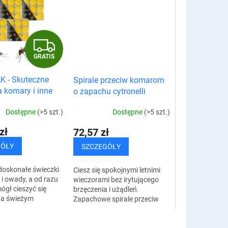
G
GRATIS
R
K - Skuteczne
Spirale przeciw komarom
A
 komary i inne
o zapachu cytronelli
 szt.)
T
Dostępne
(>5 szt.)
Dostępne
(>5 szt.)
I
zł
72,57 zł
S
GÓŁY
SZCZEGÓŁY
doskonałe świeczki
Ciesz się spokojnymi letnimi
i owady, a od razu
wieczorami bez irytującego
ógł cieszyć się
brzęczenia i użądleń.
na świeżym
Zapachowe spirale przeciw
bez tych
komarom działają jak
mnych towarzyszy.
skuteczny repelent,
zapalić świeczkę,...
pozwalając Ci cieszyć się...