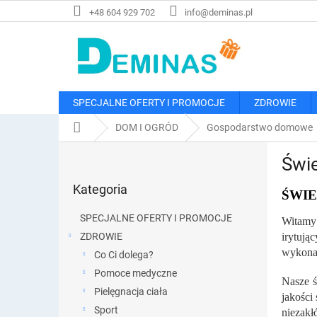
Przejść
+48 604 929 702
info@deminas.pl
do
treści
SPECJALNE OFERTY I PROMOCJE
ZDROWIE
Home
DOM I OGRÓD
Gospodarstwo domowe
P
Świ
a
Pominąć
s
Kategoria
kategorie
ŚWI
e
k
SPECJALNE OFERTY I PROMOCJE
Witamy 
b
ZDROWIE
irytują
o
wykonan
Co Ci dolega?
c
z
Pomoce medyczne
Nasze ś
n
Pielęgnacja ciała
jakości
y
Sport
niezakł