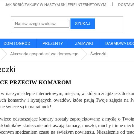
JAK ROBIĆ ZAKUPY W NASZYM SKLEPIE INTERNETOWYM
DOSTAWA
SZUKAJ
DOM I OGRÓD
PREZENTY
ZABAWKI
DARMOWA DO
Akcesoria gospodarstwa domowego
Świeczki
eczki
ECE PRZECIW KOMAROM
w naszym sklepie internetowym, miejscu, w którym znajdziesz doskon
cych komarów i irytujących owadów, które psują Twoje zajęcia na św
e świece są tu na ratunek!
wiece odstraszające komary zostały zaprojektowane z myślą o Twoi
 składników skutecznie odstraszają komary, muszki, muchy i inne niec
óconym spędzaniem czasu na świeżym powietrzu. Niezależnie od tego, 