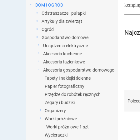
kemping
DOM I OGRÓD
Odstraszacze i pułapki
Artykuły dla zwierząt
Ogród
Najcz
Gospodarstwo domowe
Urządzenia elektryczne
Akcesoria kuchenne
Akcesoria łazienkowe
Akcesoria gospodarstwa domowego
Tapety i naklejki ścienne
Papier fotograficzny
S
Przędze do robótek ręcznych
o
Polec
Zegary i budziki
r
Organizery
t
Worki próżniowe
o
w
Worki próżniowe 1 szt
a
Wycieraczki
L