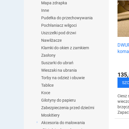
n
Mapa zdrapka
i
i
s
Inne
e
t
Pudełka do przechowywania
p
a
Pochłaniacz wilgoci
r
p
o
Uszczelki pod drzwi
r
d
Nawilżacze
o
DWUPA
u
d
Klamki do okien z zamkiem
koma
k
u
Zasłony
cytron
t
k
Suszarki do ubrań
ó
t
w
Wieszaki na ubrania
ó
135,
Torby na odzież i obuwie
w
SZ
Tablice
Koce
Ciesz 
Gilotyny do papieru
wieczo
brzęcz
Zabezpieczenia przed dziećmi
Zapac
Moskitiery
komaro
Akcesoria do malowania
skutec
pozwal