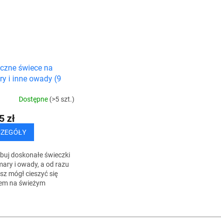
czne świece na
y i inne owady (9
Dostępne
(>5 szt.)
5 zł
CZEGÓŁY
buj doskonałe świeczki
ary i owady, a od razu
sz mógł cieszyć się
sem na świeżym
rzu bez tych
zyjemnych towarzyszy.
K
czy zapalić świeczkę,...
o