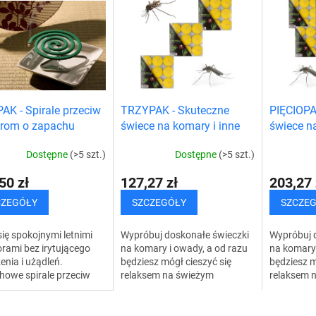
K - Spirale przeciw
TRZYPAK - Skuteczne
PIĘCIOPA
rom o zapachu
świece na komary i inne
świece na
elli
owady (27 szt.)
owady (45
Dostępne
(>5 szt.)
Dostępne
(>5 szt.)
50 zł
127,27 zł
203,27 
CZEGÓŁY
SZCZEGÓŁY
SZCZE
się spokojnymi letnimi
Wypróbuj doskonałe świeczki
Wypróbuj 
rami bez irytującego
na komary i owady, a od razu
na komary 
enia i użądleń.
będziesz mógł cieszyć się
będziesz m
howe spirale przeciw
relaksem na świeżym
relaksem 
m działają jak
powietrzu bez tych
powietrzu 
zny repelent,
nieprzyjemnych towarzyszy.
nieprzyje
ając Ci cieszyć się...
Wystarczy zapalić świeczkę,...
Wystarczy 