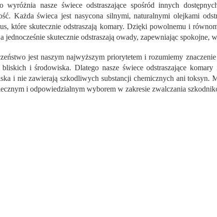
n
o wyróżnia nasze świece odstraszające spośród innych dostępnyc
t
ść. Każda świeca jest nasycona silnymi, naturalnymi olejkami odstr
r
tus, które skutecznie odstraszają komary. Dzięki powolnemu i równo
o
 a jednocześnie skutecznie odstraszają owady, zapewniając spokojne,
l
k
zeństwo jest naszym najwyższym priorytetem i rozumiemy znaczenie 
i
l
bliskich i środowiska. Dlatego nasze świece odstraszające komar
i
ska i nie zawierają szkodliwych substancji chemicznych ani toksyn. 
s
iecznym i odpowiedzialnym wyborem w zakresie zwalczania szkodnik
t
y