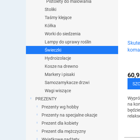
Pistolety do malowania
Stoliki
Taśmy klejące
Kółka
Worki do siedzenia
Lampy do uprawy roślin
Skute
komar
Świeczki
szt.)
Hydroizolacje
Kosze na drewno
60,9
Markery i pisaki
Samozamykacze drzwi
SZ
Wagi wiszące
Wypró
PREZENTY
na kom
Prezenty wg hobby
będzie
Prezenty na specjalne okazje
relak
powiet
Prezent dla kobiety
niepr
Prezent dla mężczyzny
Wystar
Wyjątkowe gadżety