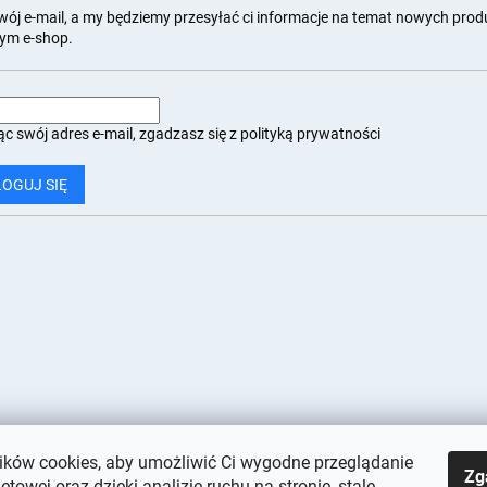
wój e-mail, a my będziemy przesyłać ci informacje na temat nowych pro
ym e-shop.
c swój adres e-mail, zgadzasz się z
polityką prywatności
LOGUJ SIĘ
ków cookies, aby umożliwić Ci wygodne przeglądanie
Zg
netowej oraz dzięki analizie ruchu na stronie, stale