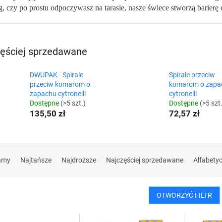
, czy po prostu odpoczywasz na tarasie, nasze świece stworzą barierę 
ęściej sprzedawane
DWUPAK - Spirale
Spirale przeciw
przeciw komarom o
komarom o zapa
zapachu cytronelli
cytronelli
Dostępne
(>5 szt.)
Dostępne
(>5 szt
135,50 zł
72,57 zł
amy
Najtańsze
Najdroższe
Najczęściej sprzedawane
Alfabety
OTWORZYĆ FILTR