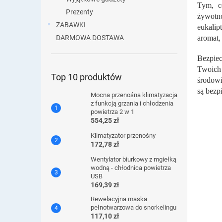
Tym, c
Prezenty
żywotno
ZABAWKI
eukalip
DARMOWA DOSTAWA
aromat,
Bezpiec
Twoich 
Top 10 produktów
środowi
są bezp
Mocna przenośna klimatyzacja
z funkcją grzania i chłodzenia
powietrza 2 w 1
554,25 zł
Klimatyzator przenośny
172,78 zł
Wentylator biurkowy z mgiełką
wodną - chłodnica powietrza
USB
169,39 zł
Rewelacyjna maska ​​
pełnotwarzowa do snorkelingu
117,10 zł