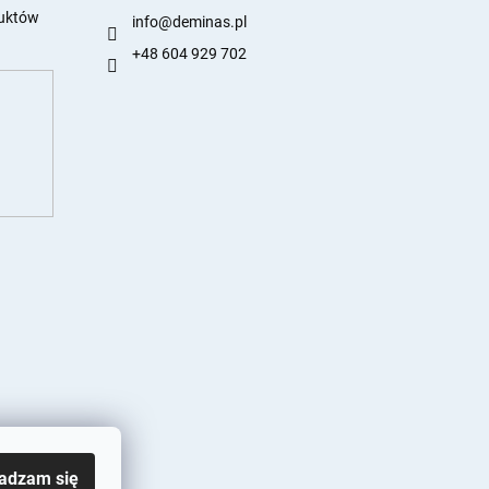
duktów
info
@
deminas.pl
+48 604 929 702
adzam się