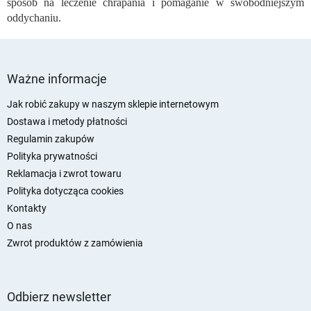
sposób na leczenie chrapania i pomaganie w swobodniejszym
oddychaniu.
S
t
Ważne informacje
o
p
Jak robić zakupy w naszym sklepie internetowym
k
Dostawa i metody płatności
a
Regulamin zakupów
Polityka prywatności
Reklamacja i zwrot towaru
Polityka dotycząca cookies
Kontakty
O nas
Zwrot produktów z zamówienia
Odbierz newsletter