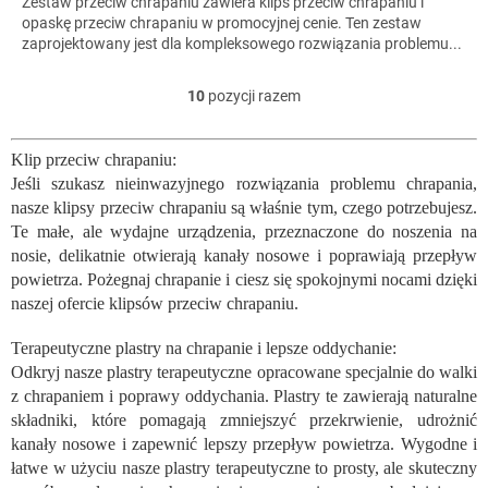
Zestaw przeciw chrapaniu zawiera klips przeciw chrapaniu i
opaskę przeciw chrapaniu w promocyjnej cenie. Ten zestaw
zaprojektowany jest dla kompleksowego rozwiązania problemu...
10
pozycji razem
K
o
n
Klip przeciw chrapaniu:
t
Jeśli szukasz nieinwazyjnego rozwiązania problemu chrapania,
r
o
nasze klipsy przeciw chrapaniu są właśnie tym, czego potrzebujesz.
l
Te małe, ale wydajne urządzenia, przeznaczone do noszenia na
k
nosie, delikatnie otwierają kanały nosowe i poprawiają przepływ
i
powietrza. Pożegnaj chrapanie i ciesz się spokojnymi nocami dzięki
l
naszej ofercie klipsów przeciw chrapaniu.
i
s
Terapeutyczne plastry na chrapanie i lepsze oddychanie:
t
Odkryj nasze plastry terapeutyczne opracowane specjalnie do walki
y
z chrapaniem i poprawy oddychania. Plastry te zawierają naturalne
składniki, które pomagają zmniejszyć przekrwienie, udrożnić
kanały nosowe i zapewnić lepszy przepływ powietrza. Wygodne i
łatwe w użyciu nasze plastry terapeutyczne to prosty, ale skuteczny