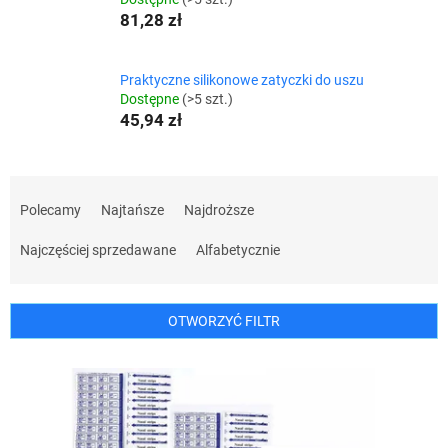
81,28 zł
Praktyczne silikonowe zatyczki do uszu
Dostępne
(>5 szt.)
45,94 zł
S
o
Polecamy
Najtańsze
Najdroższe
r
t
Najczęściej sprzedawane
Alfabetycznie
o
w
a
OTWORZYĆ FILTR
n
i
L
e
i
p
s
r
t