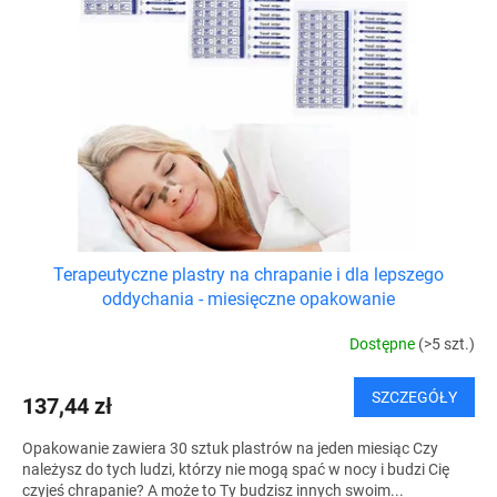
o
a
d
p
u
r
k
o
t
d
ó
u
w
k
t
ó
w
Terapeutyczne plastry na chrapanie i dla lepszego
oddychania - miesięczne opakowanie
Dostępne
(>5 szt.)
SZCZEGÓŁY
137,44 zł
Opakowanie zawiera 30 sztuk plastrów na jeden miesiąc Czy
należysz do tych ludzi, którzy nie mogą spać w nocy i budzi Cię
czyjeś chrapanie? A może to Ty budzisz innych swoim...