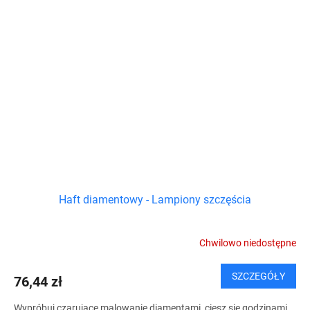
Haft diamentowy - Lampiony szczęścia
Chwilowo niedostępne
SZCZEGÓŁY
76,44 zł
Wypróbuj czarujące malowanie diamentami, ciesz się godzinami