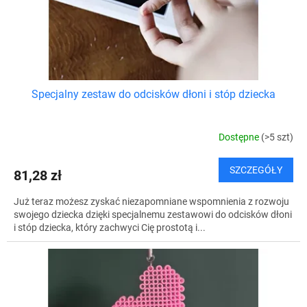
ó
u
w
k
t
ó
w
Specjalny zestaw do odcisków dłoni i stóp dziecka
Dostępne
(>5 szt)
SZCZEGÓŁY
81,28 zł
Już teraz możesz zyskać niezapomniane wspomnienia z rozwoju
swojego dziecka dzięki specjalnemu zestawowi do odcisków dłoni
i stóp dziecka, który zachwyci Cię prostotą i...