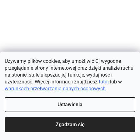
Używamy plików cookies, aby umożliwić Ci wygodne
przeglądanie strony internetowej oraz dzięki analizie ruchu
na stronie, stale ulepszać jej funkcje, wydajność i
użyteczność. Więcej informacji znajdziesz
tutaj
lub w
warunkach przetwarzania danych osobowych
.
Haft diamentowy - Sydney
Ustawienia
Dostępne
(>5 szt.)
Zgadzam się
SZCZEGÓŁY
76,44 zł