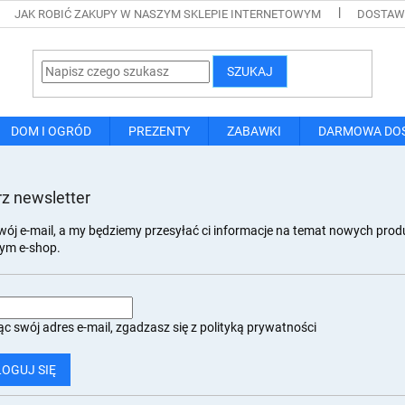
JAK ROBIĆ ZAKUPY W NASZYM SKLEPIE INTERNETOWYM
DOSTAWA
SZUKAJ
DOM I OGRÓD
PREZENTY
ZABAWKI
DARMOWA DO
z newsletter
wój e-mail, a my będziemy przesyłać ci informacje na temat nowych pro
ym e-shop.
c swój adres e-mail, zgadzasz się z
polityką prywatności
LOGUJ SIĘ