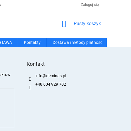
 I METODY PŁATNOŚCI
REGULAMIN ZAKUPÓW
Zaloguj się
POLITYKA PRY
KOSZYK
Pusty koszyk
STAWA
Kontakty
Dostawa i metody płatności
Kontakt
duktów
info
@
deminas.pl
+48 604 929 702