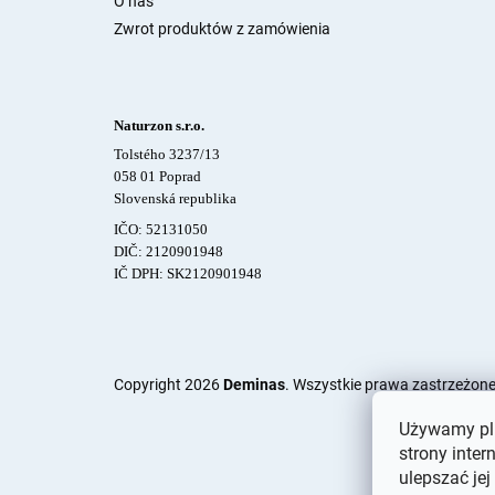
O nas
Zwrot produktów z zamówienia
Naturzon s.r.o.
Tolstého 3237/13
058 01 Poprad
Slovenská republika
IČO: 52131050
DIČ: 2120901948
IČ DPH: SK2120901948
Copyright 2026
Deminas
. Wszystkie prawa zastrzeżon
Używamy pli
strony inter
ulepszać jej