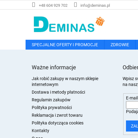
Przejść
+48 604 929 702
info@deminas.pl
do
treści
SPECJALNE OFERTY I PROMOCJE
ZDROWIE
S
t
Ważne informacje
Odbier
o
p
Jak robić zakupy w naszym sklepie
Wpisz s
internetowym
na nasz
k
a
Dostawa i metody płatności
E-mail
Regulamin zakupów
Polityka prywatności
Podają
Reklamacja i zwrot towaru
Polityka dotycząca cookies
ZA
Kontakty