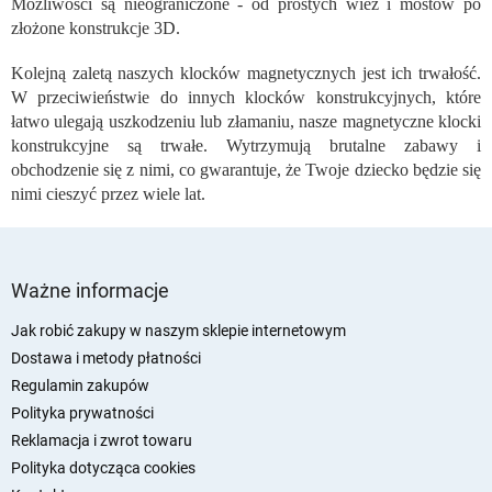
Możliwości są nieograniczone - od prostych wież i mostów po
l
złożone konstrukcje 3D.
i
s
Kolejną zaletą naszych klocków magnetycznych jest ich trwałość.
t
W przeciwieństwie do innych klocków konstrukcyjnych, które
y
łatwo ulegają uszkodzeniu lub złamaniu, nasze magnetyczne klocki
konstrukcyjne są trwałe. Wytrzymują brutalne zabawy i
obchodzenie się z nimi, co gwarantuje, że Twoje dziecko będzie się
nimi cieszyć przez wiele lat.
S
t
Ważne informacje
o
p
Jak robić zakupy w naszym sklepie internetowym
k
Dostawa i metody płatności
a
Regulamin zakupów
Polityka prywatności
Reklamacja i zwrot towaru
Polityka dotycząca cookies