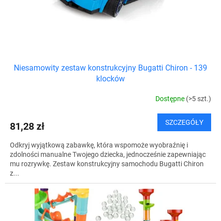
ó
u
w
k
t
ó
w
Niesamowity zestaw konstrukcyjny Bugatti Chiron - 139
klocków
Dostępne
(>5 szt.)
SZCZEGÓŁY
81,28 zł
Odkryj wyjątkową zabawkę, która wspomoże wyobraźnię i
zdolności manualne Twojego dziecka, jednocześnie zapewniając
mu rozrywkę. Zestaw konstrukcyjny samochodu Bugatti Chiron
z...