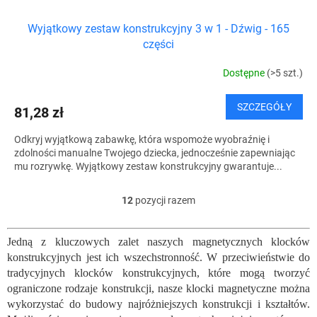
Wyjątkowy zestaw konstrukcyjny 3 w 1 - Dźwig - 165
części
Dostępne
(>5 szt.)
SZCZEGÓŁY
81,28 zł
Odkryj wyjątkową zabawkę, która wspomoże wyobraźnię i
zdolności manualne Twojego dziecka, jednocześnie zapewniając
mu rozrywkę. Wyjątkowy zestaw konstrukcyjny gwarantuje...
12
pozycji razem
K
o
n
Jedną z kluczowych zalet naszych magnetycznych klocków
t
konstrukcyjnych jest ich wszechstronność. W przeciwieństwie do
r
o
tradycyjnych klocków konstrukcyjnych, które mogą tworzyć
l
ograniczone rodzaje konstrukcji, nasze klocki magnetyczne można
k
wykorzystać do budowy najróżniejszych konstrukcji i kształtów.
i