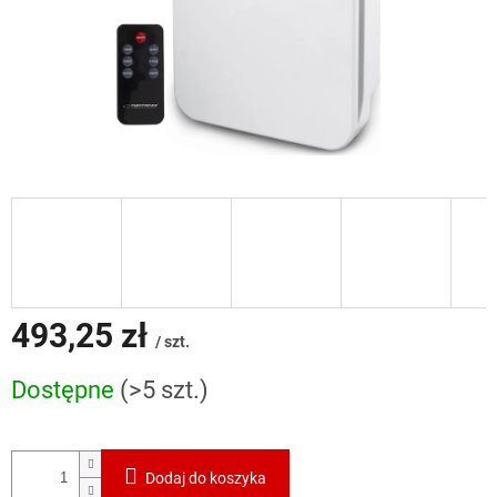
493,25 zł
/ szt.
Cena
Dostępne
(>5 szt.)
jednostkowa:
Dodaj do koszyka