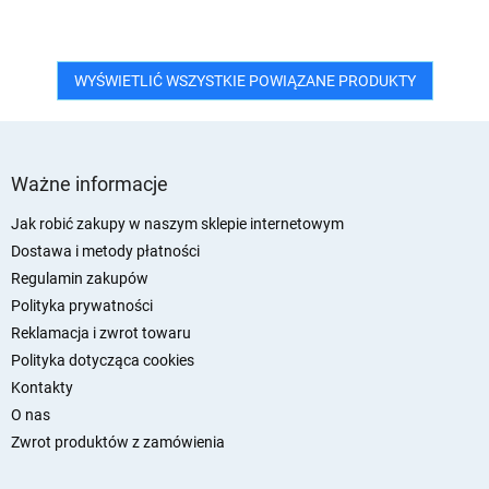
WYŚWIETLIĆ WSZYSTKIE POWIĄZANE PRODUKTY
S
t
Ważne informacje
o
p
Jak robić zakupy w naszym sklepie internetowym
k
Dostawa i metody płatności
a
Regulamin zakupów
Polityka prywatności
Reklamacja i zwrot towaru
Polityka dotycząca cookies
Kontakty
O nas
Zwrot produktów z zamówienia