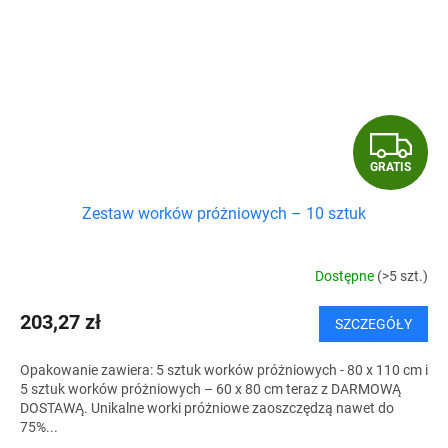
G
GRATIS
R
Zestaw worków próżniowych – 10 sztuk
A
T
Dostępne
(>5 szt.)
I
203,27 zł
SZCZEGÓŁY
S
Opakowanie zawiera: 5 sztuk worków próżniowych - 80 x 110 cm i
5 sztuk worków próżniowych – 60 x 80 cm teraz z DARMOWĄ
DOSTAWĄ. Unikalne worki próżniowe zaoszczędzą nawet do
75%...