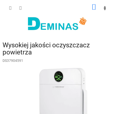
Przejść
KOSZY
do
treści
Wysokiej jakości oczyszczacz
powietrza
DS37904591