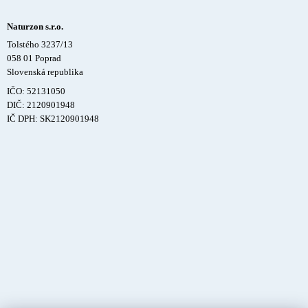
Naturzon s.r.o.
Tolstého 3237/13
058 01 Poprad
Slovenská republika
IČO: 52131050
DIČ: 2120901948
IČ DPH: SK2120901948