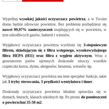
Wypróbuj
wysokiej jakości oczyszczacz powietrza
, a w Twoim
domu będzie zdrowsze powietrze. Bez problemu pozbędziesz się
nawet 99,97%
zanieczyszczeń
znajdujących się w powietrzu, w
tym szkodliwych gazów, bakterii i wirusów.
Wyjątkowy oczyszczacz powietrza wyróżnia się
3-stopniowym
filtrem, składającym się z filtra wstępnego, wysokowydajnego
filtra HEPA (H11) oraz filtra z węglem aktywnym
. Wraz z
generatorem jonów ujemnych doskonale niszczy wszelkie
cząsteczki kurzu, dymu, alergenów, benzenu, wirusów itp.
Wyjątkowy oczyszczacz powietrza ma inne specjalne funkcje, takie
jak
3 tryby sterowania, 3 prędkości wentylatora i timer
.
Doskonały oczyszczacz powietrza idealnie sprawdza się w
domach, biurach, klasach szkolnych itp. Po prostu
do pomieszczeń
o powierzchni 35-50 m2
.