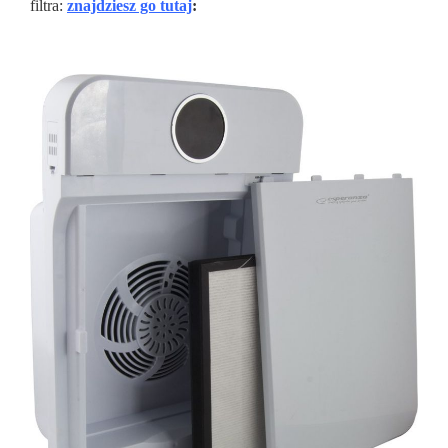
filtra:
znajdziesz go tutaj
: