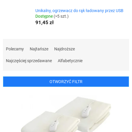
Unikalny, ogrzewacz do rąk ładowany przez USB
Dostępne
(>5 szt.)
91,45 zł
S
o
Polecamy
Najtańsze
Najdroższe
r
t
Najczęściej sprzedawane
Alfabetycznie
o
w
a
OTWORZYĆ FILTR
n
i
L
e
i
p
s
r
t
o
a
d
p