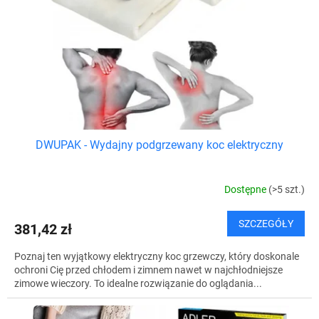
u
r
k
o
t
d
ó
u
w
k
t
ó
w
DWUPAK - Wydajny podgrzewany koc elektryczny
Dostępne
(>5 szt.)
SZCZEGÓŁY
381,42 zł
Poznaj ten wyjątkowy elektryczny koc grzewczy, który doskonale
ochroni Cię przed chłodem i zimnem nawet w najchłodniejsze
zimowe wieczory. To idealne rozwiązanie do oglądania...