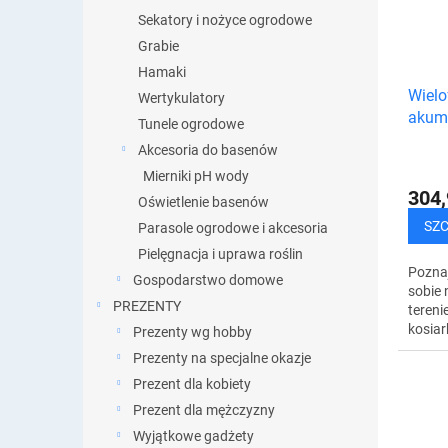
Sekatory i nożyce ogrodowe
Grabie
Hamaki
Wielo
Wertykulatory
akum
Tunele ogrodowe
kółka
Akcesoria do basenów
Mierniki pH wody
304,
Oświetlenie basenów
SZ
Parasole ogrodowe i akcesoria
Pielęgnacja i uprawa roślin
Poznaj
Gospodarstwo domowe
sobie
PREZENTY
tereni
kosia
Prezenty wg hobby
kółkac
Prezenty na specjalne okazje
mocny 
Prezent dla kobiety
sobie 
Prezent dla mężczyzny
Wyjątkowe gadżety