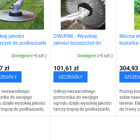
iej jakości
DWUPAK - Wysokiej
Mocna el
zczot do podkaszarki
jakości brzeszczot do
kosiarka
podkaszarki
Dostępne
(>5 szt.)
Dostępne
(>5 szt.)
7 zł
101,61 zł
304,93 
CZEGÓŁY
SZCZEGÓŁY
SZCZE
j niezawodnego
Odkryj niezawodnego
Poznaj kos
nika do swojego
pomocnika do swojego
sobie naw
 dzięki wysokiej jakości
ogrodu dzięki wysokiej jakości
terenie. E
 tnącej do podkaszarki,
tarczy tnącej do podkaszarki,
do trawy z
zachwyci Cię swoją
która zachwyci Cię swoją
wyposażon
ością i precyzyjnym
wydajnością i precyzyjnym
silnik, któ
niem. Ta...
wykonaniem.Ta doskonała...
każdą trawą