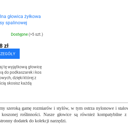
lna głowica żyłkowa
sy spalinowej
Dostępne
(>5 szt.)
8 zł
CZEGÓŁY
j tę wyjątkową głowicę
ą do podkaszarek i kos
owych, dzięki której z
cią skosisz każdą
ność, trawniki i chwasty.
gród będzie wyglądał...
K
o
n
my szeroką gamę rozmiarów i stylów, w tym ostrza nylonowe i stalo
t
u koszonej roślinności. Nasze głowice są również kompatybilne 
r
tronny dodatek do kolekcji narzędzi.
o