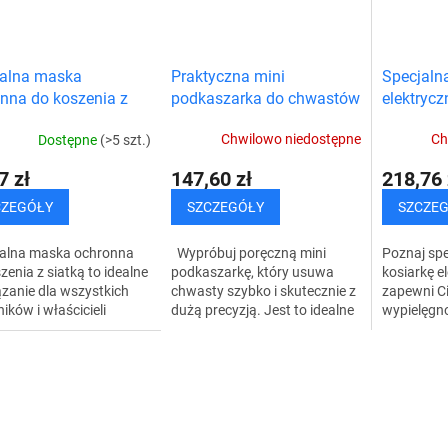
Praktyczna mini
Specjaln
jalna maska
podkaszarka do chwastów
elektrycz
nna do koszenia z
ą
Chwilowo niedostępne
Ch
Dostępne
(>5 szt.)
147,60 zł
218,76 
7 zł
SZCZEGÓŁY
SZCZE
CZEGÓŁY
Wypróbuj poręczną mini
Poznaj spe
alna maska ochronna
podkaszarkę, który usuwa
kosiarkę e
zenia z siatką to idealne
chwasty szybko i skutecznie z
zapewni Ci
zanie dla wszystkich
dużą precyzją. Jest to idealne
wypielęgn
ików i właścicieli
rozwiązanie do pielęgnacji
pod Twoimi
ków, którzy chcą
trawnika, ponieważ jest
niewielkie
ale chronić się przed
praktyczne,...
wymiarom 
skami,...