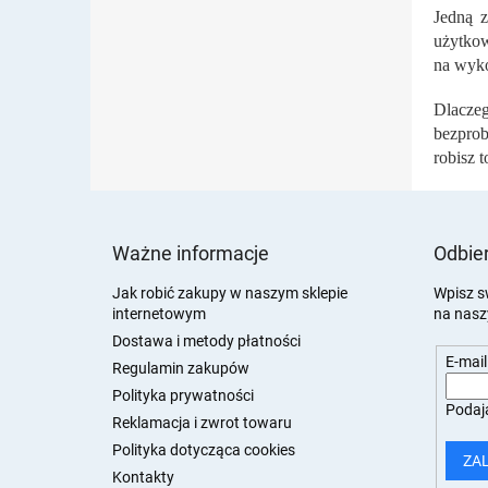
Jedną z
użytkow
na wyko
Dlaczeg
bezprob
robisz 
S
t
Ważne informacje
Odbier
o
p
Jak robić zakupy w naszym sklepie
Wpisz s
internetowym
na nasz
k
a
Dostawa i metody płatności
E-mail
Regulamin zakupów
Polityka prywatności
Podają
Reklamacja i zwrot towaru
Polityka dotycząca cookies
ZA
Kontakty