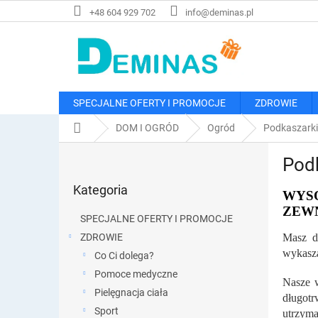
Przejść
+48 604 929 702
info@deminas.pl
do
treści
SPECJALNE OFERTY I PROMOCJE
ZDROWIE
Home
DOM I OGRÓD
Ogród
Podkaszarki
P
Pod
a
Pominąć
s
Kategoria
kategorie
WYSO
e
ZEW
k
SPECJALNE OFERTY I PROMOCJE
b
ZDROWIE
Masz d
o
wykasza
Co Ci dolega?
c
z
Pomoce medyczne
Nasze w
n
Pielęgnacja ciała
długotr
y
Sport
utrzyma