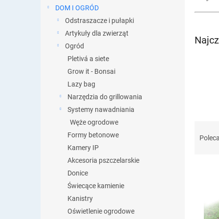
DOM I OGRÓD
Odstraszacze i pułapki
Artykuły dla zwierząt
Najcz
Ogród
Pletivá a siete
Grow it - Bonsai
Lazy bag
Narzędzia do grillowania
Systemy nawadniania
Węże ogrodowe
S
Formy betonowe
o
Polec
r
Kamery IP
t
Akcesoria pszczelarskie
o
Donice
w
Świecące kamienie
a
L
Kanistry
n
i
i
Oświetlenie ogrodowe
s