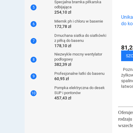
Specjalna bramka piłkarska
odbijająca
254,10 zł
Unika
Miernik ph i chloru w basenie
do ko
172,78 zł
Dmuchana siatka do siatkówki
z piłką do basenu
178,10 zł
81,2
Niezwykle mocny wentylator
SZ
podłogowy
382,39 zł
Pozna
Profesjonalne łatki do basenu
żyłkow
60,95 zł
spalin
łatwoś
Pompka elektryczna do desek
roślin
SUP i pontonów
Twój o
457,43 zł
Oferuje
rodzaj
wszechs