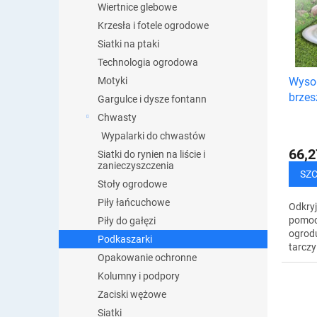
e
Wiertnice glebowe
t
p
Krzesła i fotele ogrodowe
a
r
p
Siatki na ptaki
o
r
Technologia ogrodowa
d
o
Wysok
Motyki
u
d
brzes
k
Gargulce i dysze fontann
u
t
Chwasty
k
ó
t
Wypalarki do chwastów
w
ó
66,2
Siatki do rynien na liście i
zanieczyszczenia
w
SZ
Stoły ogrodowe
Piły łańcuchowe
Odkry
pomoc
Piły do gałęzi
ogrodu
Podkaszarki
tarczy
Opakowanie ochronne
która 
wydajn
Kolumny i podpory
wykona
Zaciski wężowe
Siatki