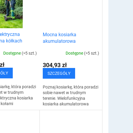
ektryczna
Mocna kosiarka
 na kółkach
akumulatorowa
Dostępne
(>5 szt.)
Dostępne
(>5 szt.)
zł
304,93 zł
GÓŁY
SZCZEGÓŁY
iarkę, która poradzi
Poznaj kosiarkę, która poradzi
et w trudnym
sobie nawet w trudnym
lektryczna kosiarka
terenie. Wielofunkcyjna
 kołami
kosiarka akumulatorowa
a jest w mocny
oferuje cichy, ale mocny silnik,
ry poradzi sobie z
który poradzi sobie z trawą,
 i...
gęstymi...