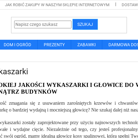
JAK ROBIĆ ZAKUPY W NASZYM SKLEPIE INTERNETOWYM
DOSTAWA
SZUKAJ
DOM I OGRÓD
PREZENTY
ZABAWKI
DARMOWA DO
kaszarki
KIEJ JAKOŚCI WYKASZARKI I GŁOWICE DO 
NĄTRZ BUDYNKÓW
ość zmagania się z usuwaniem zarośniętych krzewów i chwastów 
rkę o bardziej wydajną i mocniejszą głowicę? Nie szukaj dalej niż na
ykaszarki zostały zaprojektowane przy użyciu najnowszych technolo
wałe i wydajne cięcie. Niezależnie od tego, czy jesteś profesjona
ć swój ogród, mamy idealną głowicę kosy spalinowej, która spełni Two