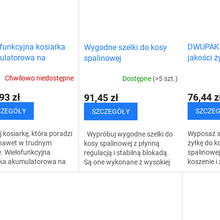
funkcyjna kosiarka
DWUPAK -
Wygodne szelki do kosy
ulatorowa na
jakości ż
spalinowej
ch
spalinow
Chwilowo niedostępne
Dostępne
(>5 szt.)
93 zł
76,44 z
91,45 zł
CZEGÓŁY
SZCZE
SZCZEGÓŁY
 kosiarkę, która poradzi
Wyposaż s
Wypróbuj wygodne szelki do
 nawet w trudnym
żyłkę do ko
kosy spalinowej z płynną
e. Wielofunkcyjna
spalinowej
regulacją i stabilną blokadą.
rka akumulatorowa na
koszenie i
Są one wykonane z wysokiej
h oferuje cichy, ale
doskonałe 
jakości materiałów, co
silnik, który poradzi
polegać na
gwarantuje ich długą
z trawą,...
wydajnym k
żywotność i odporność...