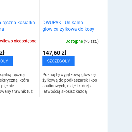
a ręczna kosiarka
DWUPAK - Unikalna
na
głowica żyłkowa do kosy
spalinowej
wilowo niedostępne
Dostępne
(>5 szt.)
zł
147,60 zł
GÓŁY
SZCZEGÓŁY
cjalną ręczną
Poznaj tę wyjątkową głowicę
lektryczną, która
żyłkową do podkaszarek i kos
 pięknie
spalinowych, dzięki której z
owany trawnik tuż
łatwością skosisz każdą
 drzwiami. Dzięki
roślinność, trawniki i chwasty.
j wadze i mniejszym
Twój ogród będzie wyglądał
każdy...
idealnie...