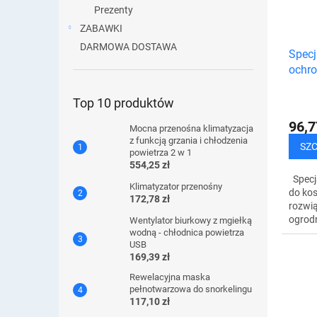
Prezenty
ZABAWKI
DARMOWA DOSTAWA
Spec
ochro
siatk
Top 10 produktów
96,7
Mocna przenośna klimatyzacja
z funkcją grzania i chłodzenia
SZ
powietrza 2 w 1
554,25 zł
Specj
Klimatyzator przenośny
do kos
172,78 zł
rozwią
ogrodn
Wentylator biurkowy z mgiełką
wodną - chłodnica powietrza
trawni
USB
doskon
169,39 zł
rozpry
Rewelacyjna maska ​​
pełnotwarzowa do snorkelingu
117,10 zł