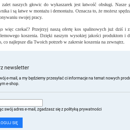
l
 zalet naszych głowic do wykaszarek jest łatwość obsługi. Nasze
k
nika i są łatwe w montażu i demontażu. Oznacza to, że możesz spędzać
i
l
nywaniu swojej pracy.
i
s
o więc czekać? Przejrzyj naszą ofertę kos spalinowych już dziś i 
t
lemowego koszenia. Dzięki naszym wysokiej jakości produktom i d
y
to, co najlepsze dla Twoich potrzeb w zakresie koszenia na zewnątrz.
z newsletter
wój e-mail, a my będziemy przesyłać ci informacje na temat nowych pro
ym e-shop.
c swój adres e-mail, zgadzasz się z
polityką prywatności
LOGUJ SIĘ