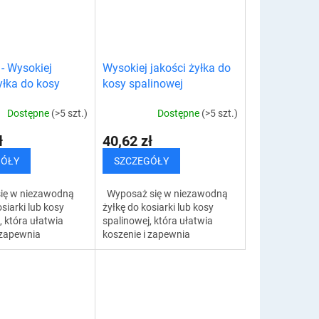
 Wysokiej
Wysokiej jakości żyłka do
yłka do kosy
kosy spalinowej
ej
Dostępne
(>5 szt.)
Dostępne
(>5 szt.)
ł
40,62 zł
GÓŁY
SZCZEGÓŁY
ię w niezawodną
Wyposaż się w niezawodną
siarki lub kosy
żyłkę do kosiarki lub kosy
, która ułatwia
spalinowej, która ułatwia
 zapewnia
koszenie i zapewnia
rezultaty. Możesz
doskonałe rezultaty. Możesz
 szybkim i
polegać na szybkim i
oszeniu. Dzięki...
wydajnym koszeniu. Dzięki...