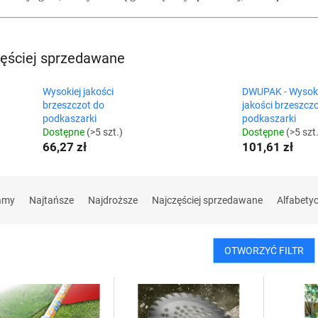
ęściej sprzedawane
Wysokiej jakości
DWUPAK - Wysoki
brzeszczot do
jakości brzeszcz
podkaszarki
podkaszarki
Dostępne
(>5 szt.)
Dostępne
(>5 szt
66,27 zł
101,61 zł
amy
Najtańsze
Najdroższe
Najczęściej sprzedawane
Alfabety
OTWORZYĆ FILTR