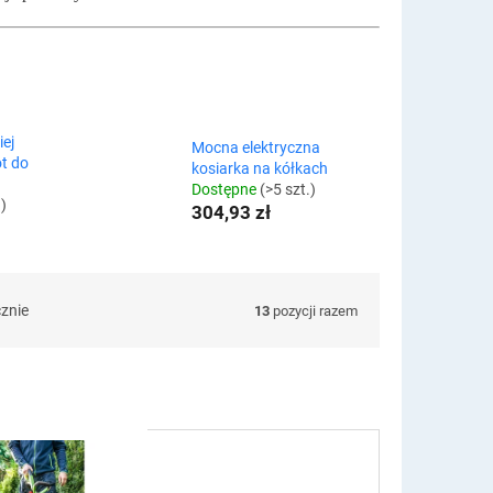
ej
Mocna elektryczna
ot do
kosiarka na kółkach
Dostępne
(>5 szt.)
.)
304,93 zł
cznie
13
pozycji razem