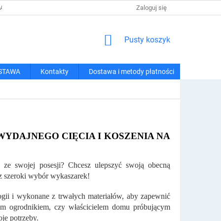
 I METODY PŁATNOŚCI
REGULAMIN ZAKUPÓW
Zaloguj się
POLITYKA PRY
KOSZYK
Pusty koszyk
STAWA
Kontakty
Dostawa i metody płatności
WYDAJNEGO CIĘCIA I KOSZENIA NA
ze swojej posesji? Chcesz ulepszyć swoją obecną
sz szeroki wybór wykaszarek!
gii i wykonane z trwałych materiałów, aby zapewnić
lnym ogrodnikiem, czy właścicielem domu próbującym
je potrzeby.