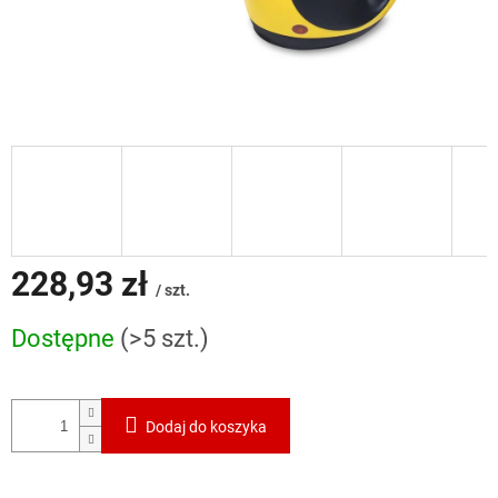
228,93 zł
/ szt.
Cena
Dostępne
(>5 szt.)
jednostkowa:
Dodaj do koszyka