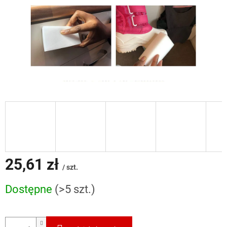
25,61 zł
/ szt.
Cena
Dostępne
(>5 szt.)
jednostkowa: