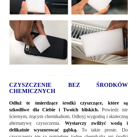
CZYSZCZENIE BEZ ŚRODKÓW
CHEMICZNYCH
Odłuż te śmierdzące środki czyszczące, które są
szkodliwe dla Ciebie i Twoich bliskich.
Powiedz nie
ściernym, żrącym chemikaliom. Odkryj wygodną i skuteczną
alternatywę czyszczenia.
Wystarczy zwilżyć wodą i
delikatnie wyszorować gąbką.
To takie proste. Do
czyszczenia nie są potrzebne żadne chemikalia ani środki