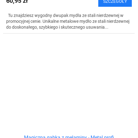
60,95 zł
SZCZEGÓŁY
Tu znajdziesz wygodny dwupak mydła ze stali nierdzewnej w
promocyjnej cenie. Unikalne metalowe mydło ze stali nierdzewnej
do doskonałego, szybkiego i skutecznego usuwania...
Magiczna gąbka z melaminy - Metal profi