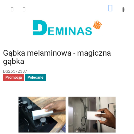
Przejść
KOSZY
do
treści
Gąbka melaminowa - magiczna
gąbka
DS25572387
Promocja
Polecane