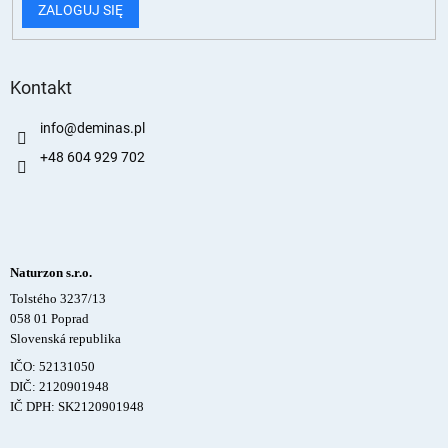
ZALOGUJ SIĘ
Kontakt
info
@
deminas.pl
+48 604 929 702
Naturzon s.r.o.
Tolstého 3237/13
058 01 Poprad
Slovenská republika
IČO: 52131050
DIČ: 2120901948
IČ DPH: SK2120901948