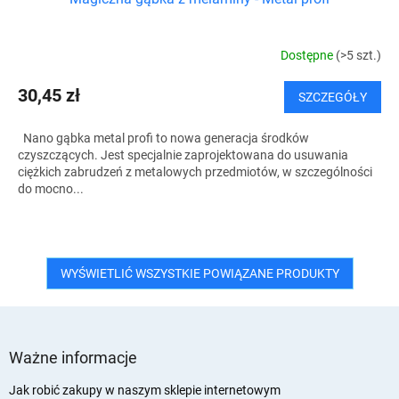
Dostępne
(>5 szt.)
30,45 zł
SZCZEGÓŁY
Nano gąbka metal profi to nowa generacja środków
czyszczących. Jest specjalnie zaprojektowana do usuwania
ciężkich zabrudzeń z metalowych przedmiotów, w szczególności
do mocno...
WYŚWIETLIĆ WSZYSTKIE POWIĄZANE PRODUKTY
S
t
Ważne informacje
o
p
Jak robić zakupy w naszym sklepie internetowym