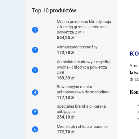
Top 10 produktów
Mocna przenośna klimatyzacja
z funkcją grzania i chłodzenia
powietrza 2 w 1
554,25 zł
Klimatyzator przenośny
172,78 zł
KO
Wentylator biurkowy z mgiełką
Smuk
wodną - chłodnica powietrza
łatw
USB
169,39 zł
dużo
Rewelacyjna maska ​​
Kon
pełnotwarzowa do snorkelingu
117,10 zł
Specjalna bramka piłkarska
odbijająca
254,10 zł
Miernik ph i chloru w basenie
172,78 zł