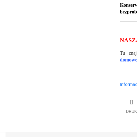
Konse
bezprob
NASZ
Tu zna
domowe
Informac
DRUK