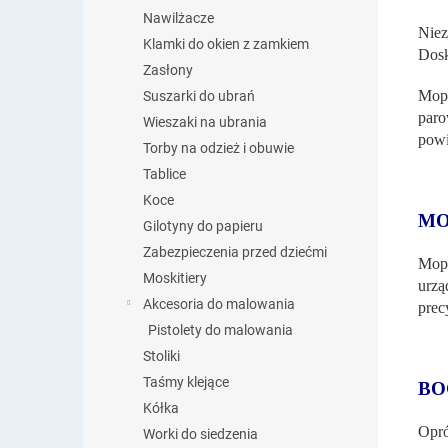
Nawilżacze
Nie
Klamki do okien z zamkiem
Dosk
Zasłony
Mop
Suszarki do ubrań
par
Wieszaki na ubrania
powi
Torby na odzież i obuwie
Tablice
Koce
MO
Gilotyny do papieru
Zabezpieczenia przed dziećmi
Mop 
Moskitiery
urzą
Akcesoria do malowania
prec
Pistolety do malowania
Stoliki
Taśmy klejące
BO
Kółka
Opró
Worki do siedzenia