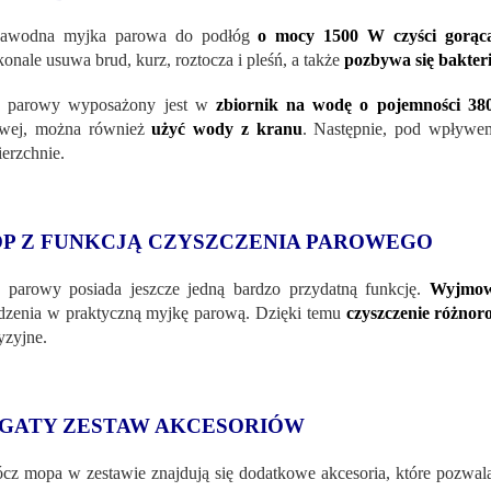
zawodna myjka parowa do podłóg
o mocy 1500 W czyści gorąc
onale usuwa brud, kurz, roztocza i pleśń, a także
pozbywa się bakteri
 parowy wyposażony jest w
zbiornik na wodę o pojemności 38
owej, można również
użyć wody z kranu
. Następnie, pod wpływem
erzchnie.
P Z FUNKCJĄ CZYSZCZENIA PAROWEGO
parowy posiada jeszcze jedną bardzo przydatną funkcję.
Wyjmow
dzenia w praktyczną myjkę parową. Dzięki temu
czyszczenie różnor
yzyjne.
GATY ZESTAW AKCESORIÓW
cz mopa w zestawie znajdują się dodatkowe akcesoria, które pozwala