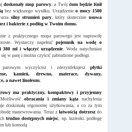
uj
doskonały mop parowy
, a Twój
d
om będzie lśnił
ią
bez większego wysiłku. Urządzenie
o mocy 1500
arza
silny strumień pary
, który skutecznie
usuwa
urz i bakterie z podłóg w Twoim domu.
anie z praktycznego mopa parowego jest naprawdę
proste. Wystarczy napełnić
pojemnik na wodę o
ci 380 ml i włączyć urządzenie
. Woda natychmiast
 się w parę i można czyścić zabrudzone podłogi.
parowym wyczyścisz i zdezynfekujesz
płytki
czne, kamień, drewno, materace, dywany,
e, a nawet linoleum
.
rowy ma praktyczny, kompaktowy i przyjemny
Możliwość
obracania i zmiany kąta
nachylenia
uje doskonałą ergonomię użytkowania, a co za tym
wobodę manewrowania. Teraz z
łatwością dotrzesz
do
ich
trudno dostępnych miejsc
, np. łazienki. podłogę
em lub komodą