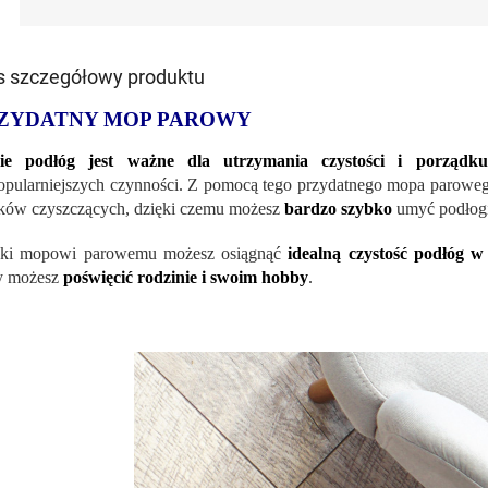
s szczegółowy produktu
ZYDATNY MOP PAROWY
ie podłóg jest ważne dla utrzymania czystości i porząd
opularniejszych czynności. Z pomocą tego przydatnego mopa parowego
ków czyszczących, dzięki czemu możesz
bardzo szybko
umyć podłogi
ęki mopowi parowemu możesz osiągnąć
idealną czystość podłóg w
y możesz
poświęcić rodzinie i swoim hobby
.