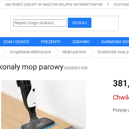
JAK ROBIĆ ZAKUPY W NASZYM SKLEPIE INTERNETOWYM
DOSTAWA
SZUKAJ
DOM I OGRÓD
PREZENTY
ZABAWKI
DARMOWA DO
Urządzenia elektryczne
Myjki parowe
Doskonały mop 
konały mop parowy
DS38061558
381
Cena
Chwil
jednostk
Pozycja 