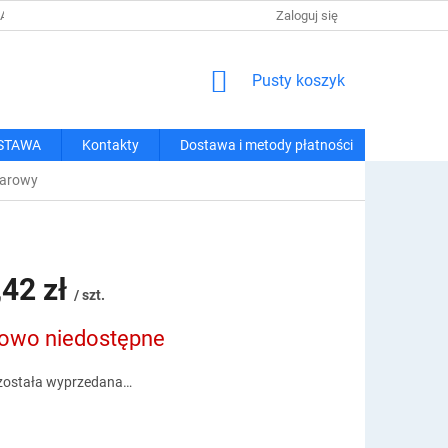
 I METODY PŁATNOŚCI
REGULAMIN ZAKUPÓW
Zaloguj się
POLITYKA PRY
KOSZYK
Pusty koszyk
STAWA
Kontakty
Dostawa i metody płatności
parowy
,42 zł
/ szt.
owo niedostępne
owa:
została wyprzedana…