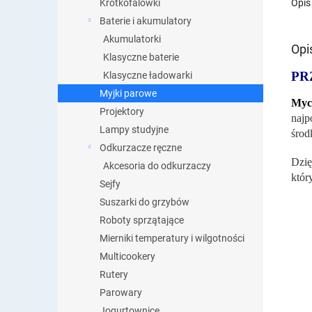
Opis
Krótkofalówki
Baterie i akumulatory
Akumulatorki
Opi
Klasyczne baterie
PR
Klasyczne ładowarki
Myjki parowe
Myc
Projektory
najp
Lampy studyjne
środ
Odkurzacze ręczne
Dzi
Akcesoria do odkurzaczy
któr
Sejfy
Suszarki do grzybów
Roboty sprzątające
Mierniki temperatury i wilgotności
Multicookery
Rutery
Parowary
Jogurtownice