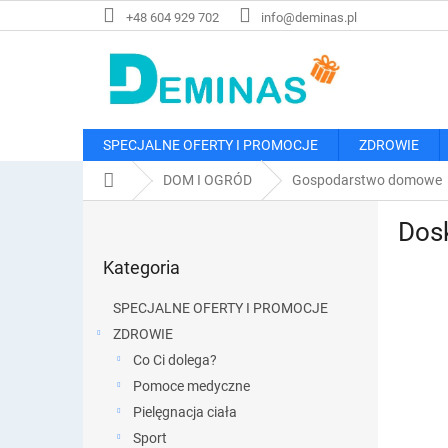
Przejść
+48 604 929 702
info@deminas.pl
do
treści
SPECJALNE OFERTY I PROMOCJE
ZDROWIE
Home
DOM I OGRÓD
Gospodarstwo domowe
P
Dos
a
Pominąć
s
Kategoria
kategorie
e
k
SPECJALNE OFERTY I PROMOCJE
b
ZDROWIE
o
Co Ci dolega?
c
z
Pomoce medyczne
n
Pielęgnacja ciała
y
Sport