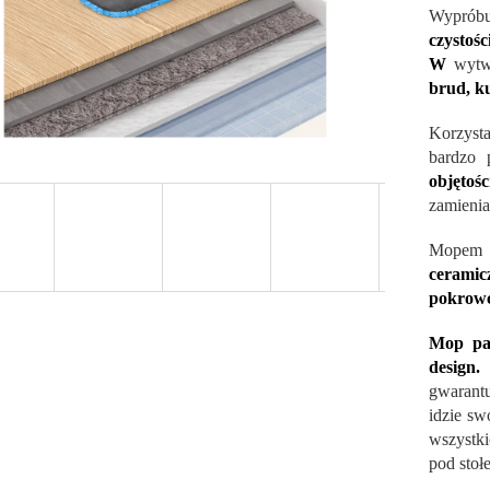
Wyprób
czystośc
W
wytw
brud, k
Korzyst
bardzo 
objętoś
zamienia
Mopem 
cerami
pokrowc
Mop pa
design.
gwarant
idzie s
wszystk
pod stoł