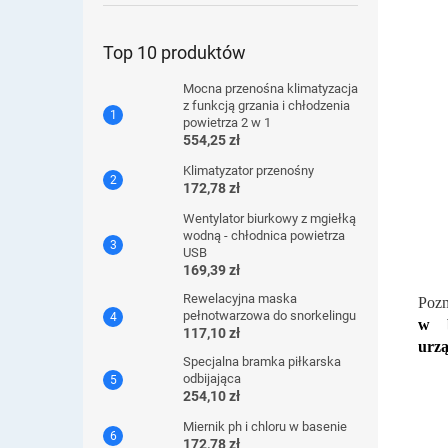
Top 10 produktów
Mocna przenośna klimatyzacja
z funkcją grzania i chłodzenia
powietrza 2 w 1
554,25 zł
Klimatyzator przenośny
172,78 zł
Wentylator biurkowy z mgiełką
wodną - chłodnica powietrza
USB
169,39 zł
Rewelacyjna maska ​​
Pozn
pełnotwarzowa do snorkelingu
w b
117,10 zł
urz
Specjalna bramka piłkarska
odbijająca
254,10 zł
Miernik ph i chloru w basenie
172,78 zł