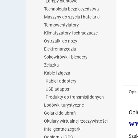
Lampy biurkowe
Technologia bezpieczeństwa
Maszyny do szycia i hafciarki
Termowentylatory
Klimatyzatory i schładzacze
Ostrzałki do noży
Elektronarzędzia
Sokowirówki i blendery
Żelazka
Kable i złącza
Kable i adaptery
USB adapter
Opis
Produkty do transmisji danych
Lodówki turystyczne
Opi
Golarki do ubrań
Okulary wirtualnej rzeczywistości
WY
Inteligentne zegarki
Szu
Odbiorniki GPS