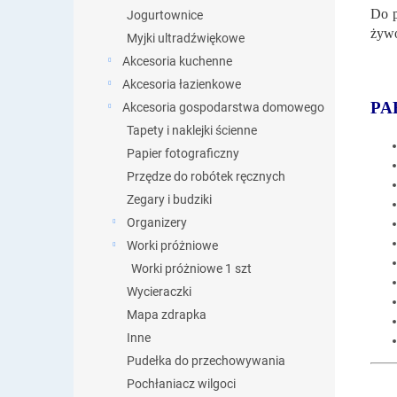
Do p
Jogurtownice
żywo
Myjki ultradźwiękowe
Akcesoria kuchenne
Akcesoria łazienkowe
PA
Akcesoria gospodarstwa domowego
Tapety i naklejki ścienne
Papier fotograficzny
Przędze do robótek ręcznych
Zegary i budziki
Organizery
Worki próżniowe
Worki próżniowe 1 szt
Wycieraczki
Mapa zdrapka
Inne
Pudełka do przechowywania
Pochłaniacz wilgoci