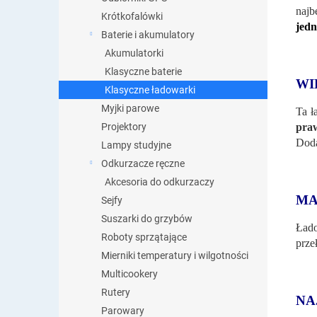
najb
Krótkofalówki
jedn
Baterie i akumulatory
Akumulatorki
Klasyczne baterie
WI
Klasyczne ładowarki
Myjki parowe
Ta ł
pra
Projektory
Doda
Lampy studyjne
Odkurzacze ręczne
Akcesoria do odkurzaczy
MA
Sejfy
Suszarki do grzybów
Łado
Roboty sprzątające
prze
Mierniki temperatury i wilgotności
Multicookery
Rutery
NA
Parowary