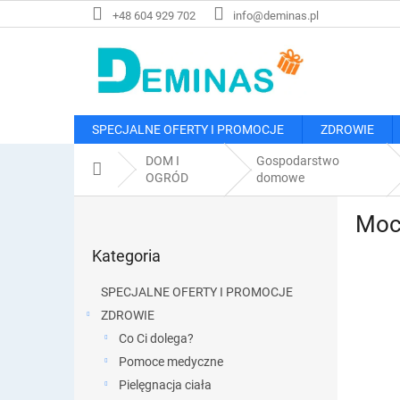
Przejść
+48 604 929 702
info@deminas.pl
do
treści
SPECJALNE OFERTY I PROMOCJE
ZDROWIE
DOM I
Gospodarstwo
Home
OGRÓD
domowe
P
Moc
a
Pominąć
s
Kategoria
kategorie
e
k
SPECJALNE OFERTY I PROMOCJE
b
ZDROWIE
o
Co Ci dolega?
c
z
Pomoce medyczne
n
Pielęgnacja ciała