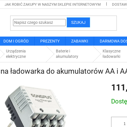
JAK ROBIĆ ZAKUPY W NASZYM SKLEPIE INTERNETOWYM
DOSTAWA
SZUKAJ
DOM I OGRÓD
PREZENTY
ZABAWKI
DARMOWA DO
Urządzenia
Baterie i
Klasyczne
elektryczne
akumulatory
ładowarki
na ładowarka do akumulatorów AA i A
111
Cena
Dost
jednostk