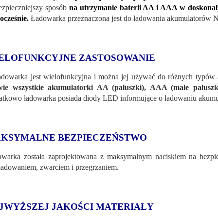
ezpieczniejszy sposób
na utrzymanie baterii AA i AAA w doskonał
ocześnie.
Ładowarka przeznaczona jest do ładowania akumulatorów N
ELOFUNKCYJNE ZASTOSOWANIE
adowarka jest wielofunkcyjna i można jej używać do różnych typó
wie wszystkie akumulatorki AA (paluszki), AAA (małe paluszki
tkowo ładowarka posiada diody LED informujące o ładowaniu akumul
KSYMALNE BEZPIECZEŃSTWO
warka została zaprojektowana z maksymalnym naciskiem na bezpie
ładowaniem, zwarciem i przegrzaniem.
JWYŻSZEJ JAKOŚCI MATERIAŁY