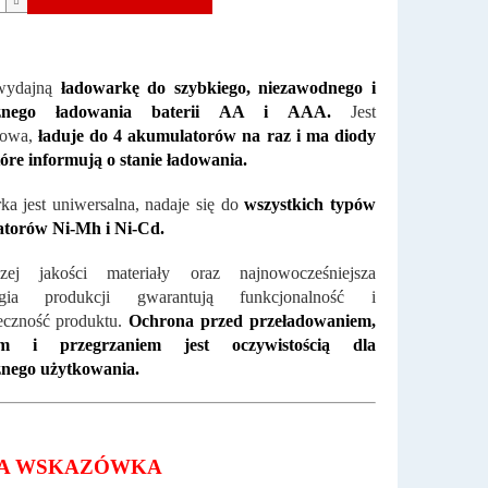
wydajną
ładowarkę do szybkiego, niezawodnego i
cznego ładowania baterii AA i AAA.
Jest
towa,
ładuje do 4 akumulatorów na raz i ma diody
óre informują o stanie ładowania.
a jest uniwersalna, nadaje się do
wszystkich typów
torów Ni-Mh i Ni-Cd.
zej jakości materiały oraz najnowocześniejsza
logia produkcji gwarantują funkcjonalność i
eczność produktu.
Ochrona przed przeładowaniem,
em i przegrzaniem jest oczywistością dla
znego użytkowania.
A WSKAZÓWKA