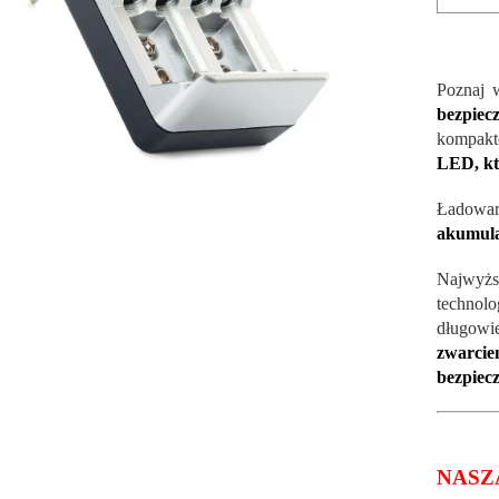
Poznaj 
bezpie
kompak
LED, kt
Ładowark
akumula
Najwyżs
techno
długowi
zwarci
bezpiec
NASZ