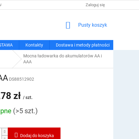
 I METODY PŁATNOŚCI
REGULAMIN ZAKUPÓW
Zaloguj się
POLITYKA PRY
KOSZYK
Pusty koszyk
STAWA
Kontakty
Dostawa i metody płatności
Mocna ładowarka do akumulatorów AA i
AAA
AA
DS88512902
,78 zł
/ szt.
ępne
(>5 szt.)
owa:
Dodaj do koszyka