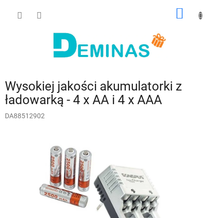
Przejść
KOSZY
do
treści
Wysokiej jakości akumulatorki z
ładowarką - 4 x AA i 4 x AAA
DA88512902