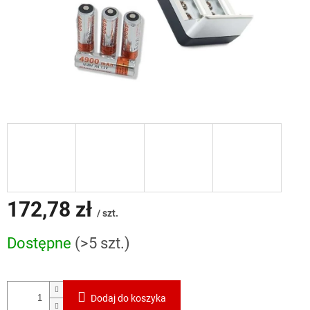
172,78 zł
/ szt.
Cena
Dostępne
(>5 szt.)
jednostkowa:
Dodaj do koszyka